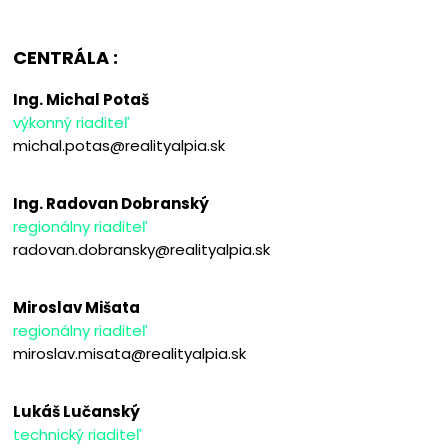
CENTRÁLA :
Ing. Michal Potaš
výkonný riaditeľ
michal.potas@realityalpia.sk
Ing. Radovan Dobranský
regionálny riaditeľ
radovan.dobransky@realityalpia.sk
Miroslav Mišata
regionálny riaditeľ
miroslav.misata@realityalpia.sk
Lukáš Lučanský
technický riaditeľ