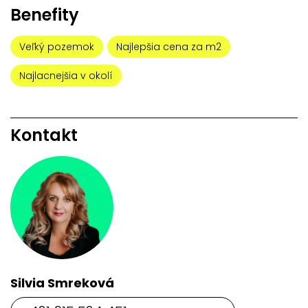
Benefity
Veľký pozemok
Najlepšia cena za m2
Najlacnejšia v okolí
Kontakt
Silvia Smreková