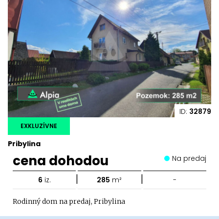
ID:
32879
EXKLUZÍVNE
Pribylina
cena dohodou
Na predaj
|
|
6
iz.
285
m²
-
Rodinný dom na predaj, Pribylina