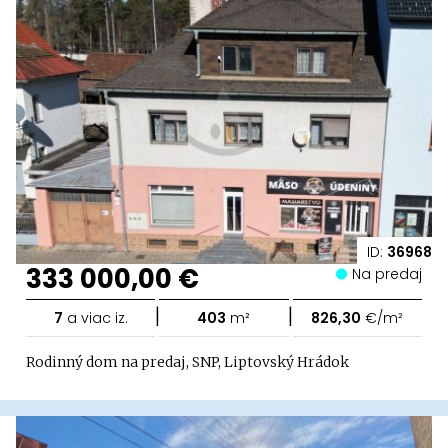
ID:
36968
333 000,00 €
Na predaj
|
|
7
a viac iz.
403
m²
826,30
€/m²
Rodinný dom na predaj, SNP, Liptovský Hrádok