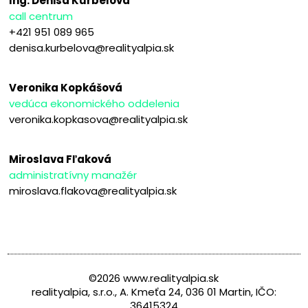
Ing. Denisa Kurbelová
call centrum
+421 951 089 965
denisa.kurbelova@realityalpia.sk
Veronika Kopkášová
vedúca ekonomického oddelenia
veronika.kopkasova@realityalpia.sk
Miroslava Fľaková
administratívny manažér
miroslava.flakova@realityalpia.sk
©2026 www.realityalpia.sk
realityalpia, s.r.o., A. Kmeťa 24, 036 01 Martin, IČO:
36415324