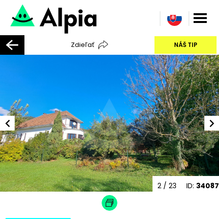
Zdieľať
NÁŠ TIP
2
/ 23
ID:
34087