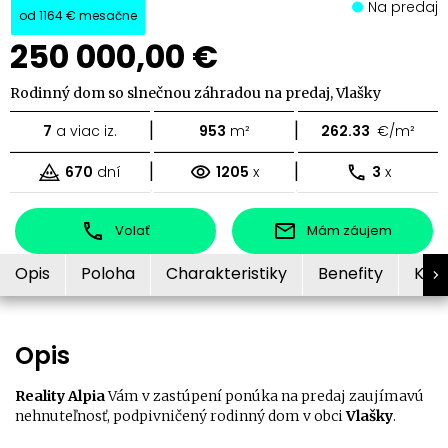
Na predaj
od
1164 €
mesačne
250 000,00 €
Rodinný dom so slnečnou záhradou na predaj, Vlašky
|
|
7
a viac iz.
953
m²
262.33
€/m²
|
|
670
dní
1205
x
3
x
Volať
Mám záujem
Opis
Poloha
Charakteristiky
Benefity
Kon
Opis
Reality Alpia
Vám v zastúpení ponúka na predaj zaujímavú
nehnuteľnosť, podpivničený rodinný dom v obci
Vlašky
.