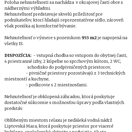
Poloha nehnuteľnosti sa nachádza v okrajovej časti obce s
nádhernými výhľadmi.
Nehnuteľnosť predstavuje skvelú príležitosť pre
podnikateľov, ktorí hľadajú reprezentatívne sídlo, zároveň
však ponúka aj komfortné bývanie.
Nehnuteľnosť o výmere s pozemkom
953 m2
je napojená na
všetky IS.
DISPOZÍCIA:
- vstupná chodba so vstupom do obytnej časti,
4 priestranné izby, 2 kúpeľne so sprchovým kútom, 2 WC,
schodisko do podpivničených priestorov,
- pivničné priestory pozostávajú z 3 technických
miestností a kuchyne,
- podkrovie s 2 miestnosťami.
Nehnuteľnosť je obklopená záhradou, ktorá poskytuje
dostatočné súkromie s možnosťou úpravy podľa vlastných
predstáv.
Obľúbeným miestom relaxu je neďaleká vodná nádrž
Liptovská Mara, ktorá poskytuje priestor pre viaceré