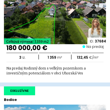
ID:
37684
180 000,00 €
Na predaj
|
|
3
iz.
1 359
m²
132,45
€/m²
Na predaj Rodinný dom s veľkým pozemkom a
investičným potenciálom v obci Uhorská Ves
EXKLUZÍVNE
Bodice