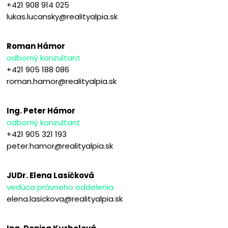
+421 908 914 025
lukas.lucansky@realityalpia.sk
Roman Hámor
odborný konzultant
+421 905 188 086
roman.hamor@realityalpia.sk
Ing. Peter Hámor
odborný konzultant
+421 905 321 193
peter.hamor@realityalpia.sk
JUDr. Elena Lasičková
vedúca právneho oddelenia
elena.lasickova@realityalpia.sk