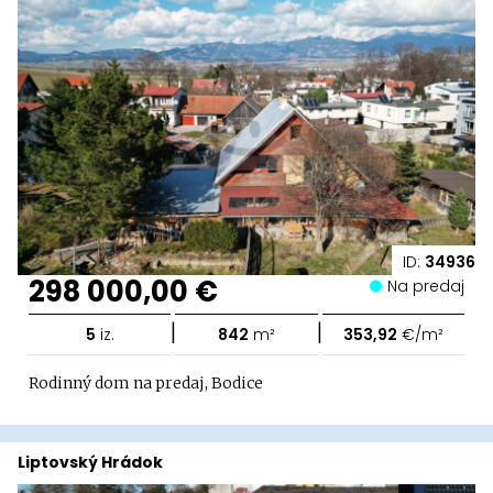
ID:
34936
298 000,00 €
Na predaj
|
|
5
iz.
842
m²
353,92
€/m²
Rodinný dom na predaj, Bodice
Liptovský Hrádok