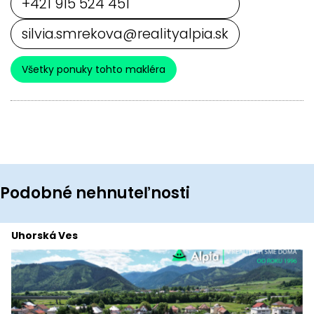
+421 915 524 451
silvia.smrekova@realityalpia.sk
Všetky ponuky tohto makléra
Podobné nehnuteľnosti
Uhorská Ves