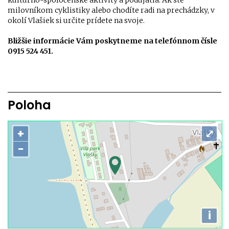
kultúrno-spoločenské aktivity a podujatia. Ak ste
milovníkom cyklistiky alebo chodíte radi na prechádzky, v
okolí Vlašiek si určite prídete na svoje.
Bližšie informácie Vám poskytneme na telefónnom čísle
0915 524 451.
Poloha
+
⤢
−
i