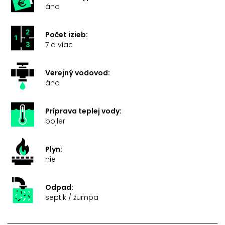
áno
Počet izieb:
7 a viac
Verejný vodovod:
áno
Príprava teplej vody:
bojler
Plyn:
nie
Odpad:
septik / žumpa