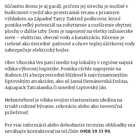
Súčasťou domu je aj garáž, pričom jej strechu je možné v
budúcnosti využiť ako priestrannú terasu s priamym
výhľadom na Západné Tatry. Taktiež podkrovie, ktoré
ponúka veľký potenciál na zobytnenie a rozšírenie obytnej
plochy o ďalšie izby. Dom je napojený na všetky inžinierske
siete – elektrinu, obecnú vodu a kanalizáciu. Kúrenie je
riešené ako ústredné palivové a ohrev teplej úžitkovej vody
zabezpečuje elektrický bojler.
Obec Uhorská Ves patrí medzi top lokality v regióne najmä
vďaka výbornej logistike. Ponúka rýchle napojenie na
diaľnicu D1 a bezprostrednú blízkosť k najvýznamnejším
liptovským atrakciám, ako sú Jasná Demänovská Dolina,
Aquapark Tatralandia či susedný Liptovský Ján.
Nehnuteľnosť je vďaka svojim vlastnostiam ideálna na
trvalé rodinné bývanie, rekreáciu alebo ako investičná
príležitosť.
Pre viac informácií alebo dohodnutie termínu obhliadky ma
neváhajte kontaktovať na tel.čísle:
0918 39 33 99.