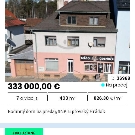
ID:
36968
333 000,00 €
Na predaj
|
|
7
a viac iz.
403
m²
826,30
€/m²
Rodinný dom na predaj, SNP, Liptovský Hrádok
EXKLUZÍVNE