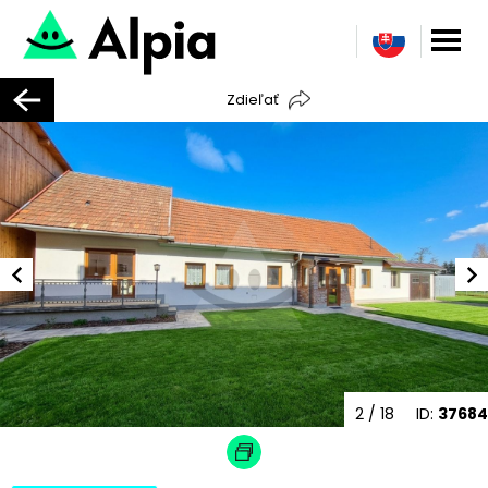
Zdieľať
3
/ 18
ID:
37684