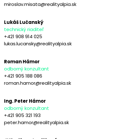
miroslav.misata@realityalpia.sk
Lukáš Lučanský
technický riaditeľ
+421 908 914 025
lukas.lucansky@realityalpia.sk
Roman Hámor
odborný konzultant
+421 905 188 086
roman.hamor@realityalpia.sk
Ing. Peter Hámor
odborný konzultant
+421 905 321 193
peter.hamor@realityalpia.sk