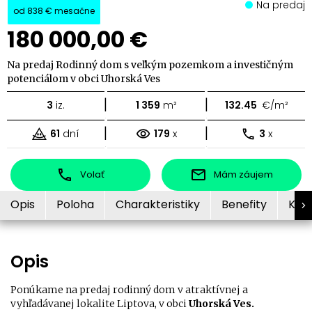
Na predaj
od
838 €
mesačne
180 000,00 €
Na predaj Rodinný dom s veľkým pozemkom a investičným
potenciálom v obci Uhorská Ves
|
|
3
iz.
1 359
m²
132.45
€/m²
|
|
61
dní
179
x
3
x
Volať
Mám záujem
Opis
Poloha
Charakteristiky
Benefity
Kon
Opis
Ponúkame na predaj rodinný dom v atraktívnej a
vyhľadávanej lokalite Liptova, v obci
Uhorská Ves.