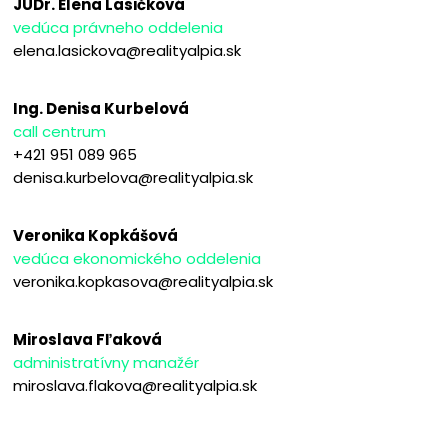
JUDr. Elena Lasičková
vedúca právneho oddelenia
elena.lasickova@realityalpia.sk
Ing. Denisa Kurbelová
call centrum
+421 951 089 965
denisa.kurbelova@realityalpia.sk
Veronika Kopkášová
vedúca ekonomického oddelenia
veronika.kopkasova@realityalpia.sk
Miroslava Fľaková
administratívny manažér
miroslava.flakova@realityalpia.sk