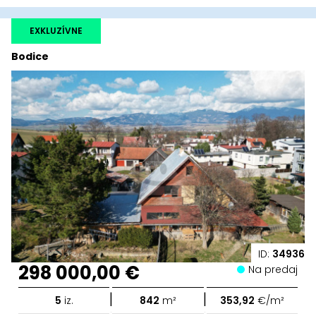
EXKLUZÍVNE
Bodice
ID:
34936
298 000,00 €
Na predaj
|
|
5
iz.
842
m²
353,92
€/m²