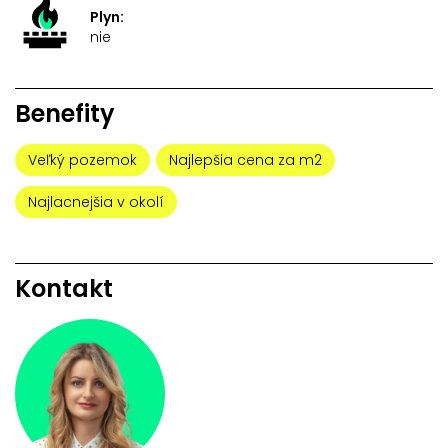
Plyn:
nie
Benefity
Veľký pozemok
Najlepšia cena za m2
Najlacnejšia v okolí
Kontakt