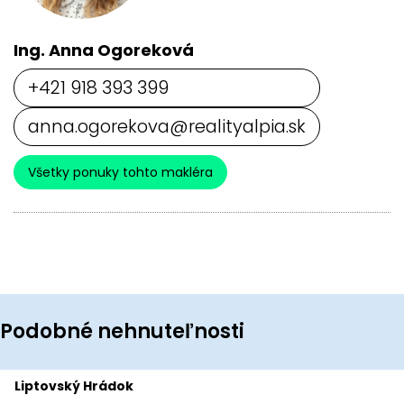
Ing. Anna Ogoreková
+421 918 393 399
anna.ogorekova@realityalpia.sk
Všetky ponuky tohto makléra
Podobné nehnuteľnosti
Liptovský Hrádok