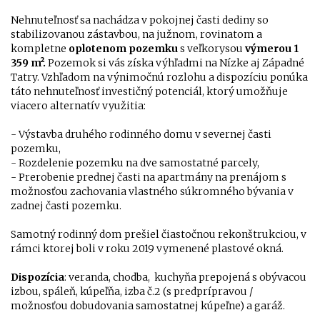
Nehnuteľnosť sa nachádza v pokojnej časti dediny so
stabilizovanou zástavbou, na južnom, rovinatom a
kompletne
oplotenom pozemku
s veľkorysou
výmerou 1
359 m².
Pozemok si vás získa výhľadmi na Nízke aj Západné
Tatry. Vzhľadom na výnimočnú rozlohu a dispozíciu ponúka
táto nehnuteľnosť investičný potenciál, ktorý umožňuje
viacero alternatív využitia:
- Výstavba druhého rodinného domu v severnej časti
pozemku,
- Rozdelenie pozemku na dve samostatné parcely,
- Prerobenie prednej časti na apartmány na prenájom s
možnosťou zachovania vlastného súkromného bývania v
zadnej časti pozemku.
Samotný rodinný dom prešiel čiastočnou rekonštrukciou, v
rámci ktorej boli v roku 2019 vymenené plastové okná.
Dispozícia
: veranda, chodba, kuchyňa prepojená s obývacou
izbou, spáleň, kúpeľňa, izba č.2 (s predprípravou /
možnosťou dobudovania samostatnej kúpeľne) a garáž.