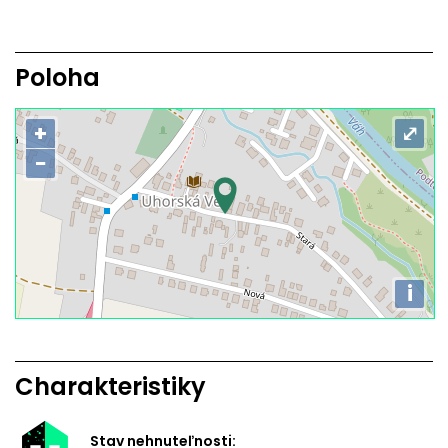
Poloha
+
⤢
−
i
Charakteristiky
Stav nehnuteľnosti: