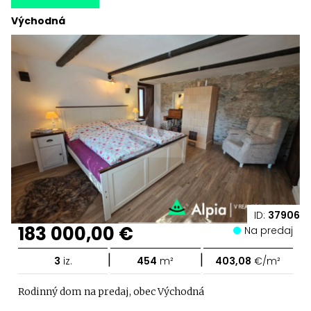
Východná
ID:
37906
183 000,00 €
Na predaj
|
|
3
iz.
454
m²
403,08
€/m²
Rodinný dom na predaj, obec Východná