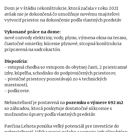
Dom je v štádiu rekonštrukcie, ktorá začala v roku 2021
avšak nie je dokončená čo umožňuje novému majiteľovi
vytvoriť priestor na dokončenie podľa vlastných predstáv
Vykonané práce na dome:
nové rozvody elektriny, vody, plynu, výmena okna na terasu,
čiastočné omietky, kúrenie plynové, stropná konštrukcia
pripravená na sadrokartón.
Dispozícia:
- vstupná chodba so vstupom do obytnej časti, 2 priestranné
izby, kúpeľňa, schodisko do podpivničených priestorov,
- pivničné priestory pozostávajú zo 4 technických
miestností,
- podkrovie.
Nehnuteľnosť je postavená na
pozemku o výmere 692 m2
so záhradou, ktorá poskytuje dostatočné súkromie s
možnosťou úpravy podľa vlastných predstáv.
Pavčina Lehota ponúka veľký potenciál pre investície do