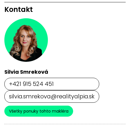
Kontakt
Silvia Smreková
+421 915 524 451
silvia.smrekova@realityalpia.sk
Všetky ponuky tohto makléra