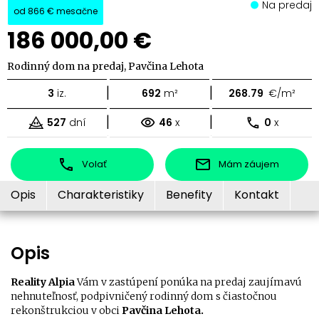
Na predaj
od
866 €
mesačne
186 000,00 €
Rodinný dom na predaj, Pavčina Lehota
|
|
3
iz.
692
m²
268.79
€/m²
|
|
527
dní
46
x
0
x
Volať
Mám záujem
Opis
Charakteristiky
Benefity
Kontakt
Opis
Reality Alpia
Vám v zastúpení ponúka na predaj zaujímavú
nehnuteľnosť, podpivničený rodinný dom s čiastočnou
rekonštrukciou v obci
Pavčina Lehota.