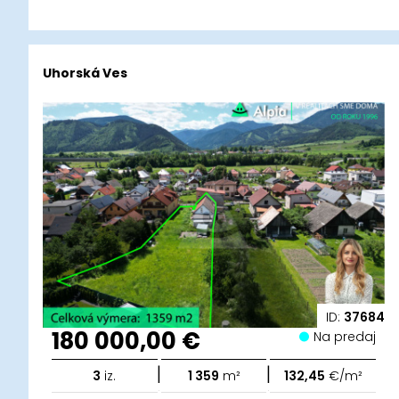
Uhorská Ves
ID:
37684
180 000,00 €
Na predaj
|
|
3
iz.
1 359
m²
132,45
€/m²