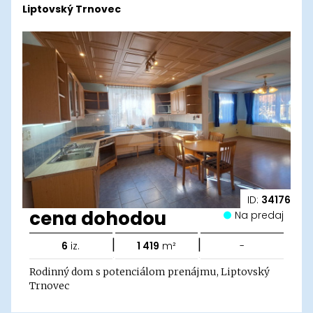
Liptovský Trnovec
ID:
34176
cena dohodou
Na predaj
|
|
6
iz.
1 419
m²
-
Rodinný dom s potenciálom prenájmu, Liptovský
Trnovec