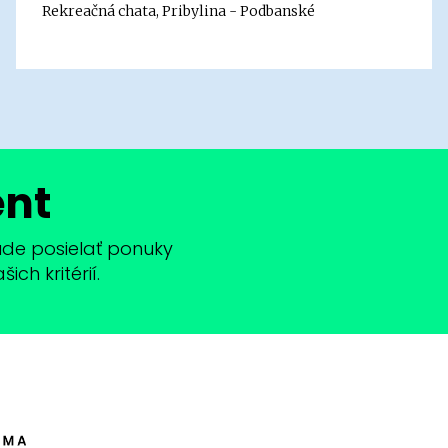
Rekreačná chata, Pribylina - Podbanské
ent
bude posielať ponuky
ch kritérií.