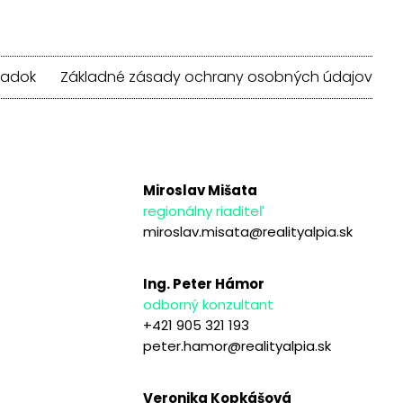
iadok
Základné zásady ochrany osobných údajov
Miroslav Mišata
regionálny riaditeľ
miroslav.misata@realityalpia.sk
Ing. Peter Hámor
odborný konzultant
+421 905 321 193
peter.hamor@realityalpia.sk
Veronika Kopkášová