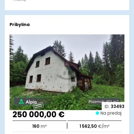
Pribylina
ID:
33493
250 000,00 €
Na predaj
|
160
m²
1 562,50
€/m²