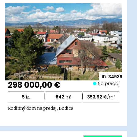
ID:
34936
298 000,00 €
Na predaj
|
|
5
iz.
842
m²
353,92
€/m²
Rodinný dom na predaj, Bodice