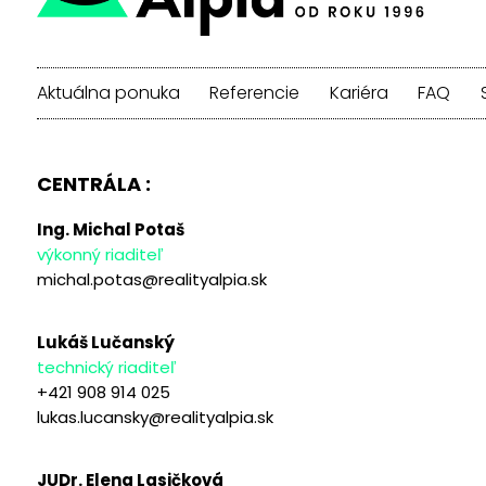
Aktuálna ponuka
Referencie
Kariéra
FAQ
CENTRÁLA :
Ing. Michal Potaš
výkonný riaditeľ
michal.potas@realityalpia.sk
Lukáš Lučanský
technický riaditeľ
+421 908 914 025
lukas.lucansky@realityalpia.sk
JUDr. Elena Lasičková