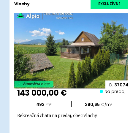
Vlachy
EXKLUZÍVNE
ID:
37074
143 000,00 €
Na predaj
|
492
m²
290,65
€/m²
Rekreačná chata na predaj, obec Vlachy