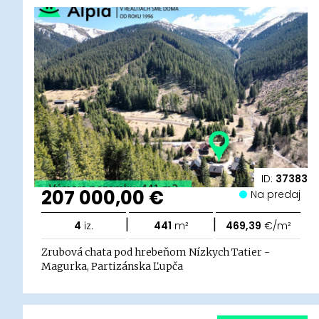
ID:
37383
207 000,00 €
Na predaj
|
|
4
iz.
441
m²
469,39
€/m²
Zrubová chata pod hrebeňom Nízkych Tatier -
Magurka, Partizánska Ľupča