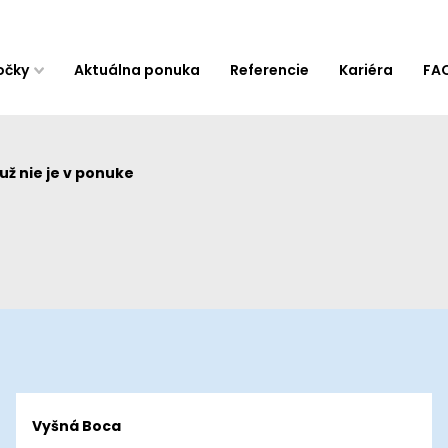
očky
Aktuálna ponuka
Referencie
Kariéra
FA
ž nie je v ponuke
Vyšná Boca