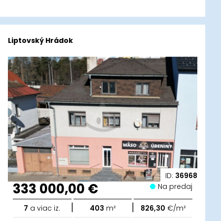
Liptovský Hrádok
ID:
36968
333 000,00 €
Na predaj
|
|
7
a viac iz.
403
m²
826,30
€/m²