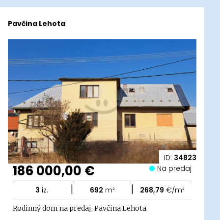
Pavčina Lehota
ID:
34823
186 000,00 €
Na predaj
|
|
3
iz.
692
m²
268,79
€/m²
Rodinný dom na predaj, Pavčina Lehota