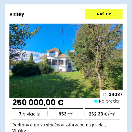
Vlašky
NÁŠ TIP
ID:
34087
250 000,00 €
Na predaj
|
|
7
a viac iz.
953
m²
262,33
€/m²
Rodinný dom so slnečnou záhradou na predaj,
Vlašky