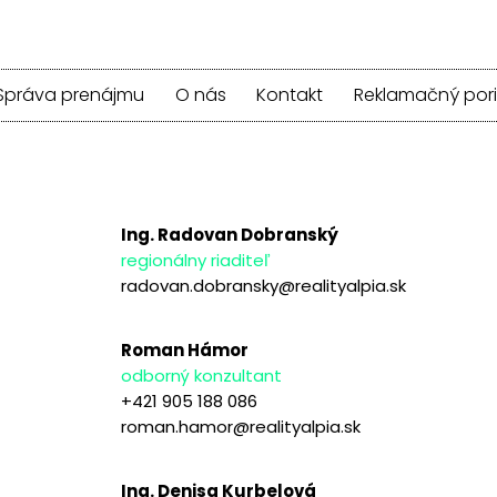
Správa prenájmu
O nás
Kontakt
Reklamačný por
Ing. Radovan Dobranský
regionálny riaditeľ
radovan.dobransky@realityalpia.sk
Roman Hámor
odborný konzultant
+421 905 188 086
roman.hamor@realityalpia.sk
Ing. Denisa Kurbelová