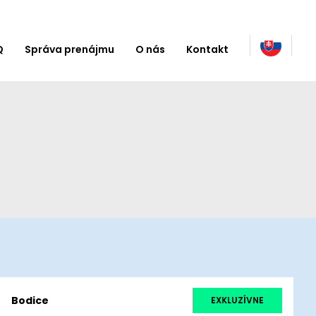
Q
Správa prenájmu
O nás
Kontakt
Bodice
EXKLUZÍVNE