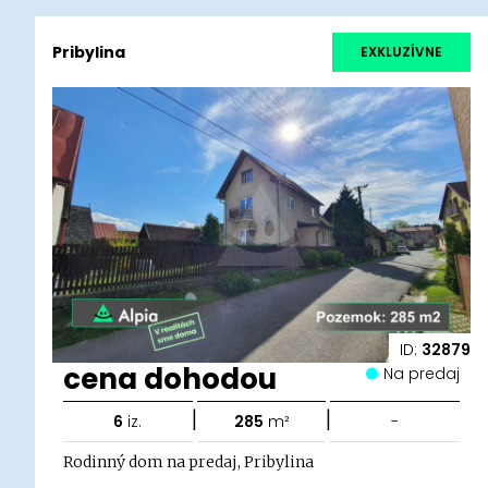
Pribylina
EXKLUZÍVNE
ID:
32879
cena dohodou
Na predaj
|
|
6
iz.
285
m²
-
Rodinný dom na predaj, Pribylina