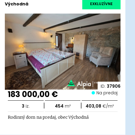
Východná
EXKLUZÍVNE
ID:
37906
183 000,00 €
Na predaj
|
|
3
iz.
454
m²
403,08
€/m²
Rodinný dom na predaj, obec Východná