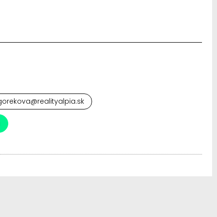
orekova@realityalpia.sk
a