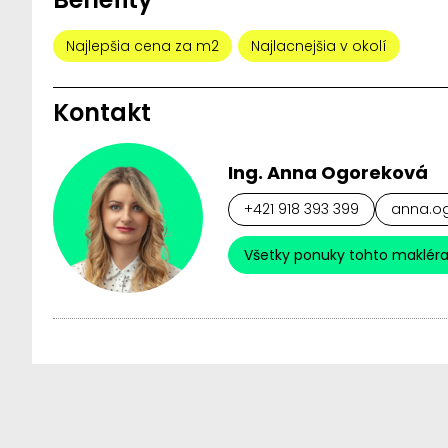
Najlepšia cena za m2
Najlacnejšia v okolí
Kontakt
Ing. Anna Ogoreková
+421 918 393 399
anna.og
Všetky ponuky tohto maklér