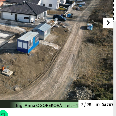
2
/ 25
ID:
34757