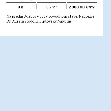
|
|
3
iz.
65
m²
2 080,00
€/m²
Na predaj 3-izbový byt v pôvodnom stave, Nábrežie
Dr. Aurela Stodolu, Liptovský Mikuláš