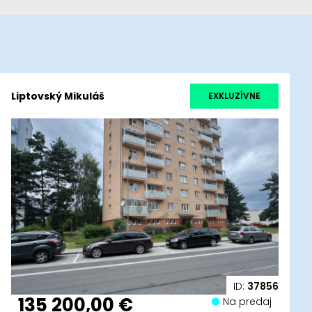
Liptovský Mikuláš
EXKLUZÍVNE
ID:
37856
135 200,00 €
Na predaj