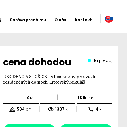
Q
Správa prenájmu
O nás
Kontakt
cena dohodou
Na predaj
REZIDENCIA STOŠICE - 4 luxusné byty v dvoch
rezidenčných domoch, Liptovský Mikuláš
|
3
iz.
1 015
m²
|
|
534
dní
1307
x
4
x