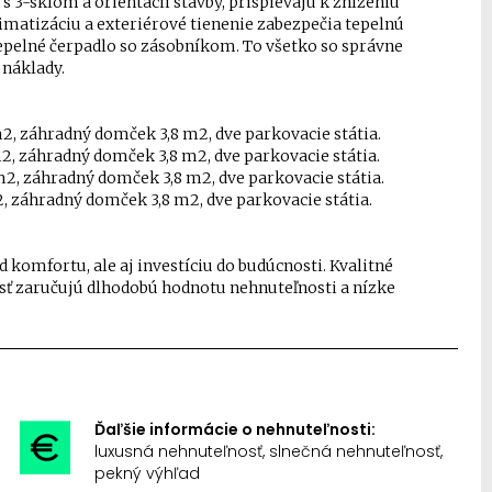
3-sklom a orientácii stavby, prispievajú k zníženiu
imatizáciu a exteriérové tienenie zabezpečia tepelnú
tepelné čerpadlo so zásobníkom. To všetko so správne
náklady.
3 m2, záhradný domček 3,8 m2, dve parkovacie státia.
 m2, záhradný domček 3,8 m2, dve parkovacie státia.
6 m2, záhradný domček 3,8 m2, dve parkovacie státia.
m2, záhradný domček 3,8 m2, dve parkovacie státia.
 komfortu, ale aj investíciu do budúcnosti. Kvalitné
sť zaručujú dlhodobú hodnotu nehnuteľnosti a nízke
Ďaľšie informácie o nehnuteľnosti:
luxusná nehnuteľnosť, slnečná nehnuteľnosť,
pekný výhľad