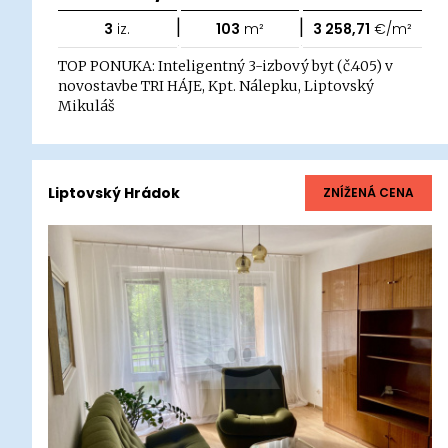
|
|
3
iz.
103
m²
3 258,71
€/m²
TOP PONUKA: Inteligentný 3-izbový byt (č.405) v
novostavbe TRI HÁJE, Kpt. Nálepku, Liptovský
Mikuláš
Liptovský Hrádok
ZNÍŽENÁ CENA