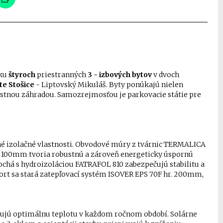
uku
štyroch
priestranných
3 - izbových bytov
v dvoch
ite Stošice
- Liptovský Mikuláš. Byty ponúkajú nielen
lastnou záhradou. Samozrejmosťou je parkovacie státie pre
rné izolačné vlastnosti. Obvodové múry z tvárnic TERMALICA
a 100mm tvoria robustnú a zároveň energeticky úspornú
lochá s hydroizoláciou FATRAFOL 810 zabezpečujú stabilitu a
rt sa stará zatepľovací systém ISOVER EPS 70F hr. 200mm,
čujú optimálnu teplotu v každom ročnom období. Solárne