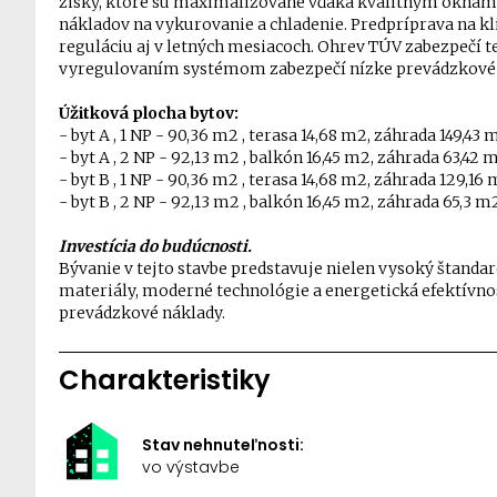
zisky, ktoré sú maximalizované vďaka kvalitným oknám s 
nákladov na vykurovanie a chladenie. Predpríprava na kl
reguláciu aj v letných mesiacoch. Ohrev TÚV zabezpečí 
vyregulovaním systémom zabezpečí nízke prevádzkové 
Úžitková plocha bytov:
- byt A , 1 NP - 90,36 m2 , terasa 14,68 m2, záhrada 149,4
- byt A , 2 NP - 92,13 m2 , balkón 16,45 m2, záhrada 63,42
- byt B , 1 NP - 90,36 m2 , terasa 14,68 m2, záhrada 129,1
- byt B , 2 NP - 92,13 m2 , balkón 16,45 m2, záhrada 65,3 
Investícia do budúcnosti.
Bývanie v tejto stavbe predstavuje nielen vysoký štandard
materiály, moderné technológie a energetická efektívno
prevádzkové náklady.
Charakteristiky
Stav nehnuteľnosti:
vo výstavbe