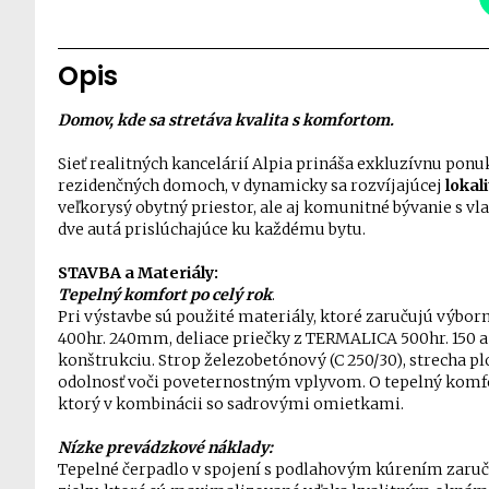
Opis
Domov, kde sa stretáva kvalita s komfortom.
Sieť realitných kancelárií Alpia prináša exkluzívnu pon
rezidenčných domoch, v dynamicky sa rozvíjajúcej
lokal
veľkorysý obytný priestor, ale aj komunitné bývanie s v
dve autá prislúchajúce ku každému bytu.
STAVBA a Materiály:
Tepelný komfort po celý rok
.
Pri výstavbe sú použité materiály, ktoré zaručujú výbo
400hr. 240mm, deliace priečky z TERMALICA 500hr. 150 
konštrukciu. Strop železobetónový (C 250/30), strecha p
odolnosť voči poveternostným vplyvom. O tepelný komfo
ktorý v kombinácii so sadrovými omietkami.
Nízke prevádzkové náklady:
Tepelné čerpadlo v spojení s podlahovým kúrením zaru