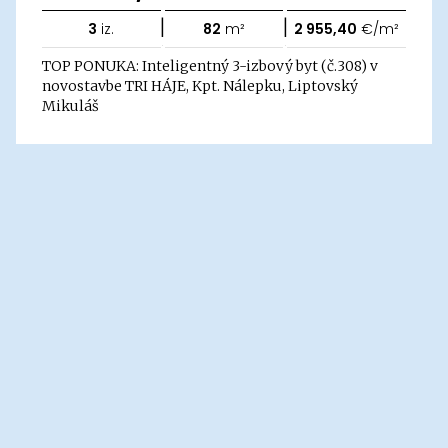
|
|
3
iz.
82
m²
2 955,40
€/m²
TOP PONUKA: Inteligentný 3-izbový byt (č.308) v
novostavbe TRI HÁJE, Kpt. Nálepku, Liptovský
Mikuláš