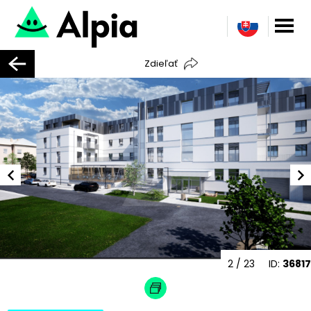
Zdieľať
2
/ 23
ID:
36817