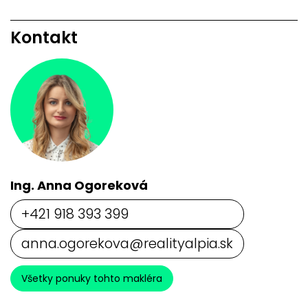
Kontakt
Ing. Anna Ogoreková
+421 918 393 399
anna.ogorekova@realityalpia.sk
Všetky ponuky tohto makléra