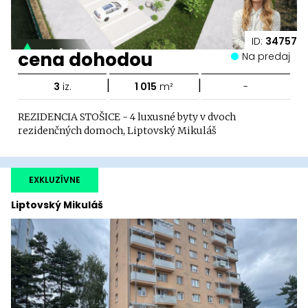
ID:
34757
cena dohodou
Na predaj
|
|
3
iz.
1 015
m²
-
REZIDENCIA STOŠICE - 4 luxusné byty v dvoch
rezidenčných domoch, Liptovský Mikuláš
EXKLUZÍVNE
Liptovský Mikuláš