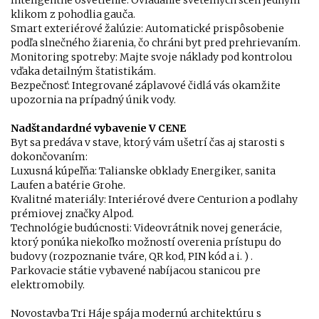
Inteligentné osvetlenie: Ovládanie svetelných scén jedným
klikom z pohodlia gauča.
Smart exteriérové žalúzie: Automatické prispôsobenie
podľa slnečného žiarenia, čo chráni byt pred prehrievaním.
Monitoring spotreby: Majte svoje náklady pod kontrolou
vďaka detailným štatistikám.
Bezpečnosť: Integrované záplavové čidlá vás okamžite
upozornia na prípadný únik vody.
Nadštandardné vybavenie V CENE
Byt sa predáva v stave, ktorý vám ušetrí čas aj starosti s
dokončovaním:
Luxusná kúpeľňa: Talianske obklady Energiker, sanita
Laufen a batérie Grohe.
Kvalitné materiály: Interiérové dvere Centurion a podlahy
prémiovej značky Alpod.
Technológie budúcnosti: Videovrátnik novej generácie,
ktorý ponúka niekoľko možností overenia prístupu do
budovy (rozpoznanie tváre, QR kod, PIN kód a i. ) .
Parkovacie státie vybavené nabíjacou stanicou pre
elektromobily.
Novostavba Tri Háje spája modernú architektúru s