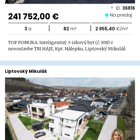
ID:
36816
241 752,00 €
Na predaj
|
|
3
iz.
82
m²
2 955,40
€/m²
TOP PONUKA: Inteligentný 3-izbový byt (č.308) v
novostavbe TRI HÁJE, Kpt. Nálepku, Liptovský Mikuláš
Liptovský Mikuláš