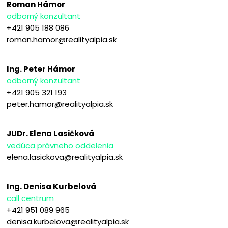
Roman Hámor
odborný konzultant
+421 905 188 086
roman.hamor@realityalpia.sk
Ing. Peter Hámor
odborný konzultant
+421 905 321 193
peter.hamor@realityalpia.sk
JUDr. Elena Lasičková
vedúca právneho oddelenia
elena.lasickova@realityalpia.sk
Ing. Denisa Kurbelová
call centrum
+421 951 089 965
denisa.kurbelova@realityalpia.sk