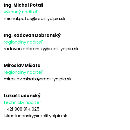
Ing. Michal Potaš
výkonný riaditeľ
michal.potas@realityalpia.sk
Ing. Radovan Dobranský
regionálny riaditeľ
radovan.dobransky@realityalpia.sk
Miroslav Mišata
regionálny riaditeľ
miroslav.misata@realityalpia.sk
Lukáš Lučanský
technický riaditeľ
+421 908 914 025
lukas.lucansky@realityalpia.sk