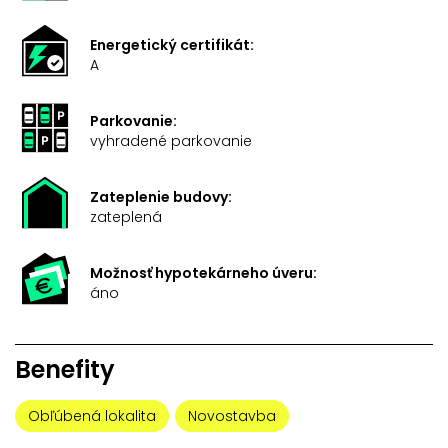
Energetický certifikát:
A
Parkovanie:
vyhradené parkovanie
Zateplenie budovy:
zateplená
Možnosť hypotekárneho úveru:
áno
Benefity
Obľúbená lokalita
Novostavba