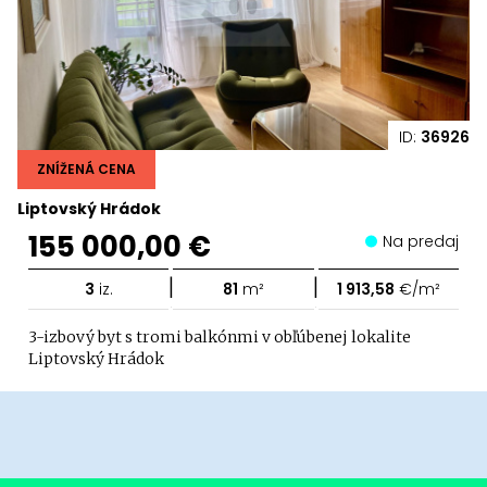
ID:
36926
ZNÍŽENÁ CENA
Liptovský Hrádok
155 000,00 €
Na predaj
|
|
3
iz.
81
m²
1 913,58
€/m²
3-izbový byt s tromi balkónmi v obľúbenej lokalite
Liptovský Hrádok