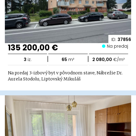
ID:
37856
135 200,00 €
Na predaj
|
|
3
iz.
65
m²
2 080,00
€/m²
Na predaj 3-izbový byt v pôvodnom stave, Nábrežie Dr.
Aurela Stodolu, Liptovský Mikuláš