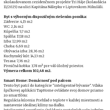
skolaudovanom rezidenčnom projekte Tri Háje (kolaudácia
11/2025) na ulici Kapitána Nálepku v Liptovskom Mikuláši.
Byt s výborným dispozičným riešením ponúka:
Zádverie: 4,15 m2
WC: 2,14 m2
Kúpelňa: 5,7 m2
Spálňa: 17,18 m2
Izba: 12,99 m2
Choba: 6,69 m2
Obývacia izba: 28,36 m2
Kuchynský kút: 14,13 m2
Terasa: 7,36 m2
Pivničná kobka: 3,78 m² pre váš úložný priestor.
Výmera celkom 102,48 m2.
Smart Home: Domácnosť pod palcom
Tento byt patrí do kategórie "inteligentné bývanie". Vďaka
špičkovej aplikácii TapHome ovládate svoj domov priamo
zo smartfónu:
Regulácia kúrenia: Prehľad o teplote v každej miestnosti a
nastavenie ideálnej klímy na diaľku.