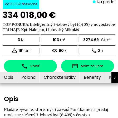
Na predaj
od
1556 €
mesačne
334 018,00 €
TOP PONUKA: Inteligentný 3-izbový byt (č.405) v novostavbe
TRI HÁJE, Kpt. Nálepku, Liptovský Mikuláš
|
|
3
iz.
103
m²
3274.69
€/m²
|
|
191
dní
90
x
2
x
Volať
Mám záujem
Opis
Poloha
Charakteristiky
Benefity
Kon
Opis
Hľadáte bývanie, ktoré myslí za vás? Ponúkame na predaj
moderne riešený 3-izbový byt (č. 405) v čerstvo