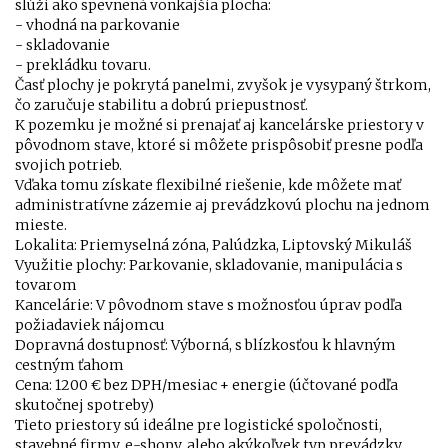
slúži ako spevnená vonkajšia plocha:
- vhodná na parkovanie
- skladovanie
- prekládku tovaru.
Časť plochy je pokrytá panelmi, zvyšok je vysypaný štrkom,
čo zaručuje stabilitu a dobrú priepustnosť.
K pozemku je možné si prenajať aj kancelárske priestory v
pôvodnom stave, ktoré si môžete prispôsobiť presne podľa
svojich potrieb.
Vďaka tomu získate flexibilné riešenie, kde môžete mať
administratívne zázemie aj prevádzkovú plochu na jednom
mieste.
Lokalita: Priemyselná zóna, Palúdzka, Liptovský Mikuláš
Využitie plochy: Parkovanie, skladovanie, manipulácia s
tovarom
Kancelárie: V pôvodnom stave s možnosťou úprav podľa
požiadaviek nájomcu
Dopravná dostupnosť: Výborná, s blízkosťou k hlavným
cestným ťahom
Cena: 1200 € bez DPH/mesiac + energie (účtované podľa
skutočnej spotreby)
Tieto priestory sú ideálne pre logistické spoločnosti,
stavebné firmy, e-shopy, alebo akýkoľvek typ prevádzky,