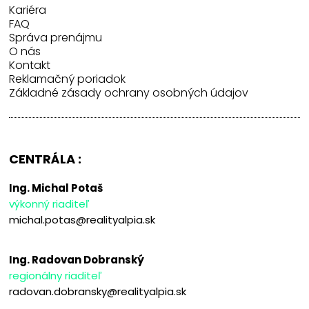
Kariéra
FAQ
Správa prenájmu
O nás
Kontakt
Reklamačný poriadok
Základné zásady ochrany osobných údajov
CENTRÁLA :
Ing. Michal Potaš
výkonný riaditeľ
michal.potas@realityalpia.sk
Ing. Radovan Dobranský
regionálny riaditeľ
radovan.dobransky@realityalpia.sk