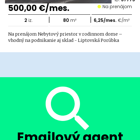
500,00 €/mes.
Na prenájom
|
|
2
iz.
80
m²
6,25/mes.
€/m²
Na prenájom Nebytový priestor v rodinnom dome –
vhodný na podnikanie aj sklad - Liptovská Porúbka
Emailový agent