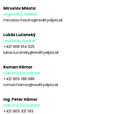
Miroslav Mišata
regionálny riaditeľ
miroslav.misata@realityalpia.sk
Lukáš Lučanský
technický riaditeľ
+421 908 914 025
lukas.lucansky@realityalpia.sk
Roman Hámor
odborný konzultant
+421 905 188 086
roman.hamor@realityalpia.sk
Ing. Peter Hámor
odborný konzultant
+421 905 321 193