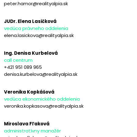
peter.hamor@realityalpia.sk
JUDr. Elena Lasičková
vedúca právneho oddelenia
elena.lasickova@realityalpia.sk
Ing. Denisa Kurbelová
call centrum
+421 951 089 965
denisa.kurbelova@realityalpia.sk
Veronika Kopkášová
vedúca ekonomického oddelenia
veronika.kopkasova@realityalpia.sk
Miroslava Fľaková
administratívny manažér