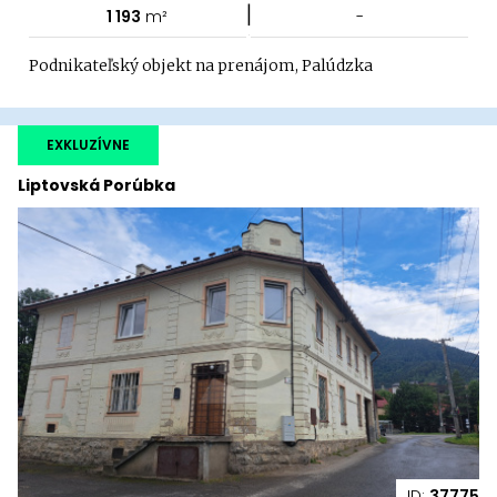
|
1 193
m²
-
Podnikateľský objekt na prenájom, Palúdzka
EXKLUZÍVNE
Liptovská Porúbka
ID:
37775