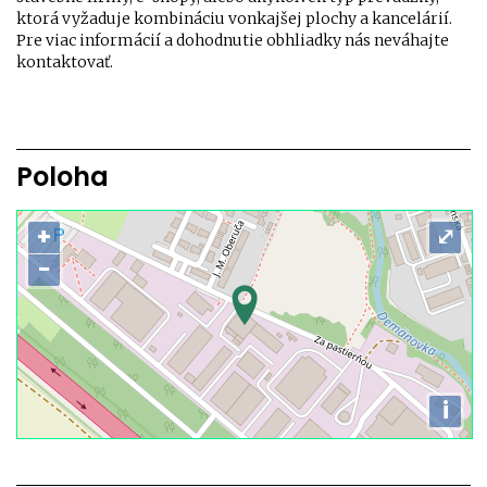
ktorá vyžaduje kombináciu vonkajšej plochy a kancelárií.
Pre viac informácií a dohodnutie obhliadky nás neváhajte
kontaktovať.
Poloha
+
⤢
−
i