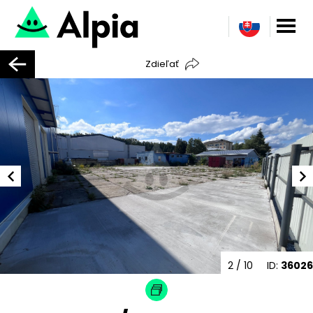
Zdieľať
2
/ 10
ID:
36026