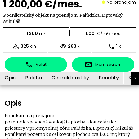
1 200,00 €/mes.
Na prenájom
Podnikateľský objekt na prenájom, Palúdzka, Liptovský
Mikuláš
|
1 200
m²
1.00
€/m²/mes
|
|
325
dní
263
x
1
x
Volať
Mám záujem
Opis
Poloha
Charakteristiky
Benefity
Kon
Opis
Ponúkam na prenájom:
pozemok, spevnená vonkajšia plocha a kancelárske
priestory v priemyselnej zóne Palúdzka, Liptovský Mikuláš
Ponúkaný pozemok s celkovou plochou cca 1200 m², ktorý