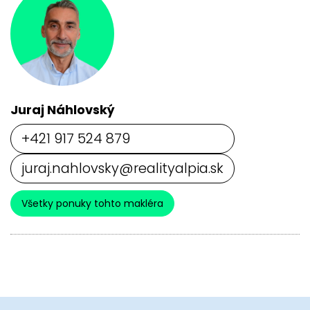
Juraj Náhlovský
+421 917 524 879
juraj.nahlovsky@realityalpia.sk
Všetky ponuky tohto makléra