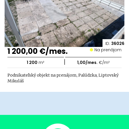
ID:
36026
1 200,00 €/mes.
Na prenájom
|
1 200
m²
1,00/mes.
€/m²
Podnikateľský objekt na prenájom, Palúdzka, Liptovský
Mikuláš