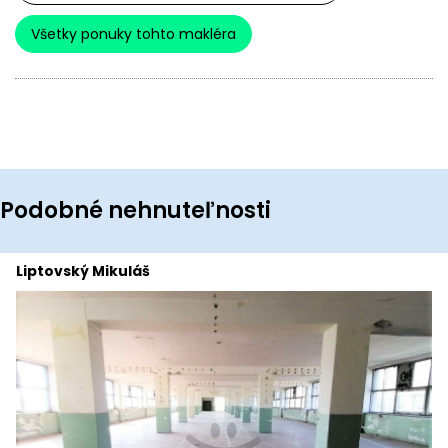
Všetky ponuky tohto makléra
Podobné nehnuteľnosti
Liptovský Mikuláš