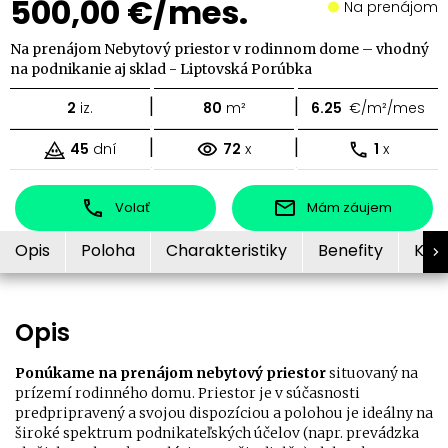
500,00 €/mes.
Na prenájom
Na prenájom Nebytový priestor v rodinnom dome – vhodný
na podnikanie aj sklad - Liptovská Porúbka
|
|
2
iz.
80
m²
6.25
€/m²/mes
|
|
45
dní
72
x
1
x
Volať
Mám záujem
Opis
Poloha
Charakteristiky
Benefity
Kon
Opis
Ponúkame na prenájom nebytový priestor
situovaný na
prízemí rodinného domu. Priestor je v súčasnosti
predpripravený a svojou dispozíciou a polohou je ideálny na
široké spektrum podnikateľských účelov (napr. prevádzka