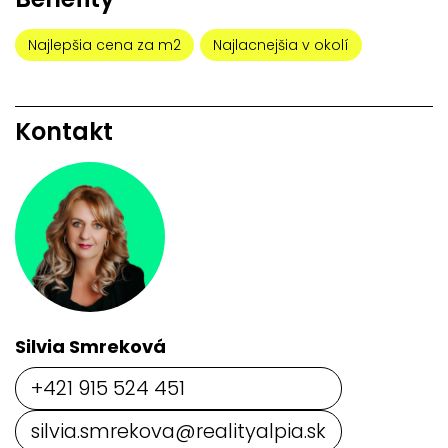
Najlepšia cena za m2
Najlacnejšia v okolí
Kontakt
Silvia Smreková
+421 915 524 451
silvia.smrekova@realityalpia.sk