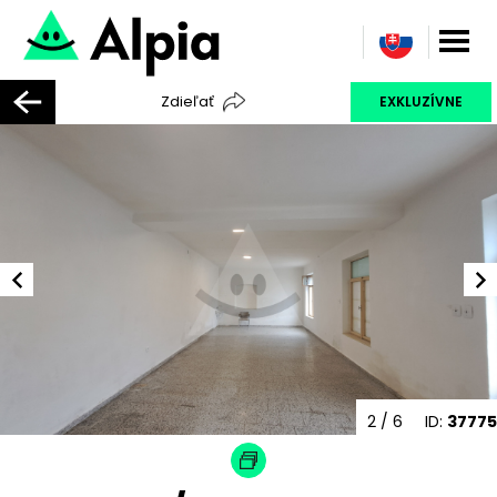
Zdieľať
EXKLUZÍVNE
2
/ 6
ID:
37775