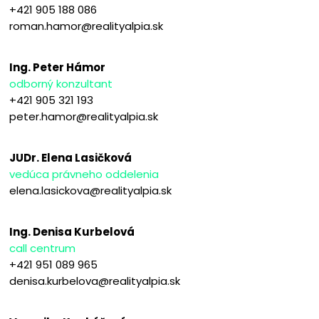
+421 905 188 086
roman.hamor@realityalpia.sk
Ing. Peter Hámor
odborný konzultant
+421 905 321 193
peter.hamor@realityalpia.sk
JUDr. Elena Lasičková
vedúca právneho oddelenia
elena.lasickova@realityalpia.sk
Ing. Denisa Kurbelová
call centrum
+421 951 089 965
denisa.kurbelova@realityalpia.sk