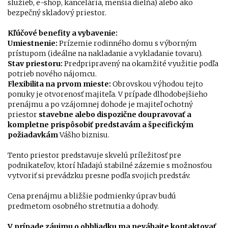
služieb, e-shop, kancelária, menšia dielňa) alebo ako
bezpečný skladový priestor.
Kľúčové benefity a vybavenie:
Umiestnenie:
Prízemie rodinného domu s výborným
prístupom (ideálne na nakladanie a vykladanie tovaru).
Stav priestoru:
Predpripravený na okamžité využitie podľa
potrieb nového nájomcu.
Flexibilita na prvom mieste:
Obrovskou výhodou tejto
ponuky je otvorenosť majiteľa. V prípade dlhodobejšieho
prenájmu a po vzájomnej dohode je majiteľ ochotný
priestor
stavebne alebo dispozične doupravovať a
kompletne prispôsobiť predstavám a špecifickým
požiadavkám
Vášho biznisu.
Tento priestor predstavuje skvelú príležitosť pre
podnikateľov, ktorí hľadajú stabilné zázemie s možnosťou
vytvoriť si prevádzku presne podľa svojich predstáv.
Cena prenájmu a bližšie podmienky úprav budú
predmetom osobného stretnutia a dohody.
V prípade záujmu o obhliadku ma neváhajte kontaktovať