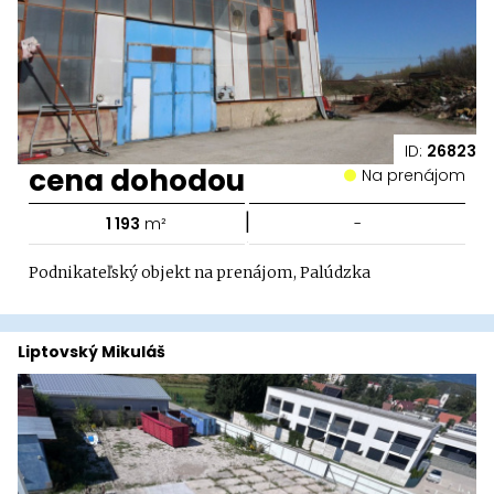
ID:
26823
cena dohodou
Na prenájom
|
1 193
m²
-
Podnikateľský objekt na prenájom, Palúdzka
Liptovský Mikuláš