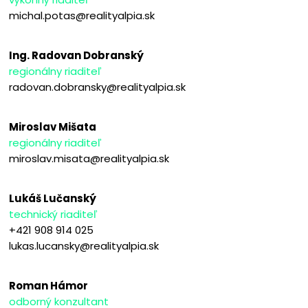
michal.potas@realityalpia.sk
Ing. Radovan Dobranský
regionálny riaditeľ
radovan.dobransky@realityalpia.sk
Miroslav Mišata
regionálny riaditeľ
miroslav.misata@realityalpia.sk
Lukáš Lučanský
technický riaditeľ
+421 908 914 025
lukas.lucansky@realityalpia.sk
Roman Hámor
odborný konzultant