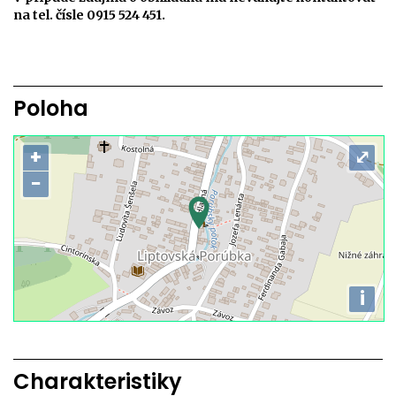
na tel. čísle 0915 524 451.
Poloha
+
⤢
−
i
Charakteristiky