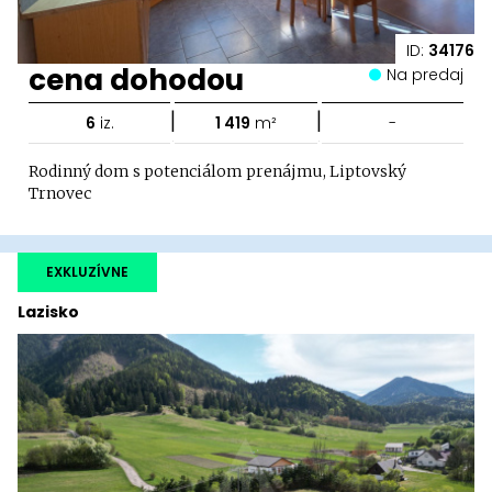
ID:
34176
cena dohodou
Na predaj
|
|
6
iz.
1 419
m²
-
Rodinný dom s potenciálom prenájmu, Liptovský
Trnovec
EXKLUZÍVNE
Lazisko