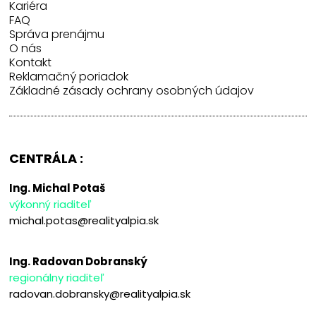
Kariéra
FAQ
Správa prenájmu
O nás
Kontakt
Reklamačný poriadok
Základné zásady ochrany osobných údajov
CENTRÁLA :
Ing. Michal Potaš
výkonný riaditeľ
michal.potas@realityalpia.sk
Ing. Radovan Dobranský
regionálny riaditeľ
radovan.dobransky@realityalpia.sk