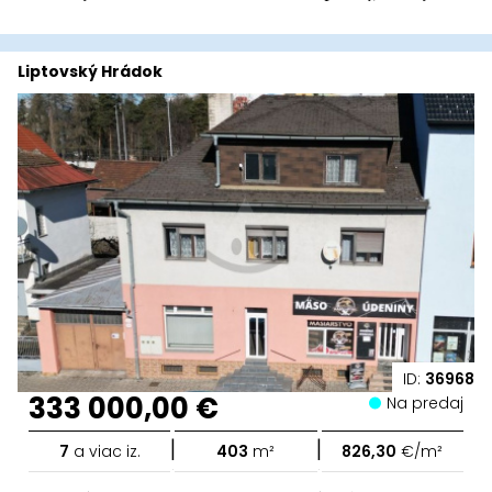
Liptovský Hrádok
ID:
36968
333 000,00 €
Na predaj
|
|
7
a viac iz.
403
m²
826,30
€/m²