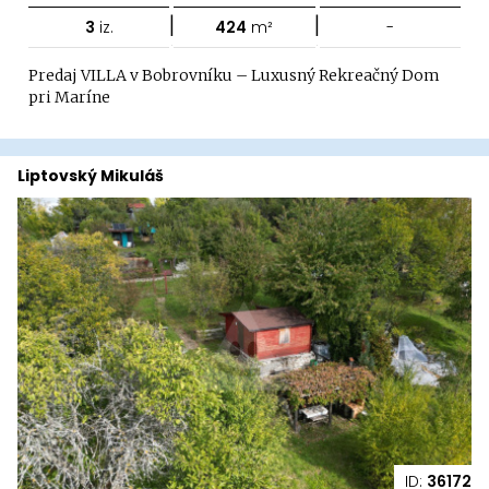
|
|
3
iz.
424
m²
-
Predaj VILLA v Bobrovníku – Luxusný Rekreačný Dom
pri Maríne
Liptovský Mikuláš
ID:
36172