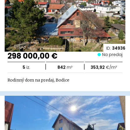
ID:
34936
298 000,00 €
Na predaj
|
|
5
iz.
842
m²
353,92
€/m²
Rodinný dom na predaj, Bodice