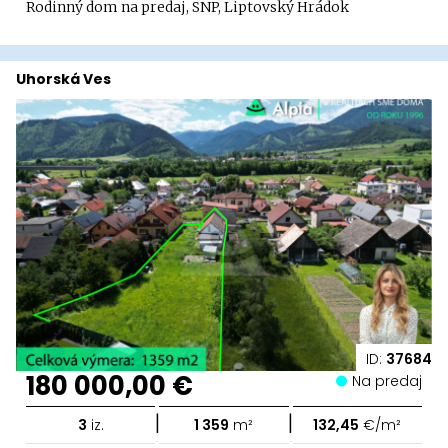
Rodinný dom na predaj, SNP, Liptovský Hrádok
Uhorská Ves
ID:
37684
180 000,00 €
Na predaj
|
|
3
iz.
1 359
m²
132,45
€/m²