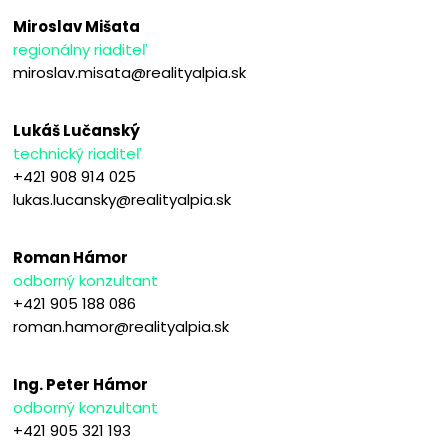
Miroslav Mišata
regionálny riaditeľ
miroslav.misata@realityalpia.sk
Lukáš Lučanský
technický riaditeľ
+421 908 914 025
lukas.lucansky@realityalpia.sk
Roman Hámor
odborný konzultant
+421 905 188 086
roman.hamor@realityalpia.sk
Ing. Peter Hámor
odborný konzultant
+421 905 321 193