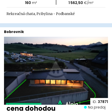
|
160
m²
1 562,50
€/m²
Rekreačná chata, Pribylina - Podbanské
Bobrovník
ID:
37871
cena dohodou
Na predaj