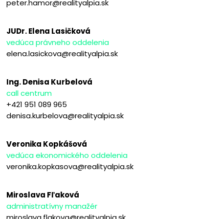
peter.hamor@realityalpia.sk
JUDr. Elena Lasičková
vedúca právneho oddelenia
elena.lasickova@realityalpia.sk
Ing. Denisa Kurbelová
call centrum
+421 951 089 965
denisa.kurbelova@realityalpia.sk
Veronika Kopkášová
vedúca ekonomického oddelenia
veronika.kopkasova@realityalpia.sk
Miroslava Fľaková
administratívny manažér
miroslava.flakova@realityalpia.sk