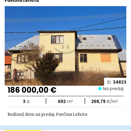
Pavčina Lehota
ID:
34823
186 000,00 €
Na predaj
|
|
3
iz.
692
m²
268,79
€/m²
Rodinný dom na predaj, Pavčina Lehota