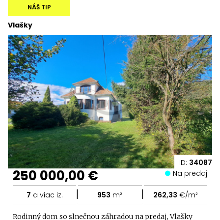
NÁŠ TIP
Vlašky
ID:
34087
250 000,00 €
Na predaj
|
|
7
a viac iz.
953
m²
262,33
€/m²
Rodinný dom so slnečnou záhradou na predaj, Vlašky