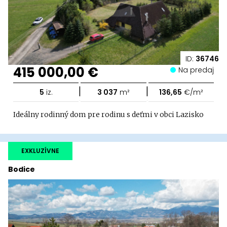
ID:
36746
415 000,00 €
Na predaj
|
|
5
iz.
3 037
m²
136,65
€/m²
Ideálny rodinný dom pre rodinu s deťmi v obci Lazisko
EXKLUZÍVNE
Bodice