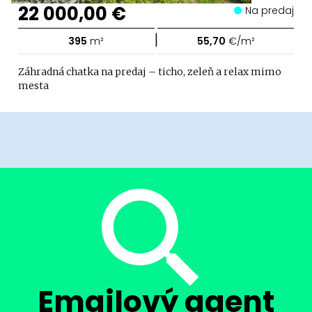
22 000,00 €
Na predaj
|
395
m²
55,70
€/m²
Záhradná chatka na predaj – ticho, zeleň a relax mimo
mesta
Emailový agent