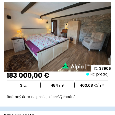
ID:
37906
183 000,00 €
Na predaj
|
|
3
iz.
454
m²
403,08
€/m²
Rodinný dom na predaj, obec Východná