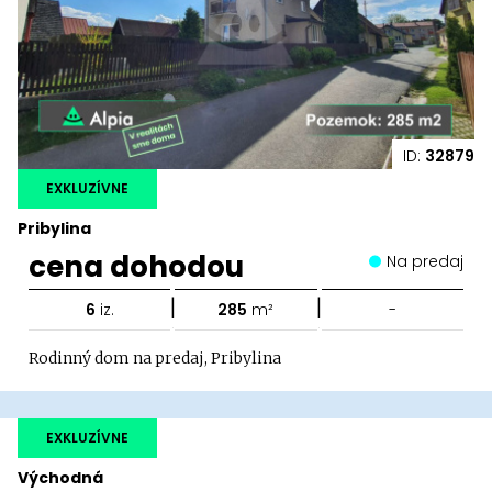
ID:
32879
EXKLUZÍVNE
Pribylina
cena dohodou
Na predaj
|
|
6
iz.
285
m²
-
Rodinný dom na predaj, Pribylina
EXKLUZÍVNE
Východná