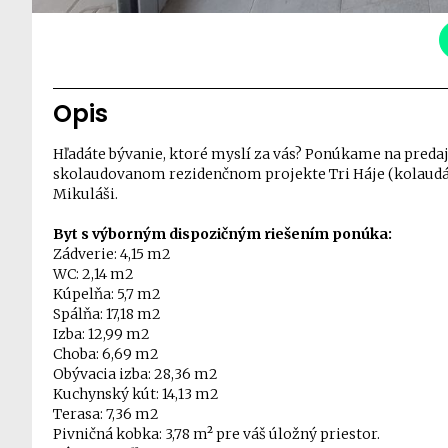
Opis
Hľadáte bývanie, ktoré myslí za vás? Ponúkame na predaj 
skolaudovanom rezidenčnom projekte Tri Háje (kolaudác
Mikuláši.
Byt s výborným dispozičným riešením ponúka:
Zádverie: 4,15 m2
WC: 2,14 m2
Kúpelňa: 5,7 m2
Spálňa: 17,18 m2
Izba: 12,99 m2
Choba: 6,69 m2
Obývacia izba: 28,36 m2
Kuchynský kút: 14,13 m2
Terasa: 7,36 m2
Pivničná kobka: 3,78 m² pre váš úložný priestor.