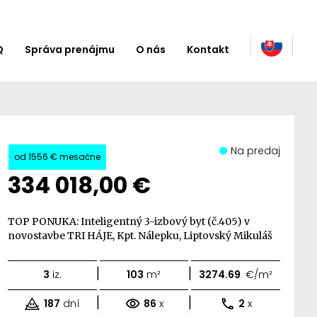
Q
Správa prenájmu
O nás
Kontakt
Na predaj
od
1556 €
mesačne
334 018,00 €
TOP PONUKA: Inteligentný 3-izbový byt (č.405) v
novostavbe TRI HÁJE, Kpt. Nálepku, Liptovský Mikuláš
|
|
3
iz.
103
m²
3274.69
€/m²
|
|
187
dní
86
x
2
x