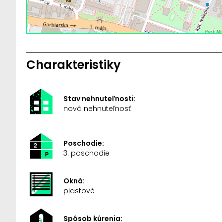
Charakteristiky
Stav nehnuteľnosti:
nová nehnuteľnosť
Poschodie:
3. poschodie
Okná:
plastové
Spôsob kúrenia: