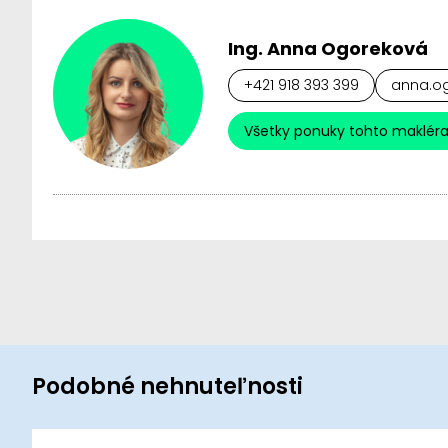
Ing. Anna Ogoreková
+421 918 393 399
anna.og
Všetky ponuky tohto maklér
Podobné nehnuteľnosti