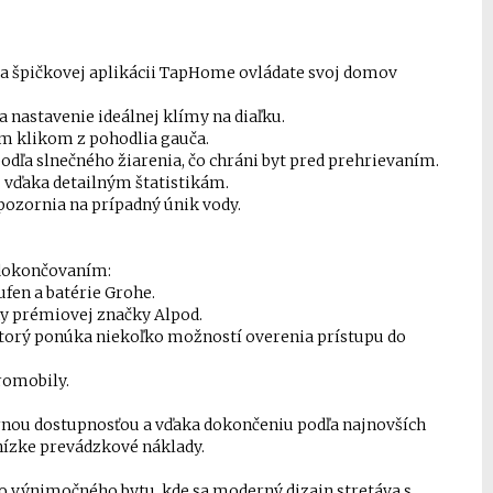
aka špičkovej aplikácii TapHome ovládate svoj domov
a nastavenie ideálnej klímy na diaľku.
ým klikom z pohodlia gauča.
dľa slnečného žiarenia, čo chráni byt pred prehrievaním.
 vďaka detailným štatistikám.
pozornia na prípadný únik vody.
s dokončovaním:
ufen a batérie Grohe.
hy prémiovej značky Alpod.
ktorý ponúka niekoľko možností overenia prístupu do
romobily.
rnou dostupnosťou a vďaka dokončeniu podľa najnovších
ízke prevádzkové náklady.
to výnimočného bytu, kde sa moderný dizajn stretáva s