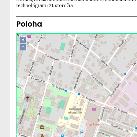
technológiami 21. storočia.
Poloha
+
−