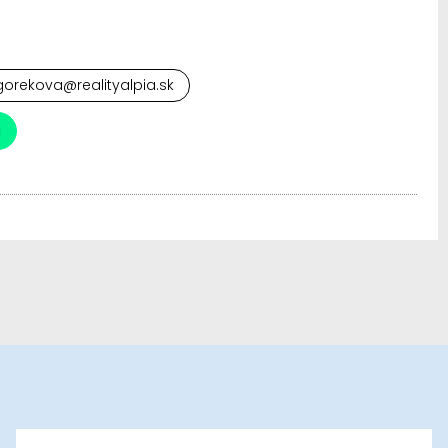
orekova@realityalpia.sk
a