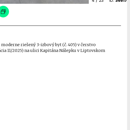
4
/ 23
ID:
36817
moderne riešený 3-izbový byt (č. 405) v čerstvo
ia 11/2025) na ulici Kapitána Nálepku v Liptovskom