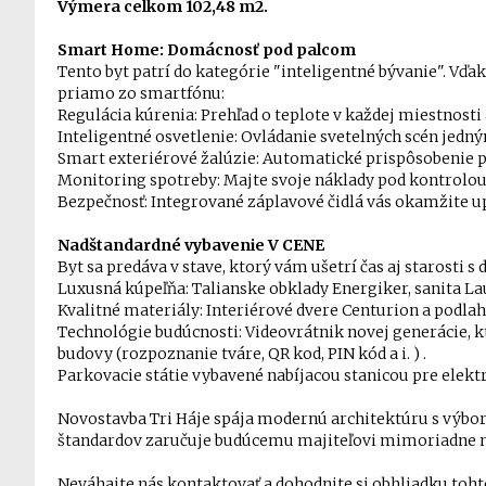
Výmera celkom 102,48 m2.
Smart Home: Domácnosť pod palcom
Tento byt patrí do kategórie "inteligentné bývanie". Vď
priamo zo smartfónu:
Regulácia kúrenia: Prehľad o teplote v každej miestnosti 
Inteligentné osvetlenie: Ovládanie svetelných scén jedn
Smart exteriérové žalúzie: Automatické prispôsobenie po
Monitoring spotreby: Majte svoje náklady pod kontrolou
Bezpečnosť: Integrované záplavové čidlá vás okamžite u
Nadštandardné vybavenie V CENE
Byt sa predáva v stave, ktorý vám ušetrí čas aj starosti 
Luxusná kúpeľňa: Talianske obklady Energiker, sanita La
Kvalitné materiály: Interiérové dvere Centurion a podla
Technológie budúcnosti: Videovrátnik novej generácie, 
budovy (rozpoznanie tváre, QR kod, PIN kód a i. ) .
Parkovacie státie vybavené nabíjacou stanicou pre elekt
Novostavba Tri Háje spája modernú architektúru s výbo
štandardov zaručuje budúcemu majiteľovi mimoriadne n
Neváhajte nás kontaktovať a dohodnite si obhliadku toh