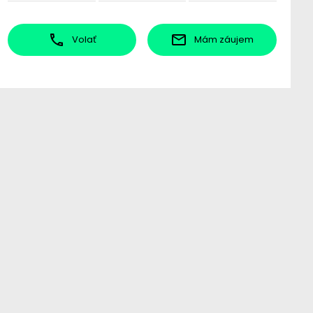
Volať
Mám záujem