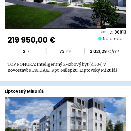
ID:
36813
219 950,00 €
Na predaj
|
|
2
iz.
73
m²
3 021,29
€/m²
TOP PONUKA: Inteligentný 2-izbový byt (č.304) v
novostavbe TRI HÁJE, Kpt. Nálepku, Liptovský Mikuláš
Liptovský Mikuláš