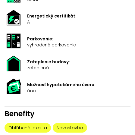
Energetický certifikát:
A
Parkovanie:
vyhradené parkovanie
Zateplenie budovy:
zateplená
Možnosť hypotekárneho úveru:
áno
Benefity
Obľúbená lokalita
Novostavba