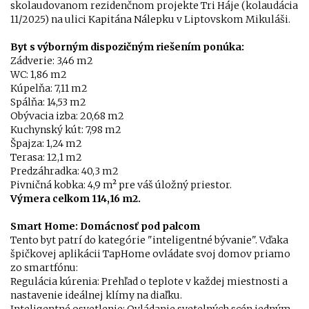
skolaudovanom rezidenčnom projekte Tri Háje (kolaudácia
11/2025) na ulici Kapitána Nálepku v Liptovskom Mikuláši.
Byt s výborným dispozičným riešením ponúka:
Zádverie: 3,46 m2
WC: 1,86 m2
Kúpelňa: 7,11 m2
Spálňa: 14,53 m2
Obývacia izba: 20,68 m2
Kuchynský kút: 7,98 m2
Špajza: 1,24 m2
Terasa: 12,1 m2
Predzáhradka: 40,3 m2
Pivničná kobka: 4,9 m² pre váš úložný priestor.
Výmera celkom 114,16 m2.
Smart Home: Domácnosť pod palcom
Tento byt patrí do kategórie "inteligentné bývanie". Vďaka
špičkovej aplikácii TapHome ovládate svoj domov priamo
zo smartfónu:
Regulácia kúrenia: Prehľad o teplote v každej miestnosti a
nastavenie ideálnej klímy na diaľku.