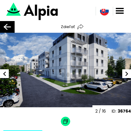
Zdieľať
2
/ 16
ID:
36764