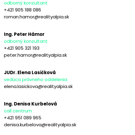
odborný konzultant
+421 905 188 086
roman.hamor@realityalpia.sk
Ing. Peter Hámor
odborný konzultant
+421 905 321 193
peter.hamor@realityalpia.sk
JUDr. Elena Lasičková
vedúca právneho oddelenia
elena.lasickova@realityalpia.sk
Ing. Denisa Kurbelová
call centrum
+421 951 089 965
denisa.kurbelova@realityalpia.sk