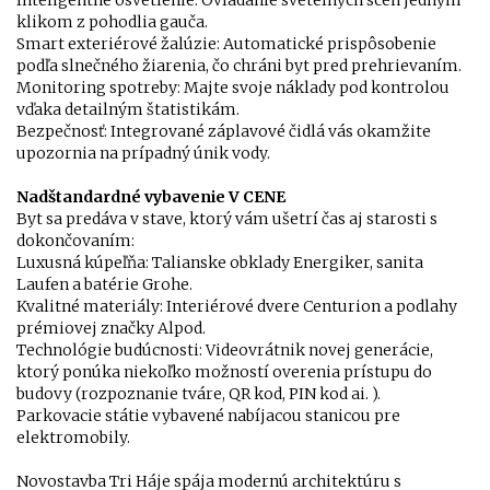
Inteligentné osvetlenie: Ovládanie svetelných scén jedným
klikom z pohodlia gauča.
Smart exteriérové žalúzie: Automatické prispôsobenie
podľa slnečného žiarenia, čo chráni byt pred prehrievaním.
Monitoring spotreby: Majte svoje náklady pod kontrolou
vďaka detailným štatistikám.
Bezpečnosť: Integrované záplavové čidlá vás okamžite
upozornia na prípadný únik vody.
Nadštandardné vybavenie V CENE
Byt sa predáva v stave, ktorý vám ušetrí čas aj starosti s
dokončovaním:
Luxusná kúpeľňa: Talianske obklady Energiker, sanita
Laufen a batérie Grohe.
Kvalitné materiály: Interiérové dvere Centurion a podlahy
prémiovej značky Alpod.
Technológie budúcnosti: Videovrátnik novej generácie,
ktorý ponúka niekoľko možností overenia prístupu do
budovy (rozpoznanie tváre, QR kod, PIN kod ai. ).
Parkovacie státie vybavené nabíjacou stanicou pre
elektromobily.
Novostavba Tri Háje spája modernú architektúru s