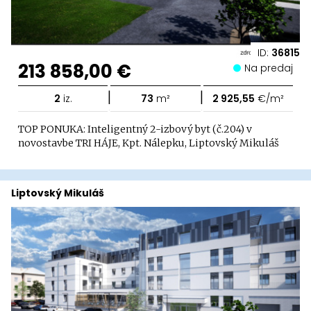
ID:
36815
213 858,00 €
Na predaj
|
|
2
iz.
73
m²
2 925,55
€/m²
TOP PONUKA: Inteligentný 2-izbový byt (č.204) v
novostavbe TRI HÁJE, Kpt. Nálepku, Liptovský Mikuláš
Liptovský Mikuláš