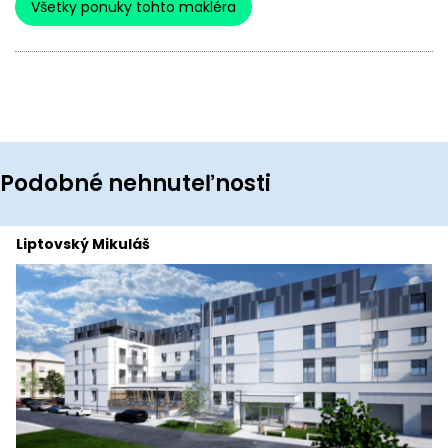
Všetky ponuky tohto makléra
Podobné nehnuteľnosti
Liptovský Mikuláš