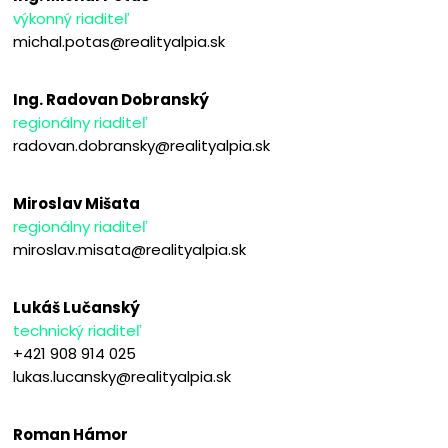
výkonný riaditeľ
michal.potas@realityalpia.sk
Ing. Radovan Dobranský
regionálny riaditeľ
radovan.dobransky@realityalpia.sk
Miroslav Mišata
regionálny riaditeľ
miroslav.misata@realityalpia.sk
Lukáš Lučanský
technický riaditeľ
+421 908 914 025
lukas.lucansky@realityalpia.sk
Roman Hámor