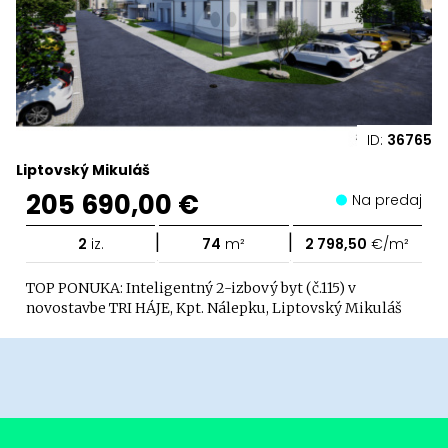
ID:
36765
Liptovský Mikuláš
205 690,00 €
Na predaj
|
|
2
iz.
74
m²
2 798,50
€/m²
TOP PONUKA: Inteligentný 2-izbový byt (č.115) v
novostavbe TRI HÁJE, Kpt. Nálepku, Liptovský Mikuláš