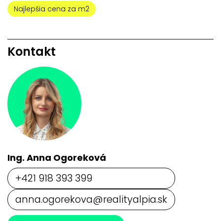
Najlepšia cena za m2
Kontakt
Ing. Anna Ogoreková
+421 918 393 399
anna.ogorekova@realityalpia.sk