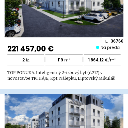
ID:
36766
221 457,00 €
Na predaj
|
|
2
iz.
119
m²
1 864,12
€/m²
TOP PONUKA: Inteligentný 2-izbový byt (č.217) v
novostavbe TRI HÁJE, Kpt. Nálepku, Liptovský Mikuláš