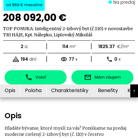
Na predaj
od
969 €
mesačne
208 092,00 €
TOP PONUKA: Inteligentný 2-izbový byt (č.110) v novostavbe
TRI HÁJE, Kpt. Nálepku, Liptovský Mikuláš
|
|
2
iz.
114
m²
1825.37
€/m²
|
|
194
dní
77
x
0
x
Volať
Mám záujem
Opis
Poloha
Charakteristiky
Benefity
Kon
Opis
Hľadáte bývanie, ktoré myslí za vás? Ponúkame na predaj
moderne riešený 2-izbový byt (č. 110) v čerstvo