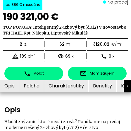
Na predaj
od
886 €
mesačne
190 321,00 €
TOP PONUKA: Inteligentný 2-izbový byt (č.312) v novostavbe
TRI HÁJE, Kpt. Nálepku, Liptovský Mikuláš
|
|
2
iz.
62
m²
3120.02
€/m²
|
|
189
dní
69
x
0
x
Volať
Mám záujem
Opis
Poloha
Charakteristiky
Benefity
Kon
Opis
Hľadáte bývanie, ktoré myslí za vás? Ponúkame na predaj
moderne riešený 2-izbový byt (č.312) v čerstvo