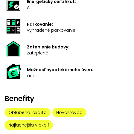
Energetický certifikát:
A
Parkovanie:
vyhradené parkovanie
Zateplenie budovy:
zateplená
Možnosť hypotekárneho úveru:
áno
Benefity
Obľúbená lokalita
Novostavba
Najlacnejšia v okolí