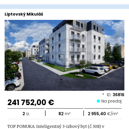
Liptovský Mikuláš
ID:
36816
241 752,00 €
Na predaj
|
|
2
iz.
82
m²
2 955,40
€/m²
TOP PONUKA: Inteligentný 3-izbový byt (č.308) v