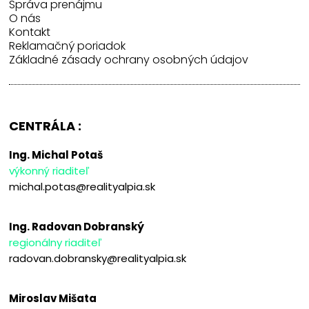
Správa prenájmu
O nás
Kontakt
Reklamačný poriadok
Základné zásady ochrany osobných údajov
CENTRÁLA :
Ing. Michal Potaš
výkonný riaditeľ
michal.potas@realityalpia.sk
Ing. Radovan Dobranský
regionálny riaditeľ
radovan.dobransky@realityalpia.sk
Miroslav Mišata