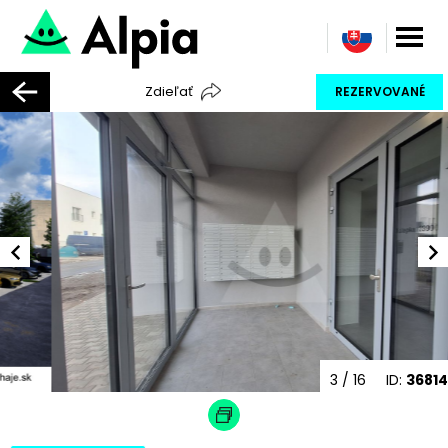
Zdieľať
REZERVOVANÉ
3
/ 16
ID:
36814