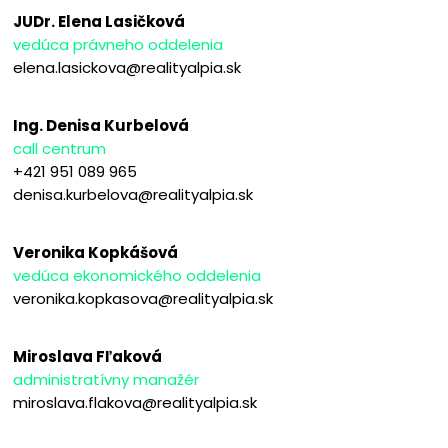
JUDr. Elena Lasičková
vedúca právneho oddelenia
elena.lasickova@realityalpia.sk
Ing. Denisa Kurbelová
call centrum
+421 951 089 965
denisa.kurbelova@realityalpia.sk
Veronika Kopkášová
vedúca ekonomického oddelenia
veronika.kopkasova@realityalpia.sk
Miroslava Fľaková
administratívny manažér
miroslava.flakova@realityalpia.sk