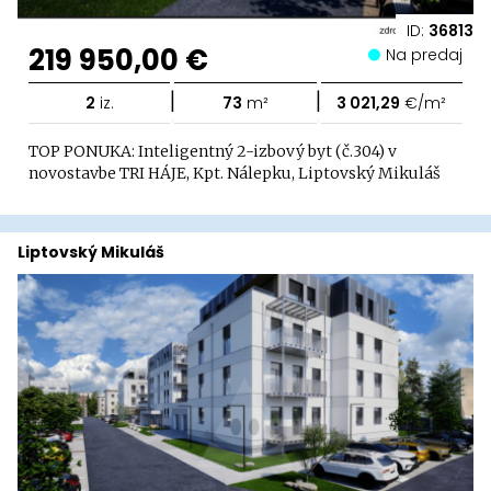
ID:
36813
219 950,00 €
Na predaj
|
|
2
iz.
73
m²
3 021,29
€/m²
TOP PONUKA: Inteligentný 2-izbový byt (č.304) v
novostavbe TRI HÁJE, Kpt. Nálepku, Liptovský Mikuláš
Liptovský Mikuláš