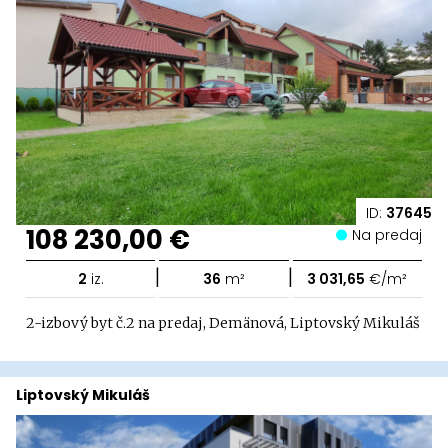
ID:
37645
108 230,00 €
Na predaj
|
|
2
iz.
36
m²
3 031,65
€/m²
2-izbový byt č.2 na predaj, Demänová, Liptovský Mikuláš
Liptovský Mikuláš