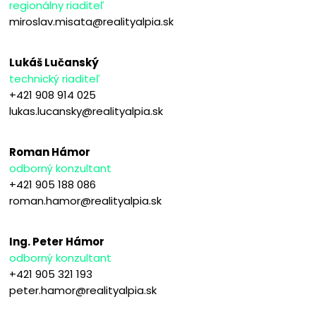
regionálny riaditeľ
miroslav.misata@realityalpia.sk
Lukáš Lučanský
technický riaditeľ
+421 908 914 025
lukas.lucansky@realityalpia.sk
Roman Hámor
odborný konzultant
+421 905 188 086
roman.hamor@realityalpia.sk
Ing. Peter Hámor
odborný konzultant
+421 905 321 193
peter.hamor@realityalpia.sk