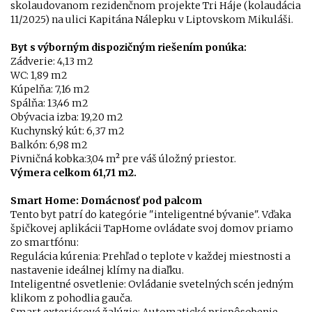
skolaudovanom rezidenčnom projekte Tri Háje (kolaudácia
11/2025) na ulici Kapitána Nálepku v Liptovskom Mikuláši.
Byt s výborným dispozičným riešením ponúka:
Zádverie: 4,13 m2
WC: 1,89 m2
Kúpelňa: 7,16 m2
Spálňa: 13,46 m2
Obývacia izba: 19,20 m2
Kuchynský kút: 6,37 m2
Balkón: 6,98 m2
Pivničná kobka:3,04 m² pre váš úložný priestor.
Výmera celkom 61,71 m2.
Smart Home: Domácnosť pod palcom
Tento byt patrí do kategórie "inteligentné bývanie". Vďaka
špičkovej aplikácii TapHome ovládate svoj domov priamo
zo smartfónu:
Regulácia kúrenia: Prehľad o teplote v každej miestnosti a
nastavenie ideálnej klímy na diaľku.
Inteligentné osvetlenie: Ovládanie svetelných scén jedným
klikom z pohodlia gauča.