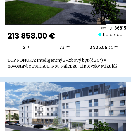
ID:
36815
213 858,00 €
Na predaj
|
|
2
iz.
73
m²
2 925,55
€/m²
TOP PONUKA: Inteligentný 2-izbový byt (č.204) v
novostavbe TRI HÁJE, Kpt. Nálepku, Liptovský Mikuláš