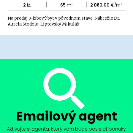
|
|
2
iz.
65
m²
2 080,00
€/m²
Na predaj 3-izbový byt v pôvodnom stave, Nábrežie Dr.
Aurela Stodolu, Liptovský Mikuláš
Emailový agent
Aktivujte si agenta, ktorý vam bude posielať ponuky