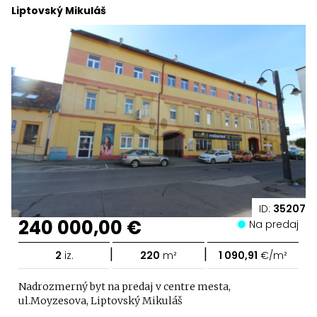
Liptovský Mikuláš
ID:
35207
240 000,00 €
Na predaj
|
|
2
iz.
220
m²
1 090,91
€/m²
Nadrozmerný byt na predaj v centre mesta,
ul.Moyzesova, Liptovský Mikuláš