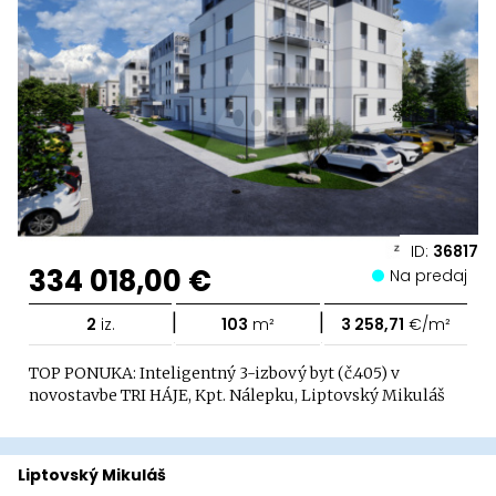
ID:
36817
334 018,00 €
Na predaj
|
|
2
iz.
103
m²
3 258,71
€/m²
TOP PONUKA: Inteligentný 3-izbový byt (č.405) v
novostavbe TRI HÁJE, Kpt. Nálepku, Liptovský Mikuláš
Liptovský Mikuláš