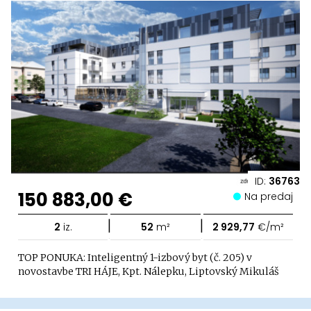
ID:
36763
150 883,00 €
Na predaj
|
|
2
iz.
52
m²
2 929,77
€/m²
TOP PONUKA: Inteligentný 1-izbový byt (č. 205) v
novostavbe TRI HÁJE, Kpt. Nálepku, Liptovský Mikuláš