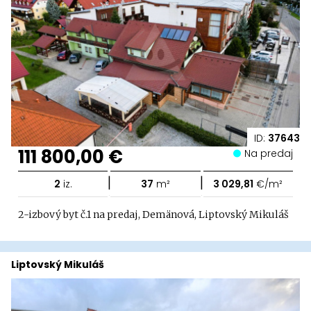
ID:
37643
111 800,00 €
Na predaj
|
|
2
iz.
37
m²
3 029,81
€/m²
2-izbový byt č.1 na predaj, Demänová, Liptovský Mikuláš
Liptovský Mikuláš