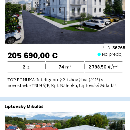
ID:
36765
205 690,00 €
Na predaj
|
|
2
iz.
74
m²
2 798,50
€/m²
TOP PONUKA: Inteligentný 2-izbový byt (č.115) v
novostavbe TRI HÁJE, Kpt. Nálepku, Liptovský Mikuláš
Liptovský Mikuláš