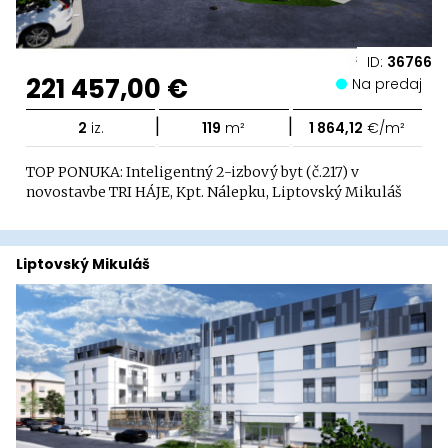
ID:
36766
221 457,00 €
Na predaj
|
|
2
iz.
119
m²
1 864,12
€/m²
TOP PONUKA: Inteligentný 2-izbový byt (č.217) v
novostavbe TRI HÁJE, Kpt. Nálepku, Liptovský Mikuláš
Liptovský Mikuláš