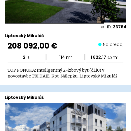
ID:
36764
Liptovský Mikuláš
208 092,00 €
Na predaj
|
|
2
iz.
114
m²
1 822,17
€/m²
TOP PONUKA: Inteligentný 2-izbový byt (č.110) v
novostavbe TRI HÁJE, Kpt. Nálepku, Liptovský Mikuláš
Liptovský Mikuláš