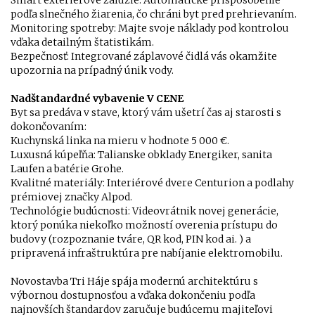
Smart exteriérové žalúzie: Automatické prispôsobenie
podľa slnečného žiarenia, čo chráni byt pred prehrievaním.
Monitoring spotreby: Majte svoje náklady pod kontrolou
vďaka detailným štatistikám.
Bezpečnosť: Integrované záplavové čidlá vás okamžite
upozornia na prípadný únik vody.
Nadštandardné vybavenie V CENE
Byt sa predáva v stave, ktorý vám ušetrí čas aj starosti s
dokončovaním:
Kuchynská linka na mieru v hodnote 5 000 €.
Luxusná kúpeľňa: Talianske obklady Energiker, sanita
Laufen a batérie Grohe.
Kvalitné materiály: Interiérové dvere Centurion a podlahy
prémiovej značky Alpod.
Technológie budúcnosti: Videovrátnik novej generácie,
ktorý ponúka niekoľko možností overenia prístupu do
budovy (rozpoznanie tváre, QR kod, PIN kod ai. ) a
pripravená infraštruktúra pre nabíjanie elektromobilu.
Novostavba Tri Háje spája modernú architektúru s
výbornou dostupnosťou a vďaka dokončeniu podľa
najnovších štandardov zaručuje budúcemu majiteľovi