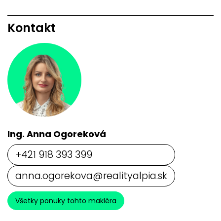
Kontakt
Ing. Anna Ogoreková
+421 918 393 399
anna.ogorekova@realityalpia.sk
Všetky ponuky tohto makléra