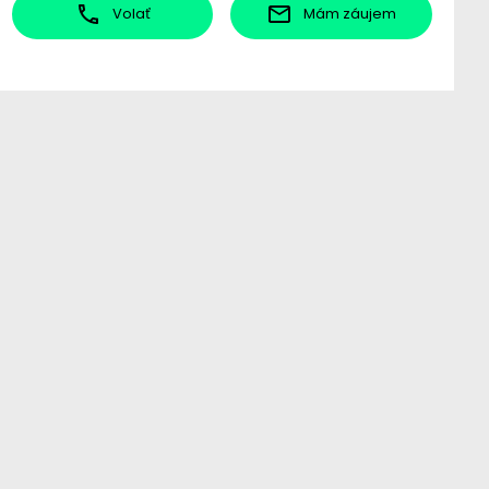
Volať
Mám záujem