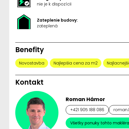
nie je k dispozícii
Zateplenie budovy:
zateplená
Benefity
Novostavba
Najlepšia cena za m2
Najlacnejši
Kontakt
Roman Hámor
+421 905 188 086
roman.
Všetky ponuky tohto maklér