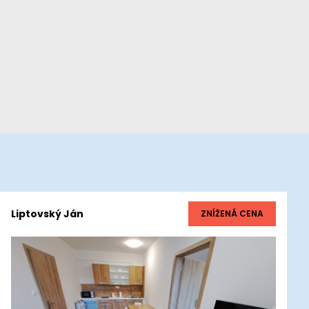
Liptovský Ján
ZNÍŽENÁ CENA