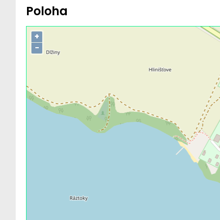
Poloha
+
−