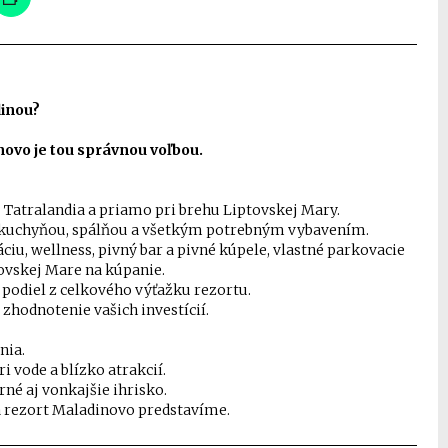
dinou?
ovo je tou správnou voľbou.
 Tatralandia a priamo pri brehu Liptovskej Mary.
s kuchyňou, spálňou a všetkým potrebným vybavením.
ciu, wellness, pivný bar a pivné kúpele, vlastné parkovacie
tovskej Mare na kúpanie.
podiel z celkového výťažku rezortu.
zhodnotenie vašich investícií.
nia.
i vode a blízko atrakcií.
rné aj vonkajšie ihrisko.
a rezort Maladinovo predstavíme.