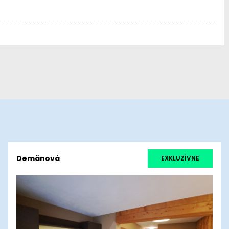
Demänová
EXKLUZÍVNE