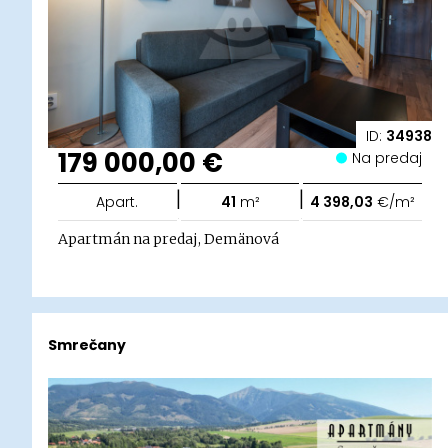
ID:
34938
179 000,00 €
Na predaj
|
|
Apart.
41
m²
4 398,03
€/m²
Apartmán na predaj, Demänová
Smrečany