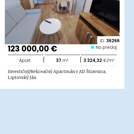
ID:
36266
123 000,00 €
Na predaj
|
|
Apart.
37
m²
3 324,32
€/m²
Investičný/Rekreačný Apartmán v AD Štiavnica,
Liptovský Ján