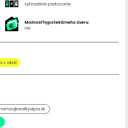
vyhradené parkovanie
Možnosť hypotekárneho úveru:
nie
a v okolí
hamor@realityalpia.sk
a