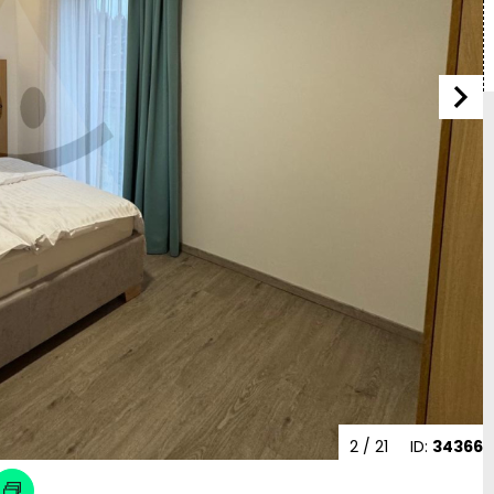
2
/ 21
ID:
34366