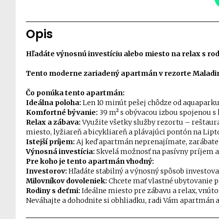
Opis
Hľadáte výnosnú investíciu alebo miesto na relax s ro
Tento moderne zariadený apartmán v rezorte Maladin
Čo ponúka tento apartmán:
Ideálna poloha:
Len 10 minút pešej chôdze od aquaparku
Komfortné bývanie:
39 m² s obývacou izbou spojenou 
Relax a zábava:
Využite všetky služby rezortu – reštaurá
miesto, lyžiareň a bicykliareň a plávajúci pontón na Lip
Istejší príjem:
Aj keď apartmán neprenajímate, zarábate 
Výnosná investícia:
Skvelá možnosť na pasívny príjem a 
Pre koho je tento apartmán vhodný:
Investorov:
Hľadáte stabilný a výnosný spôsob investova
Milovníkov dovoleniek:
Chcete mať vlastné ubytovanie pr
Rodiny s deťmi:
Ideálne miesto pre zábavu a relax, vnúto
Neváhajte a dohodnite si obhliadku, radi Vám apartmán 