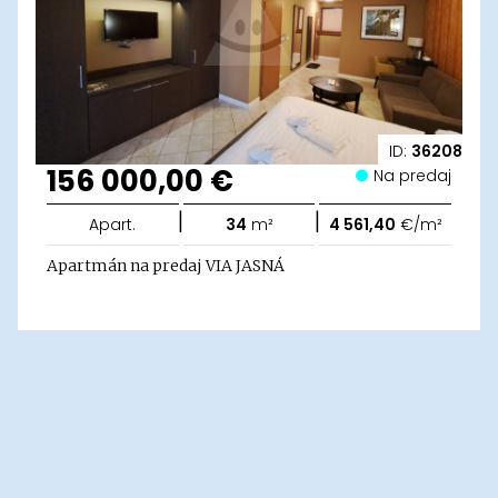
ID:
36208
156 000,00 €
Na predaj
|
|
Apart.
34
m²
4 561,40
€/m²
Apartmán na predaj VIA JASNÁ