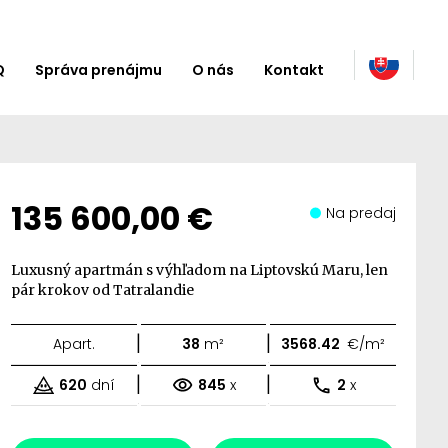
Q
Správa prenájmu
O nás
Kontakt
135 600,00 €
Na predaj
Luxusný apartmán s výhľadom na Liptovskú Maru, len
pár krokov od Tatralandie
|
|
Apart.
38
m²
3568.42
€/m²
|
|
620
dní
845
x
2
x