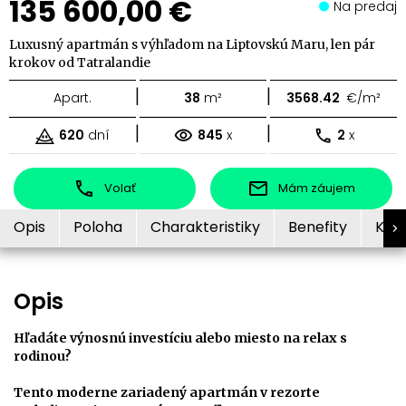
135 600,00 €
Na predaj
Luxusný apartmán s výhľadom na Liptovskú Maru, len pár
krokov od Tatralandie
|
|
Apart.
38
m²
3568.42
€/m²
|
|
620
dní
845
x
2
x
Volať
Mám záujem
Opis
Poloha
Charakteristiky
Benefity
Kon
Opis
Hľadáte výnosnú investíciu alebo miesto na relax s
rodinou?
Tento moderne zariadený apartmán v rezorte