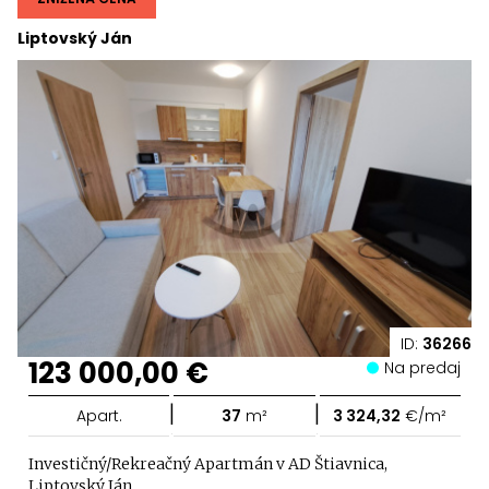
Liptovský Ján
ID:
36266
123 000,00 €
Na predaj
|
|
Apart.
37
m²
3 324,32
€/m²
Investičný/Rekreačný Apartmán v AD Štiavnica,
Liptovský Ján