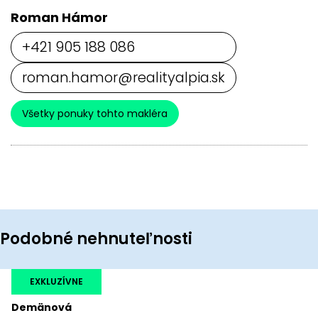
Roman Hámor
+421 905 188 086
roman.hamor@realityalpia.sk
Všetky ponuky tohto makléra
Podobné nehnuteľnosti
EXKLUZÍVNE
Demänová