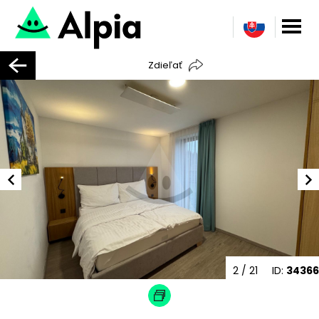
Zdieľať
2
/ 21
ID:
34366