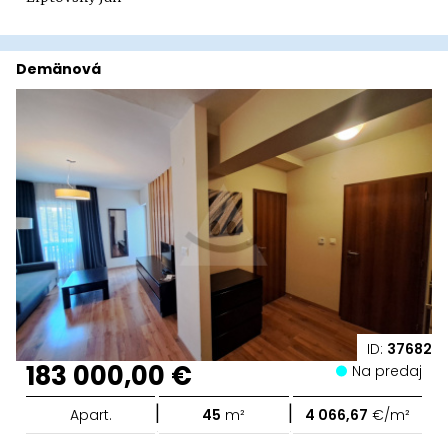
Demänová
ID:
37682
183 000,00 €
Na predaj
|
|
Apart.
45
m²
4 066,67
€/m²