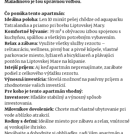
Maladinovo je tou správnou voľbou.
Čo ponúka tento apartmán:
Ideálna poloha:
Len 10 minút pešej chôdze od aquaparku
Tatralandia a priamo pri brehu Liptovskej Mary.
Komfortné bývanie:
39 m² s obývacou izbou spojenou s
kuchyňou, spálňou a všetkým potrebným vybavením.
Relax a zábava:
Využite všetky služby rezortu –
reštauráciu, wellness, pivný bar a pivné kúpele, vlastné
parkovacie miesto, lyžiareň a bicykliareň a plávajúci
pontón na Liptovskej Mare na kúpanie.
Istejší príjem:
Aj keď apartmán neprenajímate, zarábate
podiel z celkového výťažku rezortu.
Výnosná investícia:
Skvelá možnosť na pasívny príjem a
zhodnotenie vašich investícií.
Pre koho je tento apartmán vhodný:
Investorov:
Hľadáte stabilný a výnosný spôsob
investovania.
Milovníkov dovoleniek:
Chcete mať vlastné ubytovanie pri
vode a blízko atrakcií.
Rodiny s deťmi:
Ideálne miesto pre zábavu a relax, vnútorné
aj vonkajšie ihrisko.
Neváhajte a dohodnite si obhliadku, radi Vám apartmán a