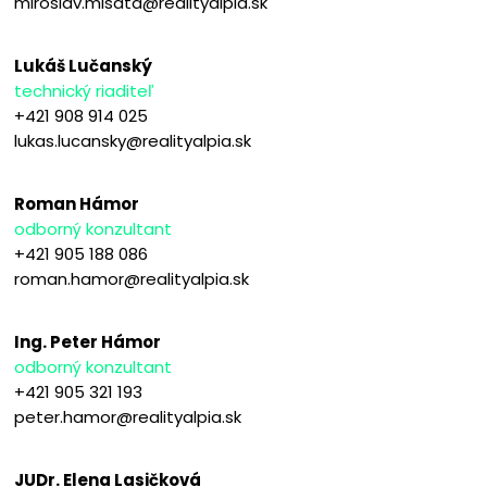
miroslav.misata@realityalpia.sk
Lukáš Lučanský
technický riaditeľ
+421 908 914 025
lukas.lucansky@realityalpia.sk
Roman Hámor
odborný konzultant
+421 905 188 086
roman.hamor@realityalpia.sk
Ing. Peter Hámor
odborný konzultant
+421 905 321 193
peter.hamor@realityalpia.sk
JUDr. Elena Lasičková