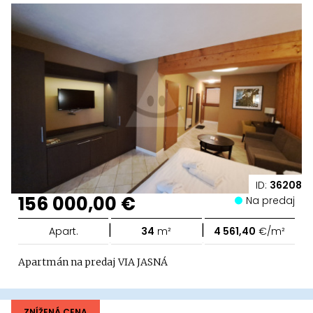
ID:
36208
156 000,00 €
Na predaj
|
|
Apart.
34
m²
4 561,40
€/m²
Apartmán na predaj VIA JASNÁ
ZNÍŽENÁ CENA