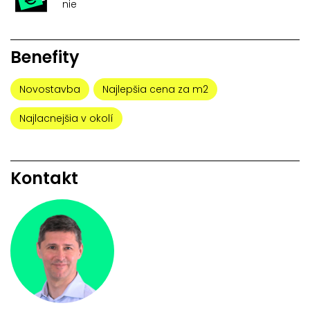
nie
Benefity
Novostavba
Najlepšia cena za m2
Najlacnejšia v okolí
Kontakt