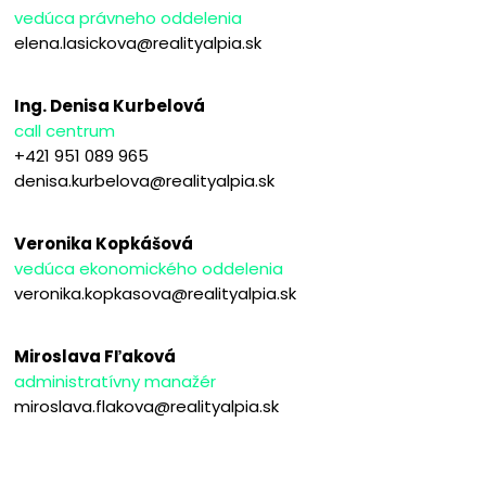
vedúca právneho oddelenia
elena.lasickova@realityalpia.sk
Ing. Denisa Kurbelová
call centrum
+421 951 089 965
denisa.kurbelova@realityalpia.sk
Veronika Kopkášová
vedúca ekonomického oddelenia
veronika.kopkasova@realityalpia.sk
Miroslava Fľaková
administratívny manažér
miroslava.flakova@realityalpia.sk