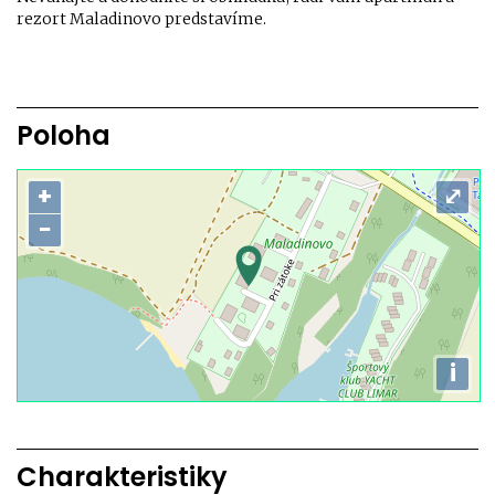
rezort Maladinovo predstavíme.
Poloha
+
⤢
−
i
Charakteristiky