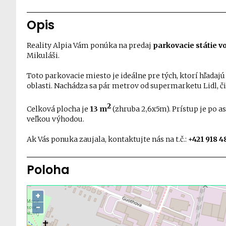
Opis
Reality Alpia Vám ponúka na predaj
parkovacie státie v
Mikuláši.
Toto parkovacie miesto je ideálne pre tých, ktorí hľada
oblasti. Nachádza sa pár metrov od supermarketu Lidl, č
2
Celková plocha je
13 m
(zhruba 2,6x5m)
. Prístup je po a
veľkou výhodou.
Ak Vás ponuka zaujala, kontaktujte nás na t.č.:
+421 918 4
Poloha
+
−