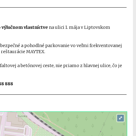
o výlučnom vlastníctve
na ulici 1. mája v Liptovskom
jú bezpečné a pohodlné parkovanie vo veľmi frekventovanej
i reštaurácie MAYTEX.
sfaltovej a betónovej ceste, nie priamo z hlavnej ulice, čo je
88 888
⤢