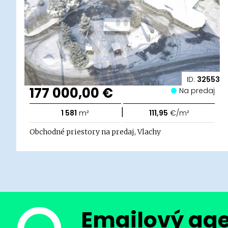
ID:
32553
177 000,00 €
Na predaj
|
1 581
m²
111,95
€/m²
Obchodné priestory na predaj, Vlachy
Emailový ag