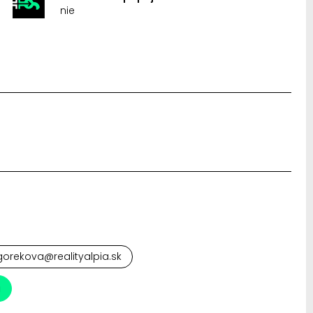
nie
orekova@realityalpia.sk
a