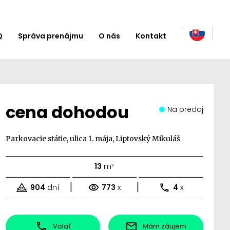
Q
Správa prenájmu
O nás
Kontakt
cena dohodou
Na predaj
Parkovacie státie, ulica 1. mája, Liptovský Mikuláš
13
m²
|
|
904
dní
773
x
4
x
Volať
Mám záujem