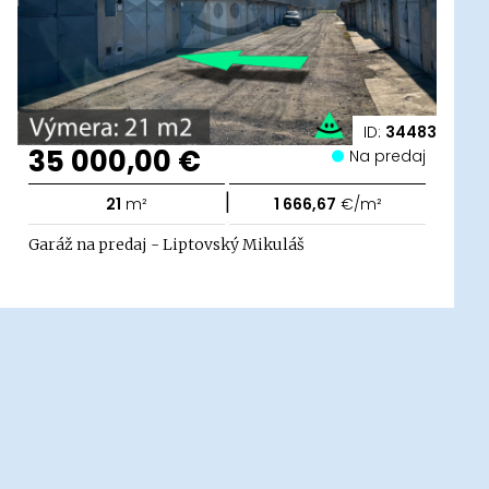
ID:
34483
35 000,00 €
Na predaj
|
21
m²
1 666,67
€/m²
Garáž na predaj - Liptovský Mikuláš