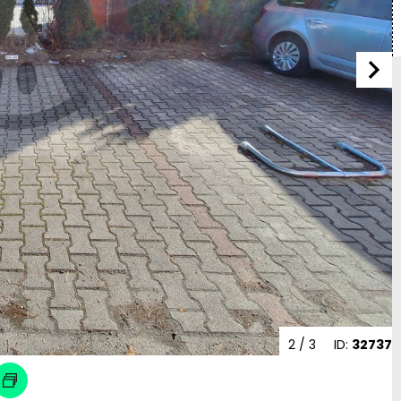
2
/ 3
ID:
32737