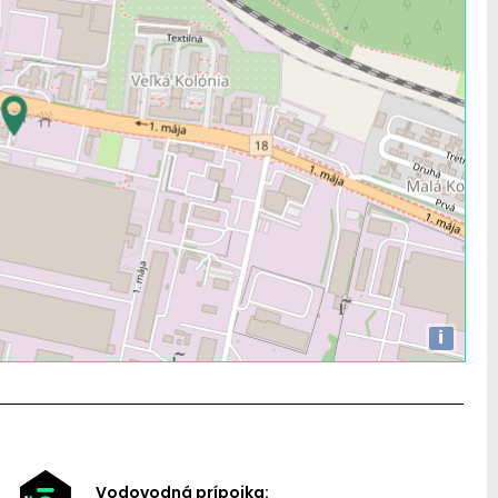
i
Vodovodná prípojka: