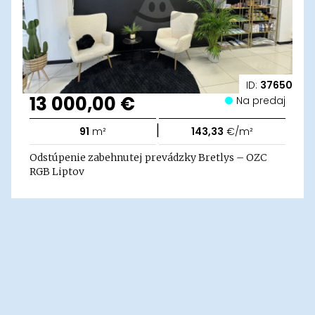
ID:
37650
13 000,00 €
Na predaj
|
91
m²
143,33
€/m²
Odstúpenie zabehnutej prevádzky Bretlys – OZC
RGB Liptov