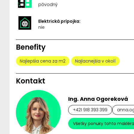
pôvodný
Elektrická prípojka:
nie
Benefity
Najlepšia cena za m2
Najlacnejšia v okolí
Kontakt
Ing. Anna Ogoreková
+421 918 393 399
anna.og
Všetky ponuky tohto maklér