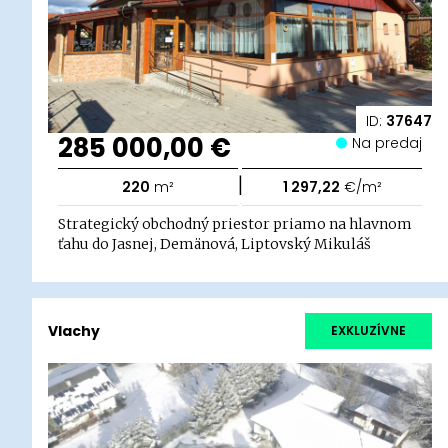
ID:
37647
285 000,00 €
Na predaj
|
220
m²
1 297,22
€/m²
Strategický obchodný priestor priamo na hlavnom
ťahu do Jasnej, Demänová, Liptovský Mikuláš
Vlachy
EXKLUZÍVNE