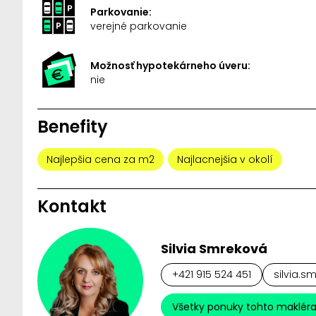
Parkovanie:
verejné parkovanie
Možnosť hypotekárneho úveru:
nie
Benefity
Najlepšia cena za m2
Najlacnejšia v okolí
Kontakt
Silvia Smreková
+421 915 524 451
silvia.s
Všetky ponuky tohto maklér