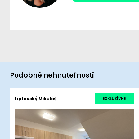
Podobné nehnuteľnosti
Liptovský Mikuláš
EXKLUZÍVNE