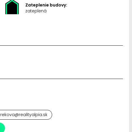
Zateplenie budovy:
zateplená
mrekova@realityalpia.sk
a