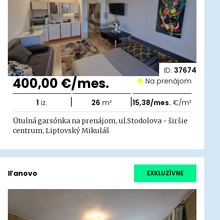
ID:
37674
400,00 €/mes.
Na prenájom
|
|
1
iz.
26
m²
15,38/mes.
€/m²
Útulná garsónka na prenájom, ul.Stodolova - širšie
centrum, Liptovský Mikuláš
Iľanovo
EXKLUZÍVNE