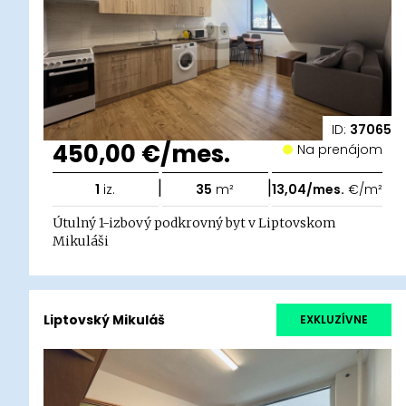
ID:
37065
450,00 €/mes.
Na prenájom
|
|
1
iz.
35
m²
13,04/mes.
€/m²
Útulný 1-izbový podkrovný byt v Liptovskom
Mikuláši
Liptovský Mikuláš
EXKLUZÍVNE