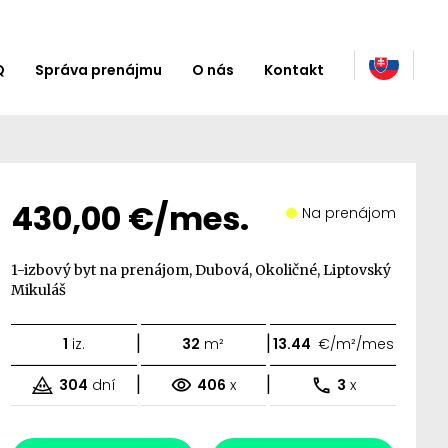
Q
Správa prenájmu
O nás
Kontakt
430,00 €/mes.
Na prenájom
1-izbový byt na prenájom, Dubová, Okoličné, Liptovský
Mikuláš
|
|
1
iz.
32
m²
13.44
€/m²/mes
|
|
304
dní
406
x
3
x