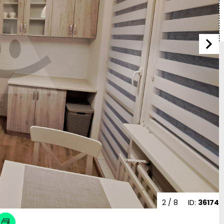
2
/ 8
ID:
36174