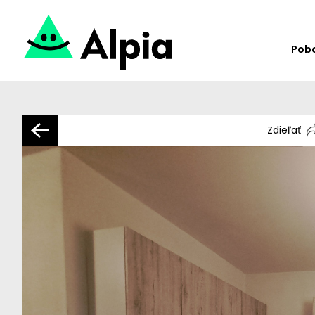
Pob
Zdieľať