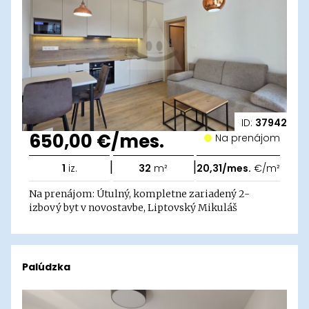
ID:
37942
650,00 €/mes.
Na prenájom
|
|
1
iz.
32
m²
20,31/mes.
€/m²
Na prenájom: Útulný, kompletne zariadený 2-
izbový byt v novostavbe, Liptovský Mikuláš
Palúdzka