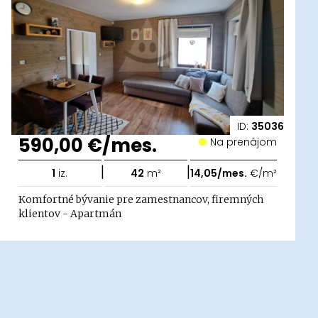
ID:
35036
590,00 €/mes.
Na prenájom
|
|
1
iz.
42
m²
14,05/mes.
€/m²
Komfortné bývanie pre zamestnancov, firemných
klientov - Apartmán