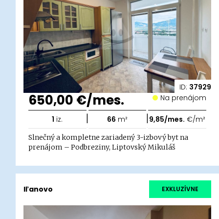
ID:
37929
650,00 €/mes.
Na prenájom
|
|
1
iz.
66
m²
9,85/mes.
€/m²
Slnečný a kompletne zariadený 3-izbový byt na
prenájom – Podbreziny, Liptovský Mikuláš
Iľanovo
EXKLUZÍVNE