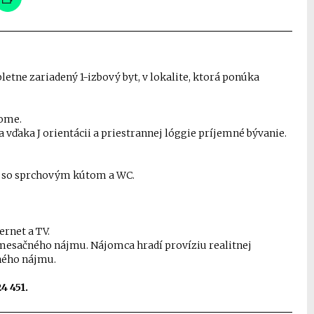
ne zariadený 1-izbový byt, v lokalite, ktorá ponúka
dome.
vďaka J orientácii a priestrannej lóggie príjemné bývanie.
ňa so sprchovým kútom a WC.
ernet a TV.
mesačného nájmu. Nájomca hradí províziu realitnej
ného nájmu.
4 451.