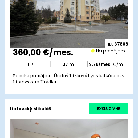
ID:
37888
360,00 €/mes.
Na prenájom
|
|
1
iz.
37
m²
9,78/mes.
€/m²
Ponuka prenájmu: Útulný 1-izbový byt s balkónom v
Liptovskom Hrádku
Liptovský Mikuláš
EXKLUZÍVNE