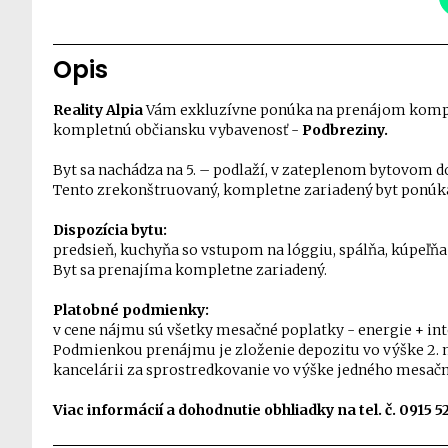
Opis
Reality Alpia
Vám exkluzívne ponúka na prenájom komplet
kompletnú občiansku vybavenosť -
Podbreziny.
Byt sa nachádza na 5. – podlaží, v zateplenom bytovom 
Tento zrekonštruovaný, kompletne zariadený byt ponúka 
Dispozícia bytu:
predsieň, kuchyňa so vstupom na lóggiu, spálňa, kúpeľ
Byt sa prenajíma kompletne zariadený.
Platobné podmienky:
v cene nájmu sú všetky mesačné poplatky - energie + int
Podmienkou prenájmu je zloženie depozitu vo výške 2. 
kancelárii za sprostredkovanie vo výške jedného mesač
Viac informácií a dohodnutie obhliadky na tel. č. 0915 52