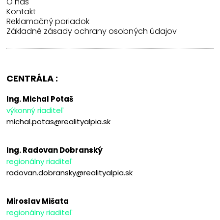
O nás
Kontakt
Reklamačný poriadok
Základné zásady ochrany osobných údajov
CENTRÁLA :
Ing. Michal Potaš
výkonný riaditeľ
michal.potas@realityalpia.sk
Ing. Radovan Dobranský
regionálny riaditeľ
radovan.dobransky@realityalpia.sk
Miroslav Mišata
regionálny riaditeľ