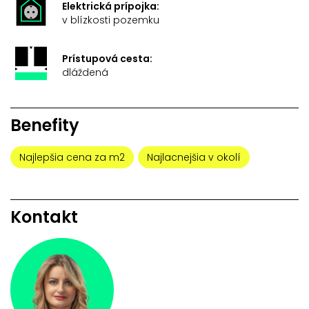
Elektrická prípojka:
v blízkosti pozemku
Prístupová cesta:
dláždená
Benefity
Najlepšia cena za m2
Najlacnejšia v okolí
Kontakt