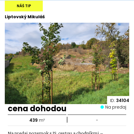
NÁŠ TIP
Liptovský Mikuláš
ID:
34104
cena dohodou
Na predaj
|
439
m²
-
Na predaj pozemok s IS, cestou a chodníkmi –