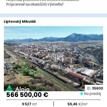
Pripravené na okamžitú výstavbu!
Liptovský Mikuláš
ID:
35600
566 500,00 €
Na predaj
|
9 527
m²
59,46
€/m²