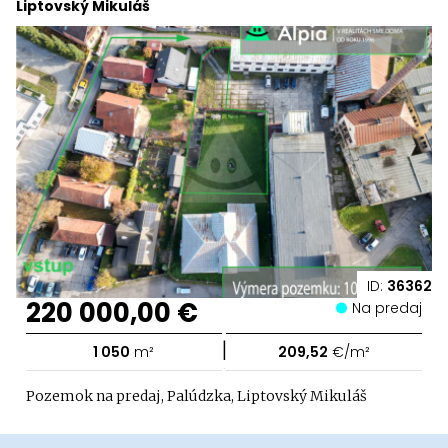
Liptovský Mikuláš
ID:
36362
220 000,00 €
Na predaj
|
1 050
m²
209,52
€/m²
Pozemok na predaj, Palúdzka, Liptovský Mikuláš