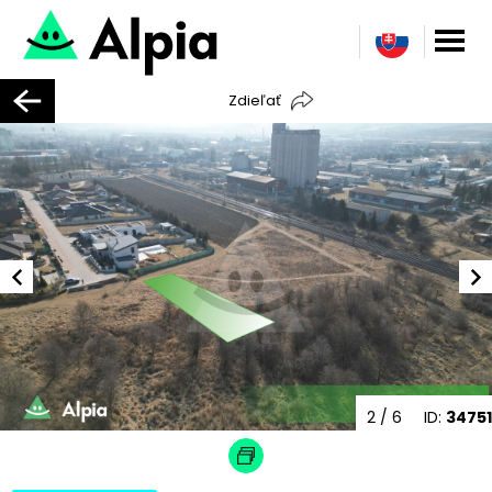
Zdieľať
2
/ 6
ID:
34751