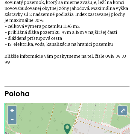
Rovinatý pozemok, ktorý sa mierne zvažuje, leží na konci
novovzbudovanej obytnej zóny Jahodová. Maximálna výška
zástavby sú 2 nadzemné podlažia. Index zastavanej plochy
je maximálne 30%.
- celková výmera pozemku 1196 m2
- približná dĺžka pozemku 97m a 18m v najširšej časti
- dláždená prístupová cesta
- IS: elektrika, voda, kanalizácia na hranici pozemku
Bližšie informácie Vám poskytneme na tel. čísle 0918 39 33
99.
Poloha
+
⤢
−