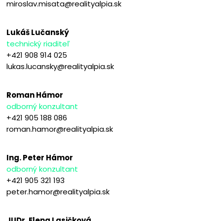
miroslav.misata@realityalpia.sk
Lukáš Lučanský
technický riaditeľ
+421 908 914 025
lukas.lucansky@realityalpia.sk
Roman Hámor
odborný konzultant
+421 905 188 086
roman.hamor@realityalpia.sk
Ing. Peter Hámor
odborný konzultant
+421 905 321 193
peter.hamor@realityalpia.sk
JUDr. Elena Lasičková