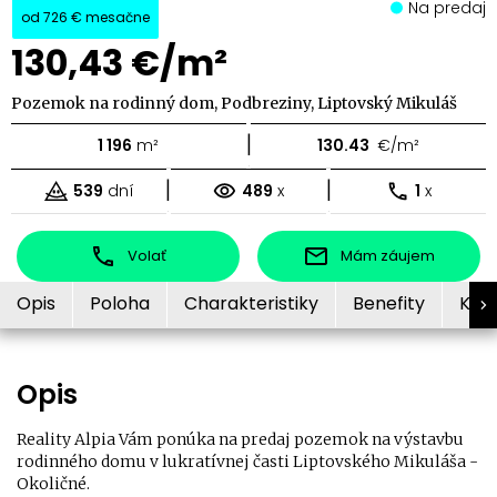
Na predaj
od
726 €
mesačne
130,43 €/m²
Pozemok na rodinný dom, Podbreziny, Liptovský Mikuláš
|
1 196
m²
130.43
€/m²
|
|
539
dní
489
x
1
x
Volať
Mám záujem
Opis
Poloha
Charakteristiky
Benefity
Kon
Opis
Reality Alpia Vám ponúka na predaj pozemok na výstavbu
rodinného domu v lukratívnej časti Liptovského Mikuláša -
Okoličné.