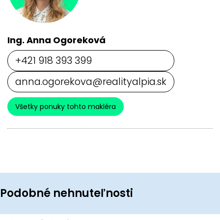
Ing. Anna Ogoreková
+421 918 393 399
anna.ogorekova@realityalpia.sk
Všetky ponuky tohto makléra
Podobné nehnuteľnosti