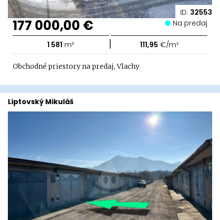
ID:
32553
177 000,00 €
Na predaj
|
1 581
m²
111,95
€/m²
Obchodné priestory na predaj, Vlachy
Liptovský Mikuláš