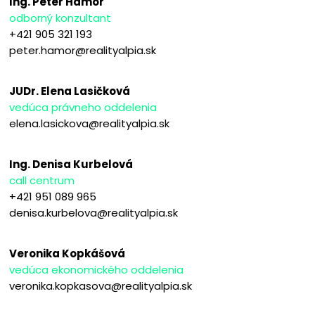
Ing. Peter Hámor
odborný konzultant
+421 905 321 193
peter.hamor@realityalpia.sk
JUDr. Elena Lasičková
vedúca právneho oddelenia
elena.lasickova@realityalpia.sk
Ing. Denisa Kurbelová
call centrum
+421 951 089 965
denisa.kurbelova@realityalpia.sk
Veronika Kopkášová
vedúca ekonomického oddelenia
veronika.kopkasova@realityalpia.sk