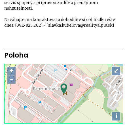
servis spojený s prípravou zmlúv a prenájmom
nehnuteľnosti.
Neváhajte ma kontaktovať a dohodnite si obhliadku ešte
dnes: [0915 825 202] - [slavka.kubelova@realityalpia.sk]
Poloha
+
⤢
−
i