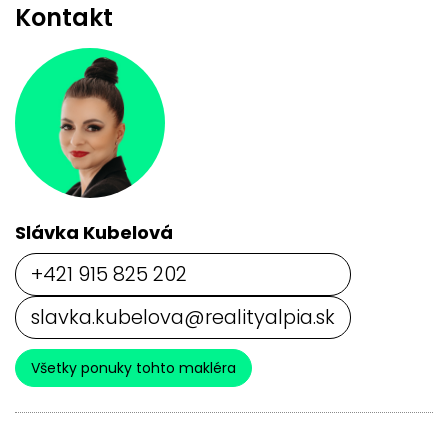
Kontakt
Slávka Kubelová
+421 915 825 202
slavka.kubelova@realityalpia.sk
Všetky ponuky tohto makléra