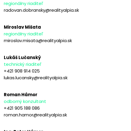
regionálny riaditeľ
radovan.dobransky@realityalpia.sk
Miroslav Mišata
regionálny riaditeľ
miroslav.misata@realityalpia.sk
Lukáš Lučanský
technický riaditeľ
+421 908 914 025
lukas.lucansky@realityalpia.sk
Roman Hámor
odborný konzultant
+421 905 188 086
roman.hamor@realityalpia.sk