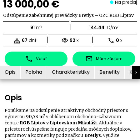
13 000,00 €
Na predaj
Odstúpenie zabehnutej prevádzky Bretlys – OZC RGB Liptov
|
91
m²
144.44
€/m²
|
|
67
dní
92
x
0
x
Volať
Mám záujem
Opis
Poloha
Charakteristiky
Benefity
Kon
Opis
Ponúkame na odstúpenie atraktívny obchodný priestor s
výmerou
90,73 m²
v obľúbenom obchodno-zábavnom
centre
RGB Liptov v Liptovskom Mikuláši.
Aktuálne v
priestoroch úspešne funguje predajňa módnych doplnkov,
parfumov a kozmetiky pod značkou
Bretlys
. Využite