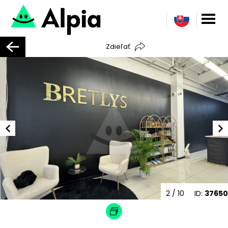
Zdieľať
2
/ 10
ID:
37650