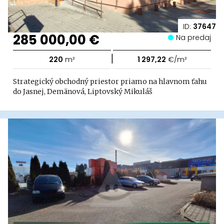
ID:
37647
285 000,00 €
Na predaj
|
220
m²
1 297,22
€/m²
Strategický obchodný priestor priamo na hlavnom ťahu
do Jasnej, Demänová, Liptovský Mikuláš