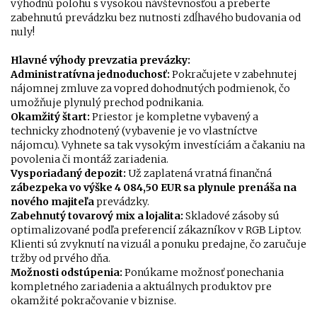
výhodnú polohu s vysokou návštevnosťou a preberte
zabehnutú prevádzku bez nutnosti zdĺhavého budovania od
nuly!
Hlavné výhody prevzatia prevázky:
Administratívna jednoduchosť:
Pokračujete v zabehnutej
nájomnej zmluve za vopred dohodnutých podmienok, čo
umožňuje plynulý prechod podnikania.
Okamžitý štart:
Priestor je kompletne vybavený a
technicky zhodnotený (vybavenie je vo vlastníctve
nájomcu). Vyhnete sa tak vysokým investíciám a čakaniu na
povolenia či montáž zariadenia.
Vysporiadaný depozit:
Už zaplatená vratná finančná
zábezpeka vo výške 4 084,50 EUR sa plynule prenáša na
nového majiteľa
prevádzky.
Zabehnutý tovarový mix a lojalita:
Skladové zásoby sú
optimalizované podľa preferencií zákazníkov v RGB Liptov.
Klienti sú zvyknutí na vizuál a ponuku predajne, čo zaručuje
tržby od prvého dňa.
Možnosti odstúpenia:
Ponúkame možnosť ponechania
kompletného zariadenia a aktuálnych produktov pre
okamžité pokračovanie v biznise.