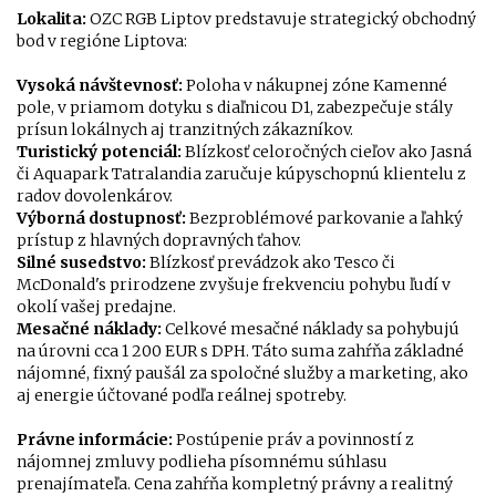
Lokalita:
OZC RGB Liptov predstavuje strategický obchodný
bod v regióne Liptova:
Vysoká návštevnosť:
Poloha v nákupnej zóne Kamenné
pole, v priamom dotyku s diaľnicou D1, zabezpečuje stály
prísun lokálnych aj tranzitných zákazníkov.
Turistický potenciál:
Blízkosť celoročných cieľov ako Jasná
či Aquapark Tatralandia zaručuje kúpyschopnú klientelu z
radov dovolenkárov.
Výborná dostupnosť:
Bezproblémové parkovanie a ľahký
prístup z hlavných dopravných ťahov.
Silné susedstvo:
Blízkosť prevádzok ako Tesco či
McDonald's prirodzene zvyšuje frekvenciu pohybu ľudí v
okolí vašej predajne.
Mesačné náklady:
Celkové mesačné náklady sa pohybujú
na úrovni cca 1 200 EUR s DPH. Táto suma zahŕňa základné
nájomné, fixný paušál za spoločné služby a marketing, ako
aj energie účtované podľa reálnej spotreby.
Právne informácie:
Postúpenie práv a povinností z
nájomnej zmluvy podlieha písomnému súhlasu
prenajímateľa. Cena zahŕňa kompletný právny a realitný