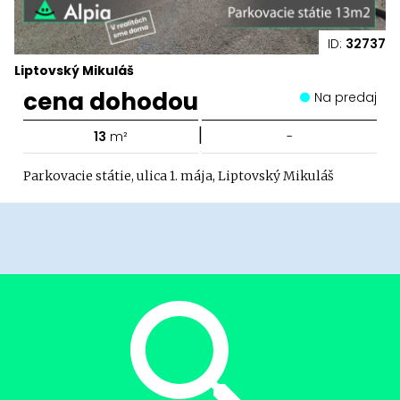
ID:
32737
Liptovský Mikuláš
cena dohodou
Na predaj
|
13
m²
-
Parkovacie státie, ulica 1. mája, Liptovský Mikuláš