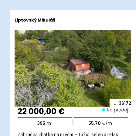
Liptovský Mikuláš
ID:
36172
22 000,00 €
Na predaj
|
395
m²
55,70
€/m²
Záhradná chatka na predaj – ticho, zeleň a relax