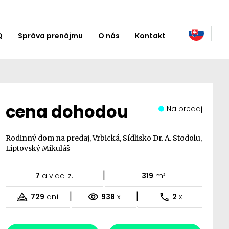
Q
Správa prenájmu
O nás
Kontakt
cena dohodou
Na predaj
Rodinný dom na predaj, Vrbická, Sídlisko Dr. A. Stodolu,
Liptovský Mikuláš
|
7
a viac iz.
319
m²
|
|
729
dní
938
x
2
x