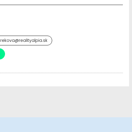
mrekova@realityalpia.sk
a