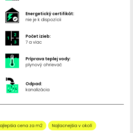
Energetický certifikát:
nie je k dispozícii
Počet izieb:
7 a viac
Príprava teplej vody:
plynový ohrievač
Odpad:
kanalizácia
ajlepšia cena za m2
Najlacnejšia v okolí