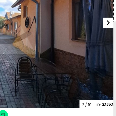
2
/ 19
ID:
33723