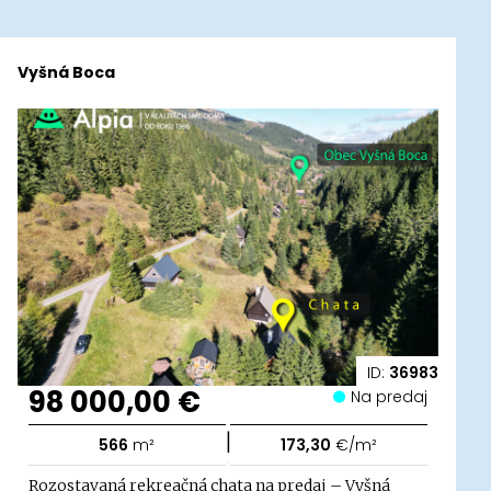
Vyšná Boca
ID:
36983
98 000,00 €
Na predaj
|
566
m²
173,30
€/m²
Rozostavaná rekreačná chata na predaj – Vyšná