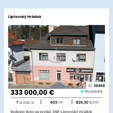
Liptovský Hrádok
ID:
36968
333 000,00 €
Na predaj
|
|
7
a viac iz.
403
m²
826,30
€/m²
Rodinný dom na predaj, SNP, Liptovský Hrádok