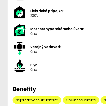
Elektrická prípojka:
230V
Možnosť hypotekárneho úveru:
áno
Verejný vodovod:
áno
Plyn:
áno
Benefity
Najpredávanejšia lokalita
Obľúbená lokalita
N