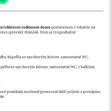
om tehlovom rodinnom dome
postavenom v lokalite na
mesta Liptovský Mikuláš. Dom je trojpodlažný
chodba, kúpeľňa so sprchovým kútom, samostatné WC,
 kúpeľňa so sprchovým kútom, samostatné WC, 2 balkóny,
.
ktoré ponúkajú možnosť generovať ďalší príjem z prenájmu.
de.