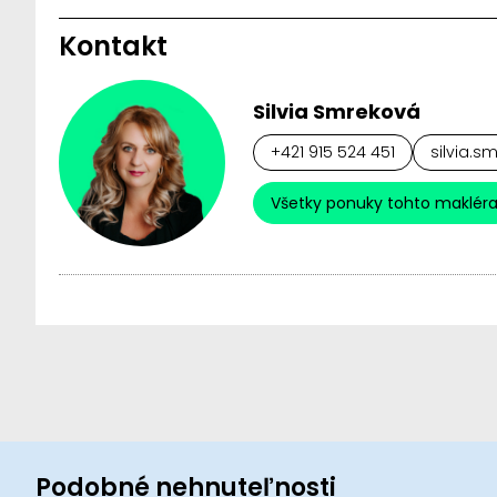
Kontakt
Silvia Smreková
+421 915 524 451
silvia.s
Všetky ponuky tohto maklér
Podobné nehnuteľnosti