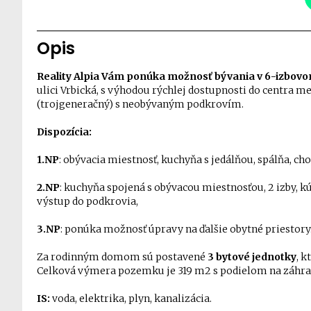
Opis
Reality Alpia Vám
ponúka možnosť bývania v 6-izbov
ulici Vrbická, s výhodou rýchlej dostupnosti do centra 
(trojgeneračný) s neobývaným podkrovím.
Dispozícia:
1.NP
: obývacia miestnosť, kuchyňa s jedálňou, spálňa, 
2.NP
: kuchyňa spojená s obývacou miestnosťou, 2 izby,
výstup do podkrovia,
3.NP
: ponúka možnosť úpravy na ďalšie obytné priestory
Za rodinným domom sú postavené
3 bytové jednotky
, 
Celková výmera pozemku je 319 m2 s podielom na záhra
IS:
voda, elektrika, plyn, kanalizácia.