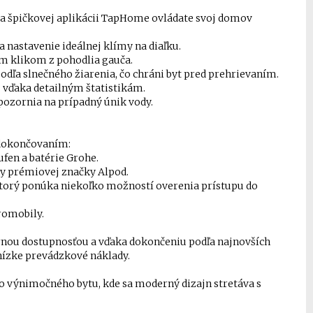
aka špičkovej aplikácii TapHome ovládate svoj domov
a nastavenie ideálnej klímy na diaľku.
ým klikom z pohodlia gauča.
dľa slnečného žiarenia, čo chráni byt pred prehrievaním.
 vďaka detailným štatistikám.
pozornia na prípadný únik vody.
s dokončovaním:
ufen a batérie Grohe.
hy prémiovej značky Alpod.
ktorý ponúka niekoľko možností overenia prístupu do
romobily.
rnou dostupnosťou a vďaka dokončeniu podľa najnovších
ízke prevádzkové náklady.
to výnimočného bytu, kde sa moderný dizajn stretáva s