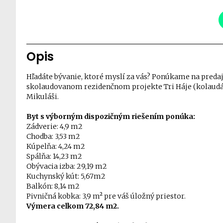
Opis
Hľadáte bývanie, ktoré myslí za vás? Ponúkame na predaj
skolaudovanom rezidenčnom projekte Tri Háje (kolaudác
Mikuláši.
Byt s výborným dispozičným riešením ponúka:
Zádverie: 4,9 m2
Chodba: 3,53 m2
Kúpelňa: 4,24 m2
Spálňa: 14,23 m2
Obývacia izba: 29,19 m2
Kuchynský kút: 5,67m2
Balkón: 8,14 m2
Pivničná kobka: 3,9 m² pre váš úložný priestor.
Výmera celkom 72,84 m2.