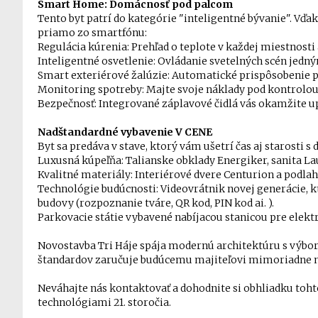
Smart Home: Domácnosť pod palcom
Tento byt patrí do kategórie "inteligentné bývanie". Vď
priamo zo smartfónu:
Regulácia kúrenia: Prehľad o teplote v každej miestnosti 
Inteligentné osvetlenie: Ovládanie svetelných scén jedn
Smart exteriérové žalúzie: Automatické prispôsobenie po
Monitoring spotreby: Majte svoje náklady pod kontrolou
Bezpečnosť: Integrované záplavové čidlá vás okamžite u
Nadštandardné vybavenie V CENE
Byt sa predáva v stave, ktorý vám ušetrí čas aj starosti 
Luxusná kúpeľňa: Talianske obklady Energiker, sanita La
Kvalitné materiály: Interiérové dvere Centurion a podla
Technológie budúcnosti: Videovrátnik novej generácie, 
budovy (rozpoznanie tváre, QR kod, PIN kod ai. ).
Parkovacie státie vybavené nabíjacou stanicou pre elekt
Novostavba Tri Háje spája modernú architektúru s výbo
štandardov zaručuje budúcemu majiteľovi mimoriadne n
Neváhajte nás kontaktovať a dohodnite si obhliadku toh
technológiami 21. storočia.