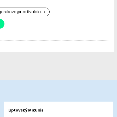
orekova@realityalpia.sk
a
Liptovský Mikuláš