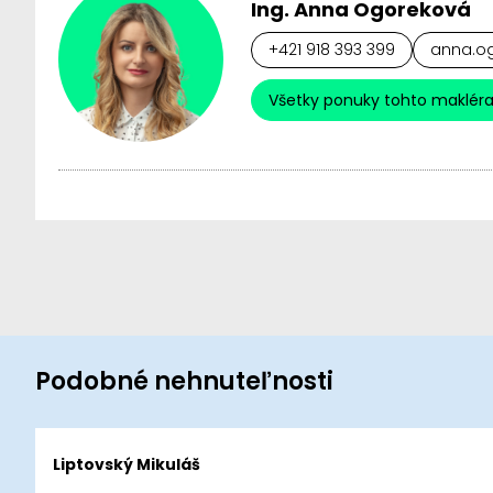
Ing. Anna Ogoreková
+421 918 393 399
anna.og
Všetky ponuky tohto maklér
Podobné nehnuteľnosti
Liptovský Mikuláš