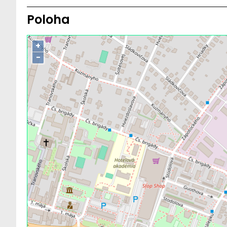
Poloha
+
−