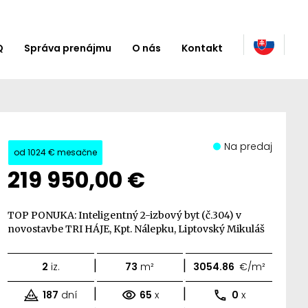
Q
Správa prenájmu
O nás
Kontakt
Na predaj
od
1024 €
mesačne
219 950,00 €
TOP PONUKA: Inteligentný 2-izbový byt (č.304) v
novostavbe TRI HÁJE, Kpt. Nálepku, Liptovský Mikuláš
|
|
2
iz.
73
m²
3054.86
€/m²
|
|
187
dní
65
x
0
x