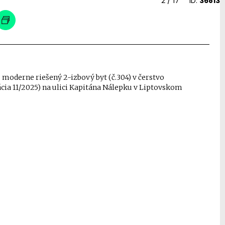
2
/ 17
ID:
36813
 moderne riešený 2-izbový byt (č.304) v čerstvo
ia 11/2025) na ulici Kapitána Nálepku v Liptovskom