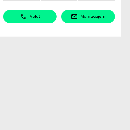
Volať
Mám záujem