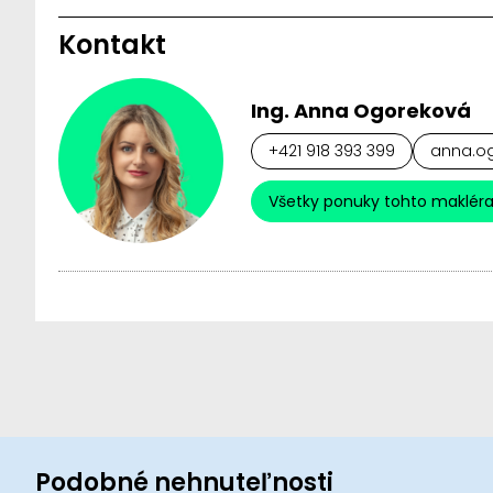
Kontakt
Ing. Anna Ogoreková
+421 918 393 399
anna.og
Všetky ponuky tohto maklér
Podobné nehnuteľnosti