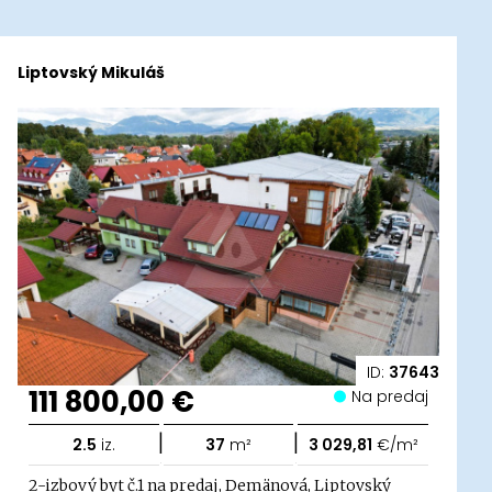
Liptovský Mikuláš
ID:
37643
111 800,00 €
Na predaj
|
|
2.5
iz.
37
m²
3 029,81
€/m²
2-izbový byt č.1 na predaj, Demänová, Liptovský