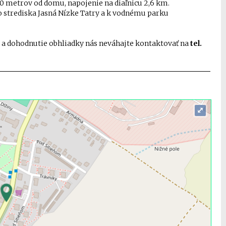
0 metrov od domu, napojenie na diaľnicu 2,6 km.
 strediska Jasná Nízke Tatry a k vodnému parku
í a dohodnutie obhliadky nás neváhajte kontaktovať na
tel.
⤢