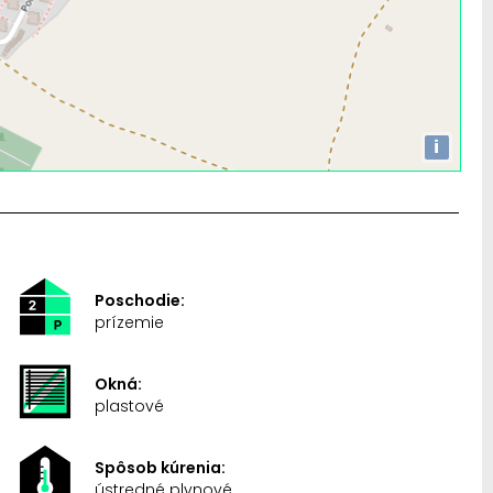
i
Poschodie:
prízemie
Okná:
plastové
Spôsob kúrenia:
ústredné plynové