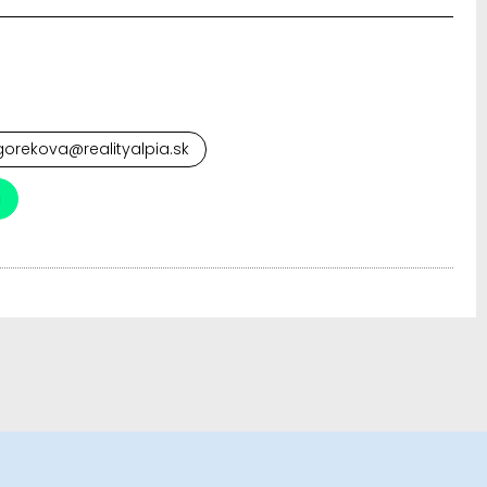
orekova@realityalpia.sk
a