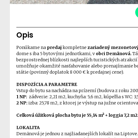
Opis
Ponúkame na
predaj
kompletne
zariadený mezonetový 
dome s iba 5 bytovými jednotkami, v
obci Demänová.
Tá
bezprostrednej blízkosti najlepších turistických atrakci
umožňuje okamžité nasťahovanie alebo prenajímanie bez 
státie (povinný doplatok 8 000 € k predajnej cene).
DISPOZÍCIA A PARAMETRE
Vstup do bytu sa nachádza na prízemí (budova z roku 20
1 NP:
zádverie: 2,21 m2, kuchyňa: 5,6 m2, kúpeľňa s WC: 3
2 NP:
izba: 25,78 m2, z ktorej je výstup na južne oriento
Celková úžitková plocha bytu je 55,14 m² + loggia 7,2 m2
LOKALITA
Demänová je jednou z najžiadanejších lokalít na Liptove