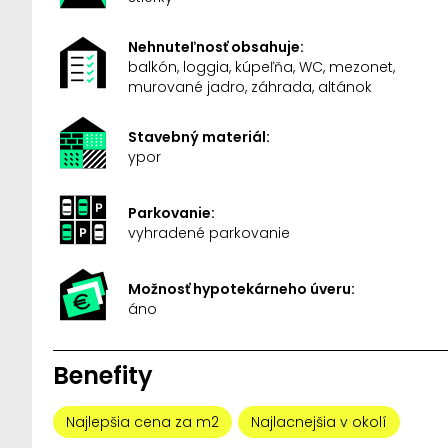
Nehnuteľnosť obsahuje:
balkón, loggia, kúpeľňa, WC, mezonet,
murované jadro, záhrada, altánok
Stavebný materiál:
ypor
Parkovanie:
vyhradené parkovanie
Možnosť hypotekárneho úveru:
áno
Benefity
Najlepšia cena za m2
Najlacnejšia v okolí