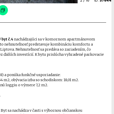
2
/ 16
ID:
37644
byt č.4
nachádzajúci sa v komornom apartmánovom
to nehnuteľnosť predstavuje kombináciu komfortu a
í Liptova. Nehnuteľnosť sa predáva so zariadením, čo
ďalších investícií. K bytu prislúcha vyhradené parkovacie
08) a ponúka funkčné usporiadanie:
,54 m2, obývacia izba so schodiskom: 18,01 m2.
vanú loggiu o výmere 7,2 m2.
.
. Byt sa nachádza v časti s výbornou občianskou