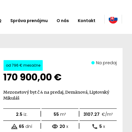
Q
Správa prenájmu
O nás
Kontakt
Na predaj
od
796 €
mesačne
170 900,00 €
Mezonetový byt č.4 na predaj, Demänová, Liptovský
Mikuláš
|
|
2.5
iz.
55
m²
3107.27
€/m²
|
|
65
dní
20
x
5
x