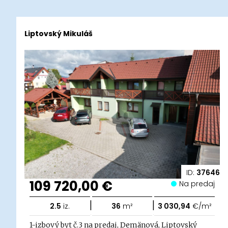
Liptovský Mikuláš
ID:
37646
109 720,00 €
Na predaj
|
|
2.5
iz.
36
m²
3 030,94
€/m²
1-izbový byt č.3 na predaj, Demänová, Liptovský