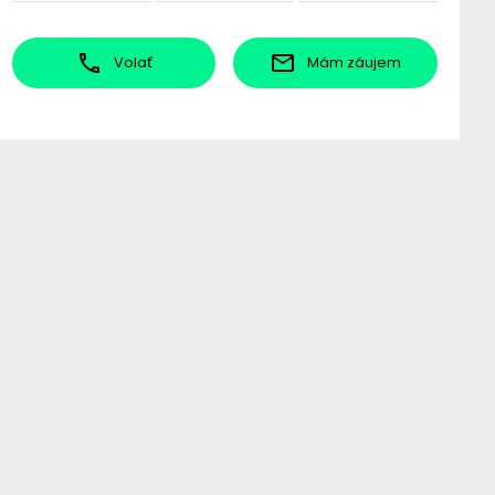
Volať
Mám záujem