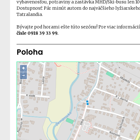
vybavenosťou, potraviny a zastávka MHD/Ski-busu len 10
Dostupnosť: Pár minút autom do najväčšieho lyžiarskeho
Tatralandia.
Bývajte pod horami ešte túto sezónu! Pre viac informáci
čísle 0918 39 33 99.
Poloha
+
−