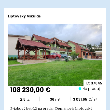
Liptovský Mikuláš
ID:
37645
108 230,00 €
Na predaj
|
|
2.5
iz.
36
m²
3 031,65
€/m²
2-izbový byt č.2 na predaj, Demänová, Liptovský