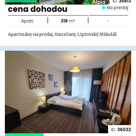
ID:
35813
cena dohodou
Na predaj
|
|
Apart.
318
m²
-
Apartmány na predaj, Smrečany, Liptovský Mikuláš
ID:
36032