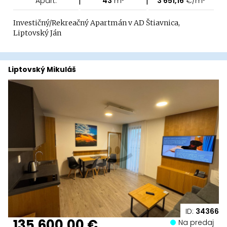
Apart.
43
m²
3 651,16
€/m²
Investičný/Rekreačný Apartmán v AD Štiavnica,
Liptovský Ján
Liptovský Mikuláš
ID:
34366
135 600,00 €
Na predaj