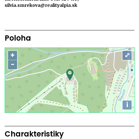
silvia.smrekova@realityalpia.sk
Poloha
+
⤢
−
i
Charakteristiky