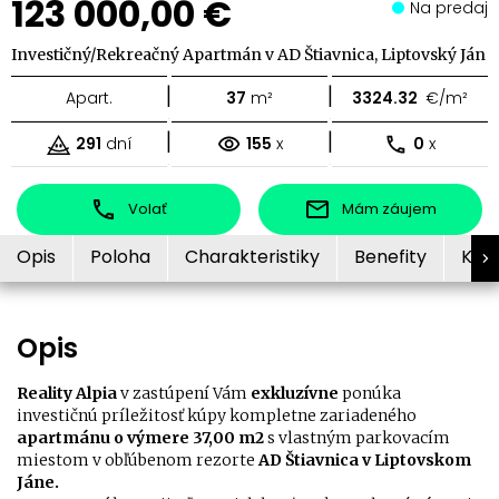
123 000,00 €
Na predaj
Investičný/Rekreačný Apartmán v AD Štiavnica, Liptovský Ján
|
|
Apart.
37
m²
3324.32
€/m²
|
|
291
dní
155
x
0
x
Volať
Mám záujem
Opis
Poloha
Charakteristiky
Benefity
Kon
Opis
Reality Alpia
v zastúpení Vám
exkluzívne
ponúka
investičnú príležitosť kúpy kompletne zariadeného
apartmánu o výmere 37,00 m2
s vlastným parkovacím
miestom v obľúbenom rezorte
AD Štiavnica v Liptovskom
Jáne.