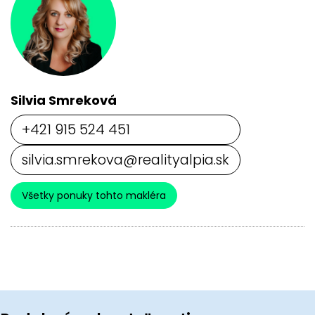
Silvia Smreková
+421 915 524 451
silvia.smrekova@realityalpia.sk
Všetky ponuky tohto makléra