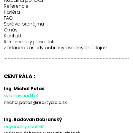
Aktuálna ponuka
Referencie
Kariéra
FAQ
Správa prenájmu
O nás
Kontakt
Reklamačný poriadok
Základné zásady ochrany osobných údajov
CENTRÁLA :
Ing. Michal Potaš
výkonný riaditeľ
michal.potas@realityalpia.sk
Ing. Radovan Dobranský
regionálny riaditeľ