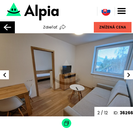
Zdieľať
ZNÍŽENÁ CENA
2
/ 12
ID:
36266