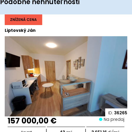
Podobné nehnuteľnosti
ZNÍŽENÁ CENA
Liptovský Ján
ID:
36265
157 000,00 €
Na predaj
|
|