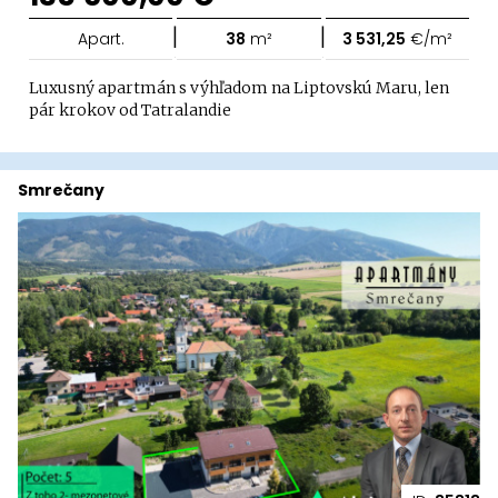
|
|
Apart.
38
m²
3 531,25
€/m²
Luxusný apartmán s výhľadom na Liptovskú Maru, len
pár krokov od Tatralandie
Smrečany