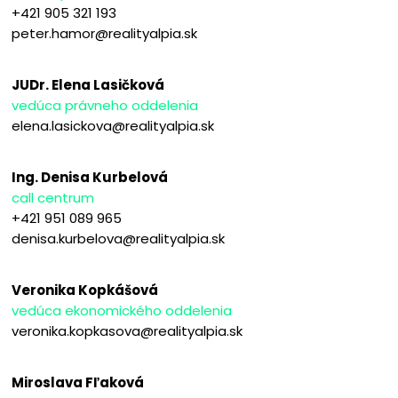
+421 905 321 193
peter.hamor@realityalpia.sk
JUDr. Elena Lasičková
vedúca právneho oddelenia
elena.lasickova@realityalpia.sk
Ing. Denisa Kurbelová
call centrum
+421 951 089 965
denisa.kurbelova@realityalpia.sk
Veronika Kopkášová
vedúca ekonomického oddelenia
veronika.kopkasova@realityalpia.sk
Miroslava Fľaková