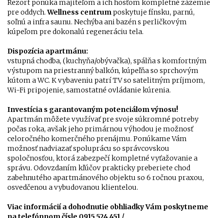
Rezort ponúka majiteľom a ich hosťom kompletné zázemie
pre oddych.
Wellness centrum
poskytuje fínsku, parnú,
soľnú a infra saunu. Nechýba ani bazén s perličkovým
kúpeľom pre dokonalú regeneráciu tela.
Dispozícia apartmánu:
vstupná chodba, (kuchyňa/obývačka), spálňa s komfortným
výstupom na priestranný balkón, kúpeľňa so sprchovým
kútom a WC. K vybaveniu patrí TV so satelitným príjmom,
Wi-Fi pripojenie, samostatné ovládanie kúrenia.
Investícia s garantovaným potenciálom výnosu!
Apartmán môžete využívať pre svoje súkromné potreby
počas roka, avšak jeho primárnou výhodou je možnosť
celoročného komerčného prenájmu. Ponúkame Vám
možnosť nadviazať spoluprácu so správcovskou
spoločnosťou, ktorá zabezpečí kompletné vyťažovanie a
správu. Odovzdaním kľúčov prakticky preberiete chod
zabehnutého apartmánového objektu so 6 ročnou praxou,
osvedčenou a vybudovanou klientelou.
Viac informácií a dohodnutie obhliadky Vám poskytneme
na telefónnom čísle 0915 524 451 /