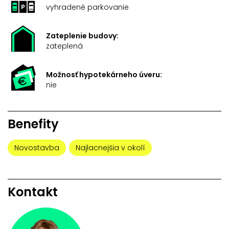
vyhradené parkovanie
Zateplenie budovy:
zateplená
Možnosť hypotekárneho úveru:
nie
Benefity
Novostavba
Najlacnejšia v okolí
Kontakt