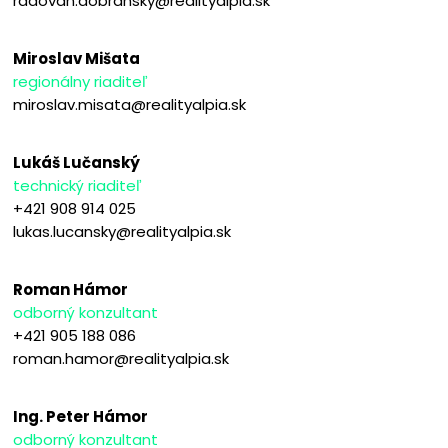
radovan.dobransky@realityalpia.sk
Miroslav Mišata
regionálny riaditeľ
miroslav.misata@realityalpia.sk
Lukáš Lučanský
technický riaditeľ
+421 908 914 025
lukas.lucansky@realityalpia.sk
Roman Hámor
odborný konzultant
+421 905 188 086
roman.hamor@realityalpia.sk
Ing. Peter Hámor
odborný konzultant