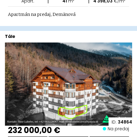
|
|
Apart.
41
m²
4 398,03
€/m²
Apartmán na predaj, Demänová
Tále
ID:
34864
232 000,00 €
Na predaj