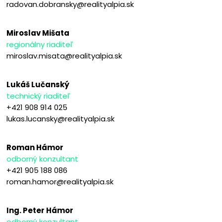
radovan.dobransky@realityalpia.sk
Miroslav Mišata
regionálny riaditeľ
miroslav.misata@realityalpia.sk
Lukáš Lučanský
technický riaditeľ
+421 908 914 025
lukas.lucansky@realityalpia.sk
Roman Hámor
odborný konzultant
+421 905 188 086
roman.hamor@realityalpia.sk
Ing. Peter Hámor
odborný konzultant