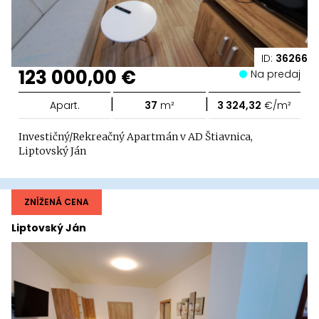
ID:
36266
123 000,00 €
Na predaj
|
|
Apart.
37
m²
3 324,32
€/m²
Investičný/Rekreačný Apartmán v AD Štiavnica,
Liptovský Ján
ZNÍŽENÁ CENA
Liptovský Ján