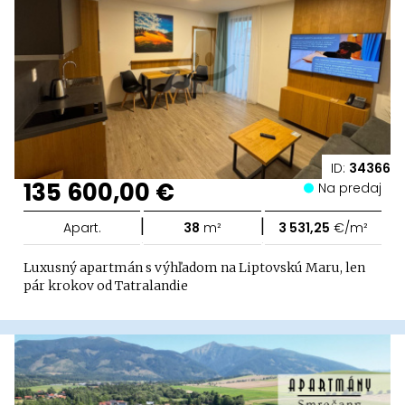
ID:
34366
135 600,00 €
Na predaj
|
|
Apart.
38
m²
3 531,25
€/m²
Luxusný apartmán s výhľadom na Liptovskú Maru, len
pár krokov od Tatralandie