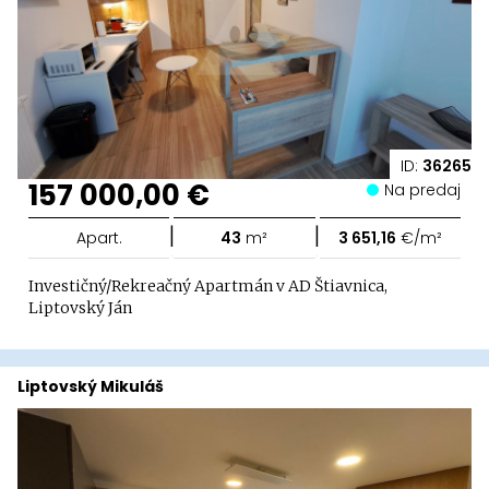
ID:
36265
157 000,00 €
Na predaj
|
|
Apart.
43
m²
3 651,16
€/m²
Investičný/Rekreačný Apartmán v AD Štiavnica,
Liptovský Ján
Liptovský Mikuláš