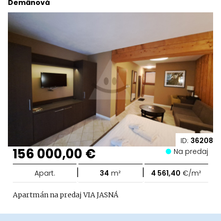
Demänová
ID:
36208
156 000,00 €
Na predaj
|
|
Apart.
34
m²
4 561,40
€/m²
Apartmán na predaj VIA JASNÁ