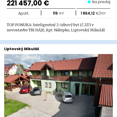
221 457,00 €
Na predaj
|
|
Apart.
119
m²
1 864,12
€/m²
TOP PONUKA: Inteligentný 2-izbový byt (č.217) v
novostavbe TRI HÁJE, Kpt. Nálepku, Liptovský Mikuláš
Liptovský Mikuláš