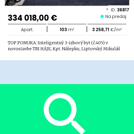
ID:
36817
334 018,00 €
Na predaj
|
|
Apart.
103
m²
3 258,71
€/m²
TOP PONUKA: Inteligentný 3-izbový byt (č.405) v
novostavbe TRI HÁJE, Kpt. Nálepku, Liptovský Mikuláš