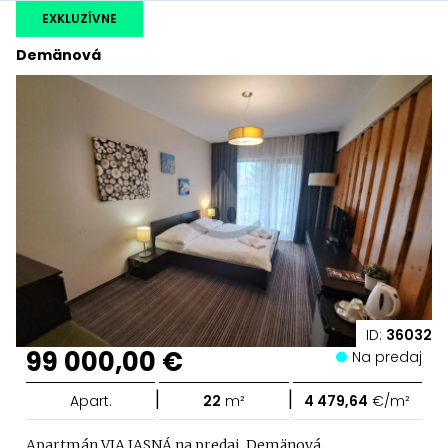
EXKLUZÍVNE
Demänová
ID:
36032
99 000,00 €
Na predaj
|
|
Apart.
22
m²
4 479,64
€/m²
Apartmán VIA JASNÁ na predaj, Demänová