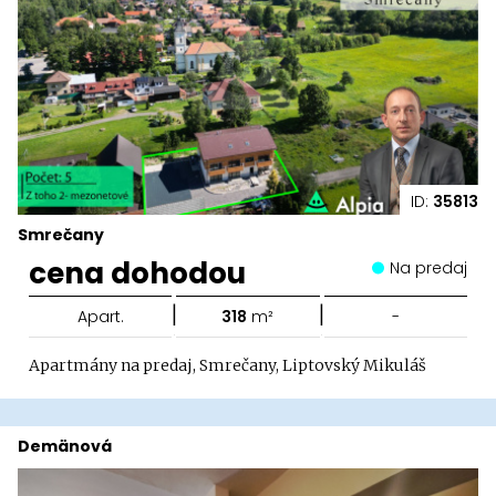
ID:
35813
Smrečany
cena dohodou
Na predaj
|
|
Apart.
318
m²
-
Apartmány na predaj, Smrečany, Liptovský Mikuláš
Demänová