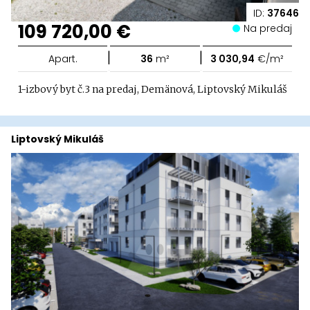
ID:
37646
109 720,00 €
Na predaj
|
|
Apart.
36
m²
3 030,94
€/m²
1-izbový byt č.3 na predaj, Demänová, Liptovský Mikuláš
Liptovský Mikuláš