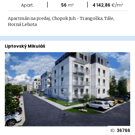
|
|
Apart.
56
m²
4 142,86
€/m²
Apartmán na predaj, Chopok Juh - Trangoška, Tále,
Horná Lehota
Liptovský Mikuláš
ID:
36766