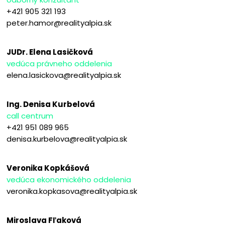
+421 905 321 193
peter.hamor@realityalpia.sk
JUDr. Elena Lasičková
vedúca právneho oddelenia
elena.lasickova@realityalpia.sk
Ing. Denisa Kurbelová
call centrum
+421 951 089 965
denisa.kurbelova@realityalpia.sk
Veronika Kopkášová
vedúca ekonomického oddelenia
veronika.kopkasova@realityalpia.sk
Miroslava Fľaková