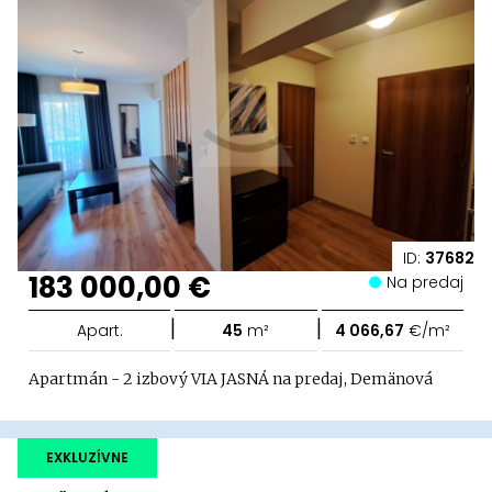
ID:
37682
183 000,00 €
Na predaj
|
|
Apart.
45
m²
4 066,67
€/m²
Apartmán - 2 izbový VIA JASNÁ na predaj, Demänová
EXKLUZÍVNE