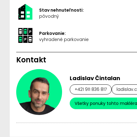
Stav nehnuteľnosti:
pôvodný
Parkovanie:
vyhradené parkovanie
Kontakt
Ladislav Čintalan
+421 911 836 817
ladislav.
Všetky ponuky tohto maklér