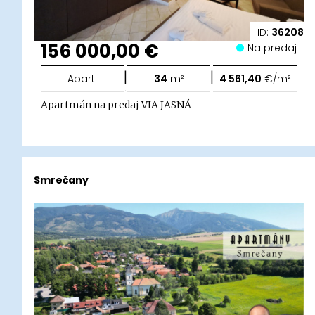
ID:
36208
156 000,00 €
Na predaj
|
|
Apart.
34
m²
4 561,40
€/m²
Apartmán na predaj VIA JASNÁ
Smrečany