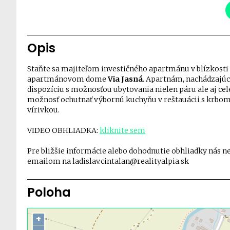
Opis
Staňte sa majiteľom investičného apartmánu v blízkosti 
apartmánovom dome
Via Jasná
. Apartnám, nachádzajúc
dispozíciu s možnosťou ubytovania nielen páru ale aj c
možnosť ochutnať výbornú kuchyňu v reštauácii s krbom,
vírivkou.
VIDEO OBHLIADKA:
kliknite sem
Pre bližšie informácie alebo dohodnutie obhliadky nás ne
emailom na ladislav.cintalan@realityalpia.sk
Poloha
+