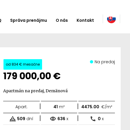
Q
Správa prenájmu
O nás
Kontakt
Na predaj
od
834 €
mesačne
179 000,00 €
Apartmán na predaj, Demänová
|
|
Apart.
41
m²
4475.00
€/m²
|
|
509
dní
636
x
0
x