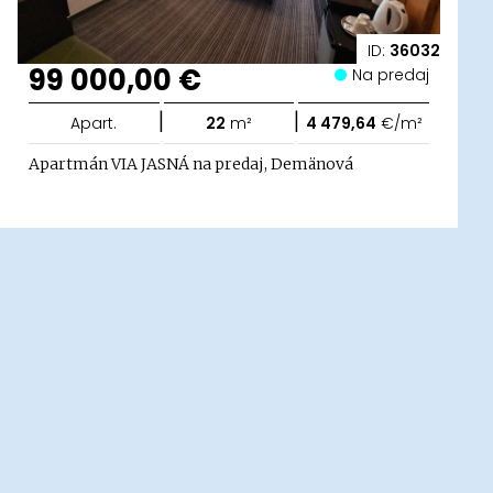
ID:
36032
99 000,00 €
Na predaj
|
|
Apart.
22
m²
4 479,64
€/m²
Apartmán VIA JASNÁ na predaj, Demänová