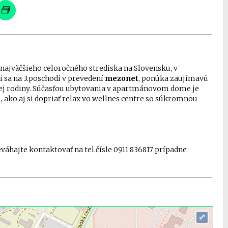
najväčšieho celoročného strediska na Slovensku, v
i sa na 3.poschodí v prevedení
mezonet
, ponúka zaujímavú
elej rodiny. Súčasťou ubytovania v apartmánovom dome je
 ako aj si dopriať relax vo wellnes centre so súkromnou
váhajte kontaktovať na tel.čísle 0911 836817 prípadne
⤢