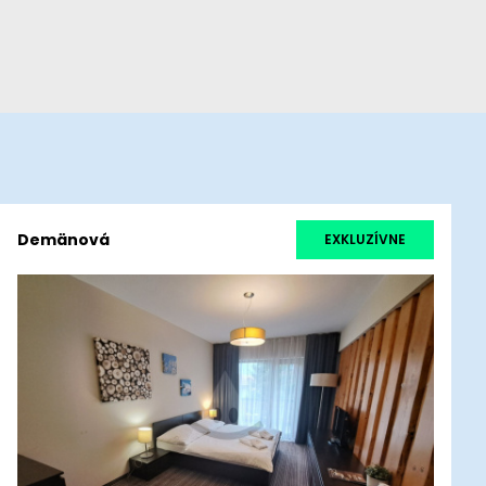
Demänová
EXKLUZÍVNE