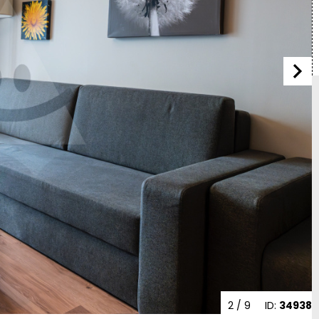
2
/ 9
ID:
34938