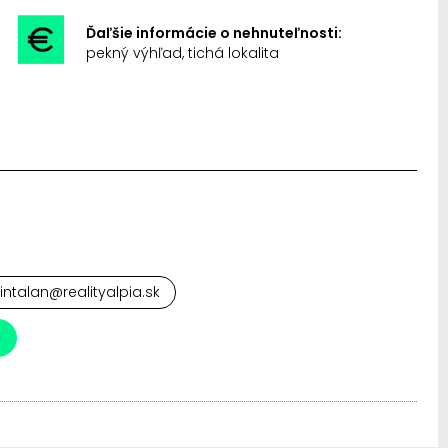
Ďaľšie informácie o nehnuteľnosti:
pekný výhľad, tichá lokalita
cintalan@realityalpia.sk
a