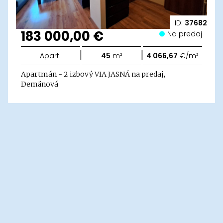
ID:
37682
183 000,00 €
Na predaj
|
|
Apart.
45
m²
4 066,67
€/m²
Apartmán - 2 izbový VIA JASNÁ na predaj,
Demänová