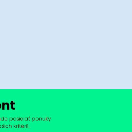
ent
bude posielať ponuky
ch kritérií.