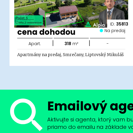
ID:
35813
cena dohodou
Na predaj
|
|
Apart.
318
m²
-
Apartmány na predaj, Smrečany, Liptovský Mikuláš
Emailový ag
Aktivujte si agenta, ktorý vam 
priamo do emailu na základe vaši