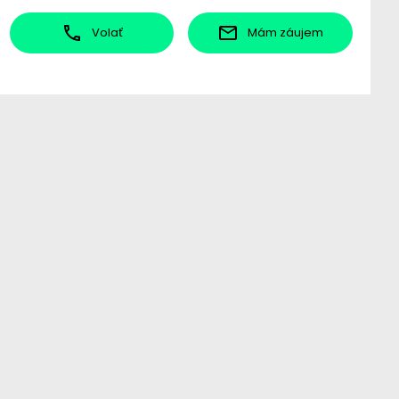
Volať
Mám záujem