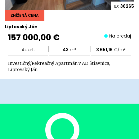
ID:
36265
ZNÍŽENÁ CENA
Liptovský Ján
157 000,00 €
Na predaj
|
|
Apart.
43
m²
3 651,16
€/m²
Investičný/Rekreačný Apartmán v AD Štiavnica,
Liptovský Ján