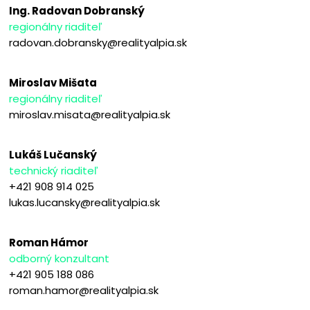
Ing. Radovan Dobranský
regionálny riaditeľ
radovan.dobransky@realityalpia.sk
Miroslav Mišata
regionálny riaditeľ
miroslav.misata@realityalpia.sk
Lukáš Lučanský
technický riaditeľ
+421 908 914 025
lukas.lucansky@realityalpia.sk
Roman Hámor
odborný konzultant
+421 905 188 086
roman.hamor@realityalpia.sk