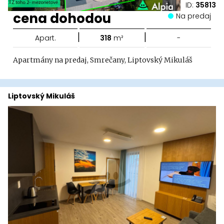
ID:
35813
cena dohodou
Na predaj
|
|
Apart.
318
m²
-
Apartmány na predaj, Smrečany, Liptovský Mikuláš
Liptovský Mikuláš