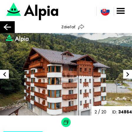
Zdieľať
2
/ 20
ID:
34864