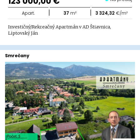
123 000,00 €
|
|
Apart.
37
m²
3 324,32
€/m²
Investičný/Rekreačný Apartmán v AD Štiavnica,
Liptovský Ján
Smrečany