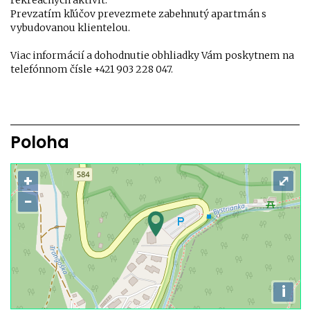
rekreačných aktivít.
Prevzatím kľúčov prevezmete zabehnutý apartmán s
vybudovanou klientelou.
Viac informácií a dohodnutie obhliadky Vám poskytnem na
telefónnom čísle +421 903 228 047.
Poloha
+
⤢
−
i