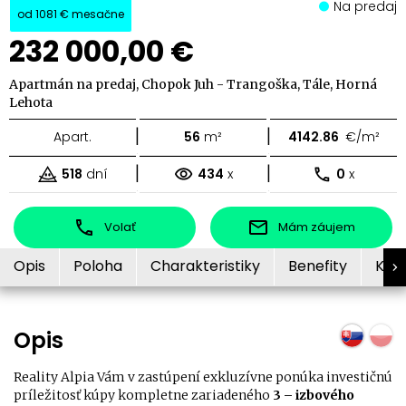
Na predaj
od
1081 €
mesačne
232 000,00 €
Apartmán na predaj, Chopok Juh - Trangoška, Tále, Horná
Lehota
|
|
Apart.
56
m²
4142.86
€/m²
|
|
518
dní
434
x
0
x
Volať
Mám záujem
Opis
Poloha
Charakteristiky
Benefity
Kon
Opis
Reality Alpia Vám v zastúpení exkluzívne ponúka investičnú
príležitosť kúpy kompletne zariadeného
3 – izbového