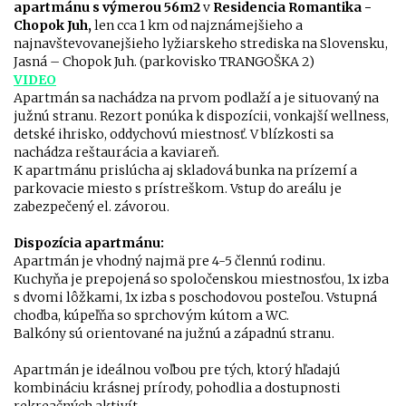
apartmánu s výmerou 56m2
v
Residencia Romantika -
Chopok Juh,
len cca 1 km od najznámejšieho a
najnavštevovanejšieho lyžiarskeho strediska na Slovensku,
Jasná – Chopok Juh. (parkovisko TRANGOŠKA 2)
VIDEO
Apartmán sa nachádza na prvom podlaží a je situovaný na
južnú stranu. Rezort ponúka k dispozícii, vonkajší wellness,
detské ihrisko, oddychovú miestnosť. V blízkosti sa
nachádza reštaurácia a kaviareň.
K apartmánu prislúcha aj skladová bunka na prízemí a
parkovacie miesto s prístreškom. Vstup do areálu je
zabezpečený el. závorou.
Dispozícia apartmánu:
Apartmán je vhodný najmä pre 4-5 člennú rodinu.
Kuchyňa je prepojená so spoločenskou miestnosťou, 1x izba
s dvomi lôžkami, 1x izba s poschodovou posteľou. Vstupná
chodba, kúpeľňa so sprchovým kútom a WC.
Balkóny sú orientované na južnú a západnú stranu.
Apartmán je ideálnou voľbou pre tých, ktorý hľadajú
kombináciu krásnej prírody, pohodlia a dostupnosti