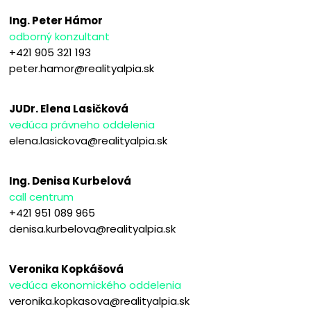
Ing. Peter Hámor
odborný konzultant
+421 905 321 193
peter.hamor@realityalpia.sk
JUDr. Elena Lasičková
vedúca právneho oddelenia
elena.lasickova@realityalpia.sk
Ing. Denisa Kurbelová
call centrum
+421 951 089 965
denisa.kurbelova@realityalpia.sk
Veronika Kopkášová
vedúca ekonomického oddelenia
veronika.kopkasova@realityalpia.sk