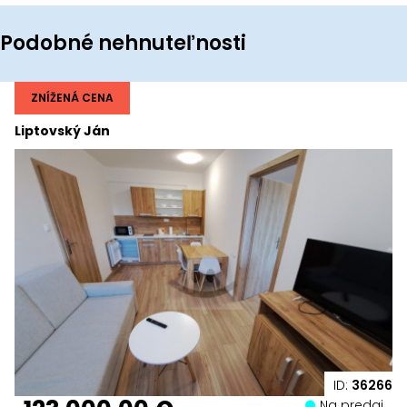
Podobné nehnuteľnosti
ZNÍŽENÁ CENA
Liptovský Ján
ID:
36266
Na predaj