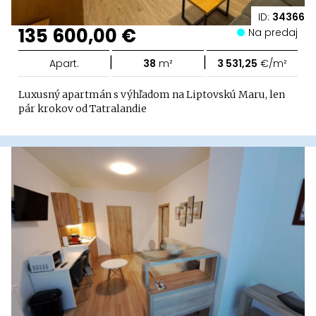
ID:
34366
135 600,00 €
Na predaj
|
|
Apart.
38
m²
3 531,25
€/m²
Luxusný apartmán s výhľadom na Liptovskú Maru, len
pár krokov od Tatralandie