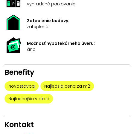
vyhradené parkovanie
Zateplenie budovy:
zateplená
Možnosť hypotekárneho úveru:
áno
Benefity
Novostavba
Najlepšia cena za m2
Najlacnejšia v okolí
Kontakt