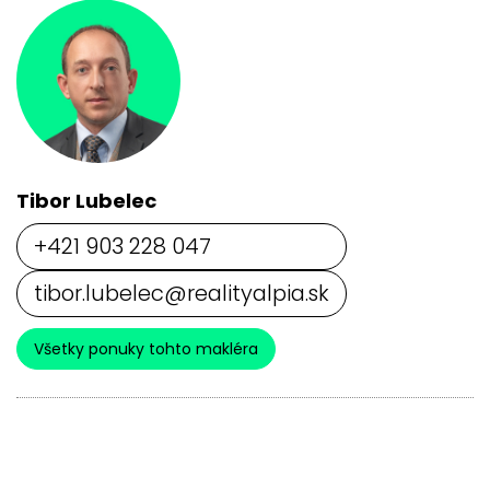
Tibor Lubelec
+421 903 228 047
tibor.lubelec@realityalpia.sk
Všetky ponuky tohto makléra