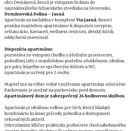
obci Demänová, ktorá je vstupnou bránou do
najznámejšieho lyžiarskeho strediska na Slovensku,
Demänovská Dolina – Jasná
.
Apartmán sa nachádza v komplexe
Via Jasná.
Rezort
ponúka majiteľom apartmánov k dispozícii recepciu,
reštauráciu, kaviareň, wellness centrum, detský kútik,
oddychovú miestnosť.
Dispozícia apartmánu:
pozostáva zo vstupnej chodby s úložným priestorom,
pohodlnej izby s manželskou posteľou a balkónom, ideálna
pre páry, kúpeľne so sprchovým kútom a WC.
Apartmán je určený pre 2 osoby.
Majiteľ má na výber voľné využívanie apartmánu celoročne.
Parkovanie je možné na parkovisku pred domom.
Apartmánový dom je zabezpečený 24 hodinovou službou.
Apartmán je ideálnou voľbou pre tých, ktorý hľadajú
kombináciu krásnej prírody, pohodlia a dostupnosti
rekreačných aktivít.
Odovzdaním kľúčov prakticky preberiete chod zabehnutého