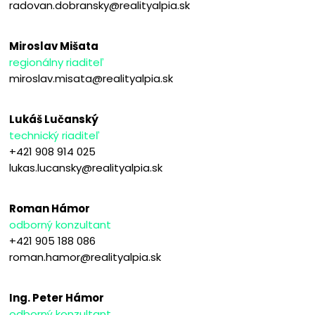
radovan.dobransky@realityalpia.sk
Miroslav Mišata
regionálny riaditeľ
miroslav.misata@realityalpia.sk
Lukáš Lučanský
technický riaditeľ
+421 908 914 025
lukas.lucansky@realityalpia.sk
Roman Hámor
odborný konzultant
+421 905 188 086
roman.hamor@realityalpia.sk
Ing. Peter Hámor
odborný konzultant