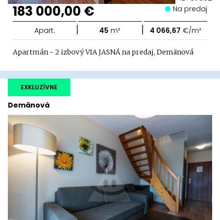
183 000,00 €
Na predaj
|
|
Apart.
45
m²
4 066,67
€/m²
Apartmán - 2 izbový VIA JASNÁ na predaj, Demänová
EXKLUZÍVNE
Demänová