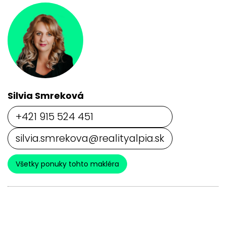
Silvia Smreková
+421 915 524 451
silvia.smrekova@realityalpia.sk
Všetky ponuky tohto makléra