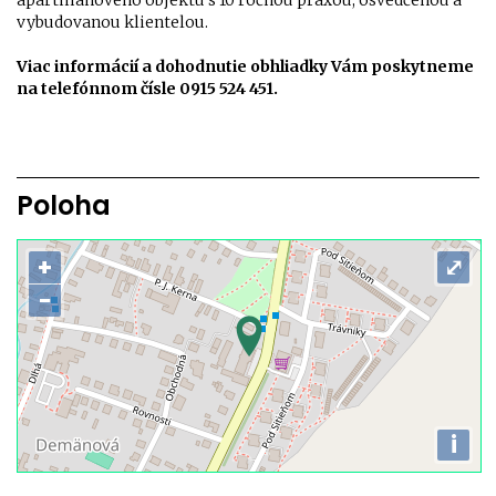
apartmánového objektu s 10 ročnou praxou, osvedčenou a
vybudovanou klientelou.
Viac informácií a dohodnutie obhliadky Vám poskytneme
na telefónnom čísle 0915 524 451.
Poloha
+
⤢
−
i