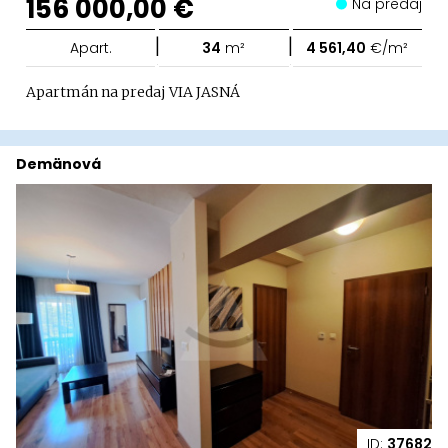
156 000,00 €
Na predaj
|
|
Apart.
34
m²
4 561,40
€/m²
Apartmán na predaj VIA JASNÁ
Demänová
ID:
37682