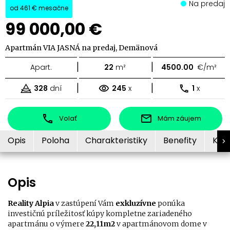
Na predaj
od
461 €
mesačne
99 000,00 €
Apartmán VIA JASNÁ na predaj, Demänová
|
|
Apart.
22
m²
4500.00
€/m²
|
|
328
dní
245
x
1
x
Volať
Mám záujem
Opis
Poloha
Charakteristiky
Benefity
Kon
Opis
Reality Alpia
v zastúpení Vám
exkluzívne
ponúka
investičnú príležitosť kúpy kompletne zariadeného
apartmánu o výmere
22,11m2
v apartmánovom dome v