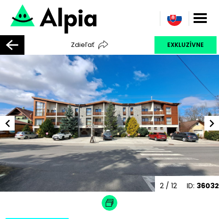
Zdieľať
EXKLUZÍVNE
2
/ 12
ID:
36032