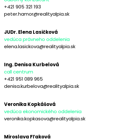
+421 905 321 193
peter.hamor@realityalpia.sk
JUDr. Elena Lasičková
vedúca právneho oddelenia
elena.lasickova@realityalpia.sk
Ing. Denisa Kurbelová
call centrum
+421 951 089 965
denisa.kurbelova@realityalpia.sk
Veronika Kopkášová
vedúca ekonomického oddelenia
veronika.kopkasova@realityalpia.sk
Miroslava Fľaková