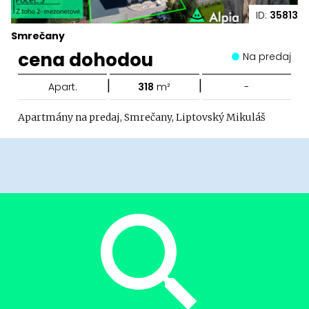
ID:
35813
Smrečany
cena dohodou
Na predaj
|
|
Apart.
318
m²
-
Apartmány na predaj, Smrečany, Liptovský Mikuláš