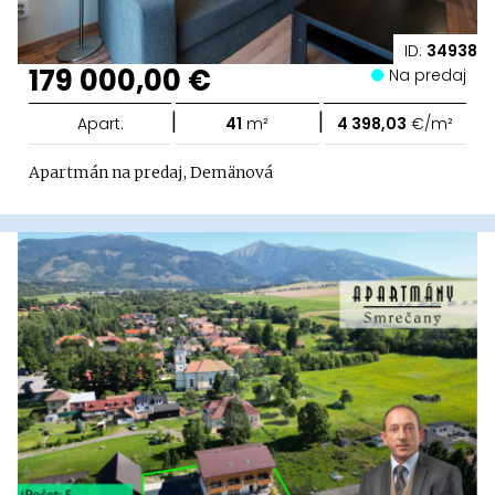
ID:
34938
179 000,00 €
Na predaj
|
|
Apart.
41
m²
4 398,03
€/m²
Apartmán na predaj, Demänová