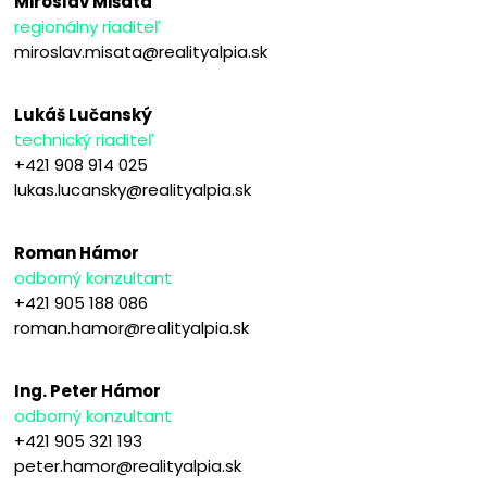
Miroslav Mišata
regionálny riaditeľ
miroslav.misata@realityalpia.sk
Lukáš Lučanský
technický riaditeľ
+421 908 914 025
lukas.lucansky@realityalpia.sk
Roman Hámor
odborný konzultant
+421 905 188 086
roman.hamor@realityalpia.sk
Ing. Peter Hámor
odborný konzultant
+421 905 321 193
peter.hamor@realityalpia.sk