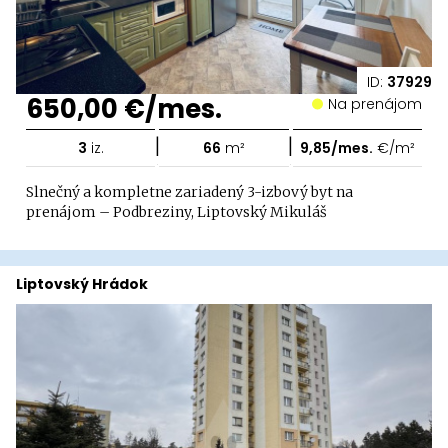
ID:
37929
650,00 €/mes.
Na prenájom
|
|
3
iz.
66
m²
9,85/mes.
€/m²
Slnečný a kompletne zariadený 3-izbový byt na
prenájom – Podbreziny, Liptovský Mikuláš
Liptovský Hrádok