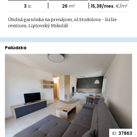
|
|
3
iz.
26
m²
15,38/mes.
€/m²
Útulná garsónka na prenájom, ul.Stodolova - širšie
centrum, Liptovský Mikuláš
Palúdzka
ID:
37863