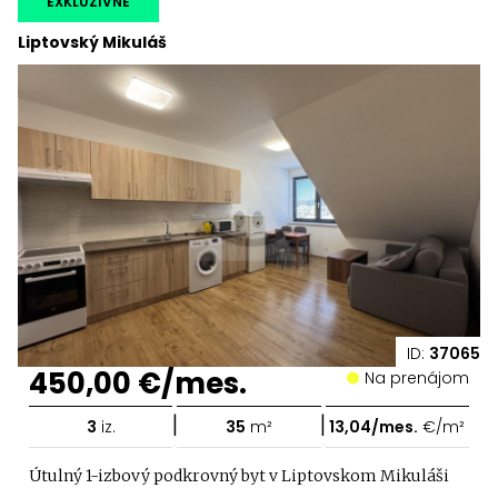
EXKLUZÍVNE
Liptovský Mikuláš
ID:
37065
450,00 €/mes.
Na prenájom
|
|
3
iz.
35
m²
13,04/mes.
€/m²
Útulný 1-izbový podkrovný byt v Liptovskom Mikuláši