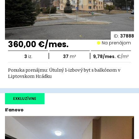
ID:
37888
360,00 €/mes.
Na prenájom
|
|
3
iz.
37
m²
9,78/mes.
€/m²
Ponuka prenájmu: Útulný 1-izbový byt s balkónom v
Liptovskom Hrádku
EXKLUZÍVNE
Iľanovo