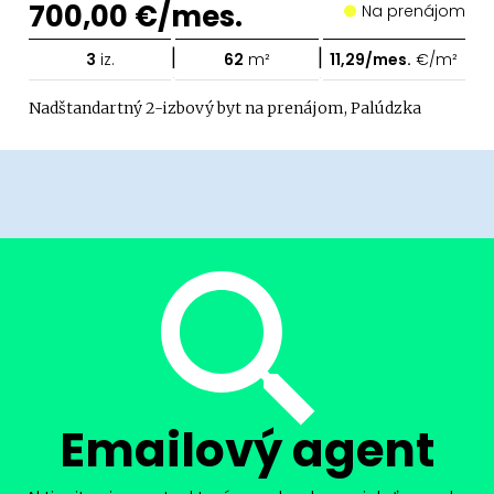
700,00 €/mes.
Na prenájom
|
|
3
iz.
62
m²
11,29/mes.
€/m²
Nadštandartný 2-izbový byt na prenájom, Palúdzka
Emailový agent