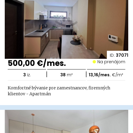
ID:
37071
500,00 €/mes.
Na prenájom
|
|
3
iz.
38
m²
13,16/mes.
€/m²
Komfortné bývanie pre zamestnancov, firemných
klientov - Apartmán