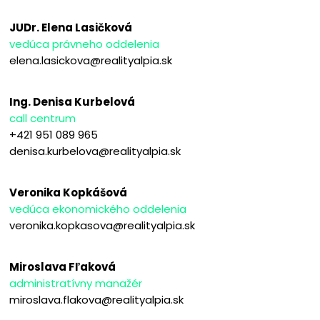
JUDr. Elena Lasičková
vedúca právneho oddelenia
elena.lasickova@realityalpia.sk
Ing. Denisa Kurbelová
call centrum
+421 951 089 965
denisa.kurbelova@realityalpia.sk
Veronika Kopkášová
vedúca ekonomického oddelenia
veronika.kopkasova@realityalpia.sk
Miroslava Fľaková
administratívny manažér
miroslava.flakova@realityalpia.sk