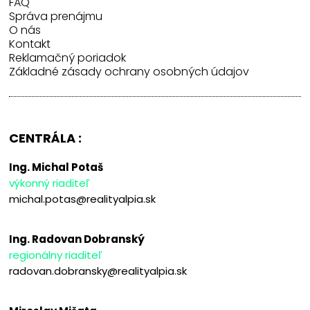
FAQ
Správa prenájmu
O nás
Kontakt
Reklamačný poriadok
Základné zásady ochrany osobných údajov
CENTRÁLA :
Ing. Michal Potaš
výkonný riaditeľ
michal.potas@realityalpia.sk
Ing. Radovan Dobranský
regionálny riaditeľ
radovan.dobransky@realityalpia.sk