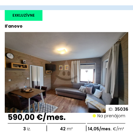
EXKLUZÍVNE
Iľanovo
ID:
35036
590,00 €/mes.
Na prenájom
|
|
3
iz.
42
m²
14,05/mes.
€/m²