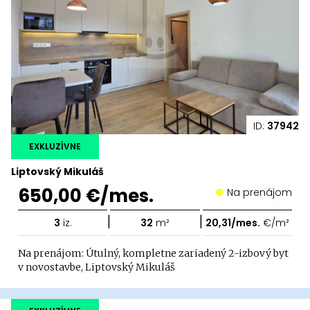
ID:
37942
EXKLUZÍVNE
Liptovský Mikuláš
650,00 €/mes.
Na prenájom
|
|
3
iz.
32
m²
20,31/mes.
€/m²
Na prenájom: Útulný, kompletne zariadený 2-izbový byt
v novostavbe, Liptovský Mikuláš