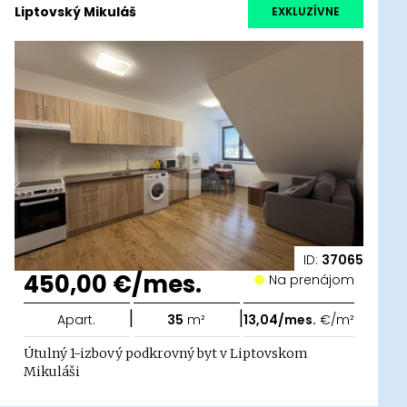
Liptovský Mikuláš
EXKLUZÍVNE
ID:
37065
450,00 €/mes.
Na prenájom
|
|
Apart.
35
m²
13,04/mes.
€/m²
Útulný 1-izbový podkrovný byt v Liptovskom
Mikuláši