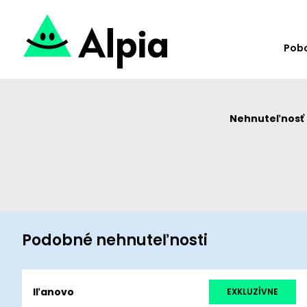
Pob
Nehnuteľnosť u
Podobné nehnuteľnosti
Iľanovo
EXKLUZÍVNE