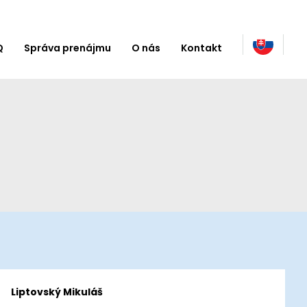
Q
Správa prenájmu
O nás
Kontakt
Liptovský Mikuláš