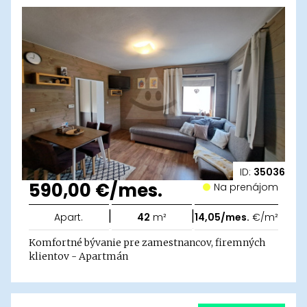
ID:
35036
590,00 €/mes.
Na prenájom
|
|
Apart.
42
m²
14,05/mes.
€/m²
Komfortné bývanie pre zamestnancov, firemných
klientov - Apartmán