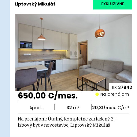
Liptovský Mikuláš
EXKLUZÍVNE
ID:
37942
650,00 €/mes.
Na prenájom
|
|
Apart.
32
m²
20,31/mes.
€/m²
Na prenájom: Útulný, kompletne zariadený 2-
izbový byt v novostavbe, Liptovský Mikuláš