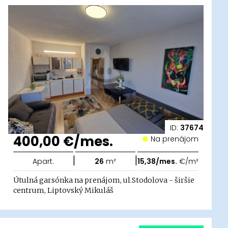
ID:
37674
400,00 €/mes.
Na prenájom
|
|
Apart.
26
m²
15,38/mes.
€/m²
Útulná garsónka na prenájom, ul.Stodolova - širšie
centrum, Liptovský Mikuláš