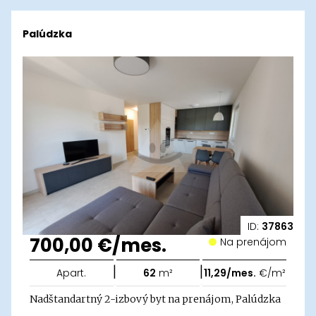
Palúdzka
ID:
37863
700,00 €/mes.
Na prenájom
|
|
Apart.
62
m²
11,29/mes.
€/m²
Nadštandartný 2-izbový byt na prenájom, Palúdzka