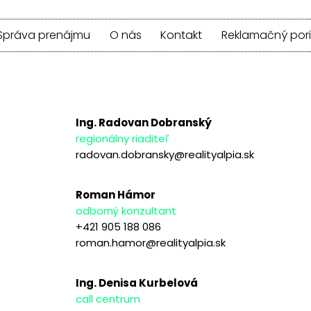
Správa prenájmu
O nás
Kontakt
Reklamačný por
Ing. Radovan Dobranský
regionálny riaditeľ
radovan.dobransky@realityalpia.sk
Roman Hámor
odborný konzultant
+421 905 188 086
roman.hamor@realityalpia.sk
Ing. Denisa Kurbelová
call centrum