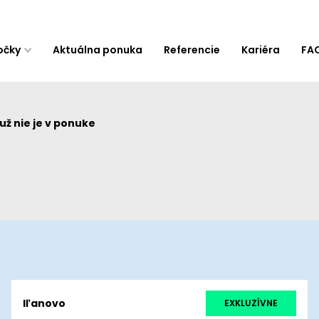
očky
Aktuálna ponuka
Referencie
Kariéra
FA
ž nie je v ponuke
Iľanovo
EXKLUZÍVNE