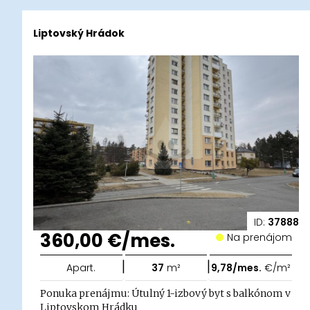
Liptovský Hrádok
ID:
37888
360,00 €/mes.
Na prenájom
|
|
Apart.
37
m²
9,78/mes.
€/m²
Ponuka prenájmu: Útulný 1-izbový byt s balkónom v
Liptovskom Hrádku