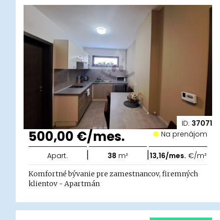
ID:
37071
500,00 €/mes.
Na prenájom
|
|
Apart.
38
m²
13,16/mes.
€/m²
Komfortné bývanie pre zamestnancov, firemných
klientov - Apartmán