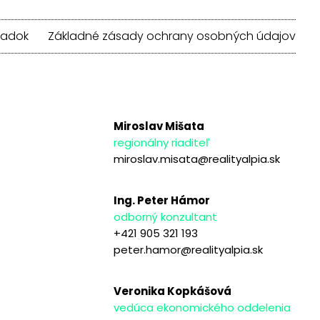
iadok
Základné zásady ochrany osobných údajov
Miroslav Mišata
regionálny riaditeľ
miroslav.misata@realityalpia.sk
Ing. Peter Hámor
odborný konzultant
+421 905 321 193
peter.hamor@realityalpia.sk
Veronika Kopkášová
vedúca ekonomického oddelenia