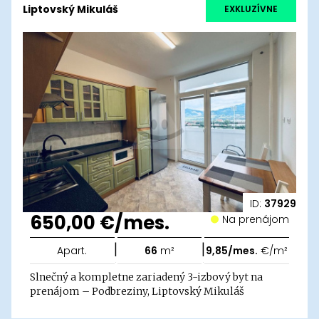
Liptovský Mikuláš
EXKLUZÍVNE
ID:
37929
650,00 €/mes.
Na prenájom
|
|
Apart.
66
m²
9,85/mes.
€/m²
Slnečný a kompletne zariadený 3-izbový byt na
prenájom – Podbreziny, Liptovský Mikuláš