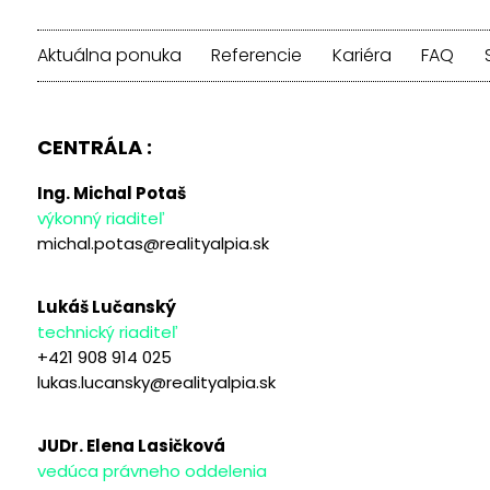
Aktuálna ponuka
Referencie
Kariéra
FAQ
CENTRÁLA :
Ing. Michal Potaš
výkonný riaditeľ
michal.potas@realityalpia.sk
Lukáš Lučanský
technický riaditeľ
+421 908 914 025
lukas.lucansky@realityalpia.sk
JUDr. Elena Lasičková
vedúca právneho oddelenia