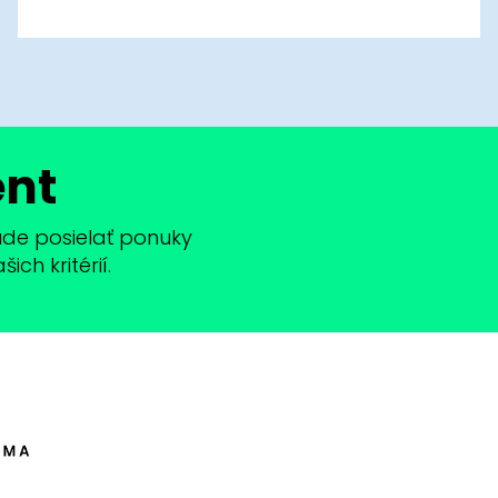
ent
bude posielať ponuky
ch kritérií.