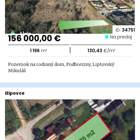
ID:
34751
156 000,00 €
Na predaj
|
1 196
m²
130,43
€/m²
Pozemok na rodinný dom, Podbreziny, Liptovský
Mikuláš
Ižipovce