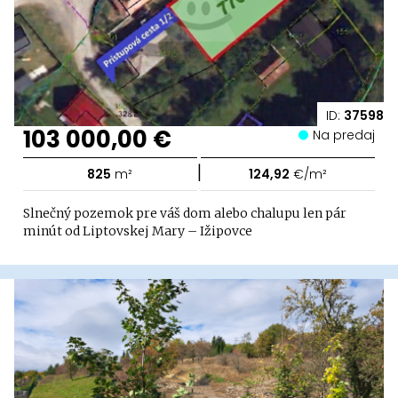
ID:
37598
103 000,00 €
Na predaj
|
825
m²
124,92
€/m²
Slnečný pozemok pre váš dom alebo chalupu len pár
minút od Liptovskej Mary – Ižipovce