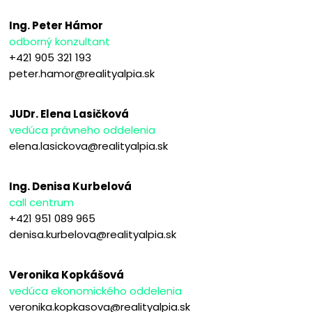
Ing. Peter Hámor
odborný konzultant
+421 905 321 193
peter.hamor@realityalpia.sk
JUDr. Elena Lasičková
vedúca právneho oddelenia
elena.lasickova@realityalpia.sk
Ing. Denisa Kurbelová
call centrum
+421 951 089 965
denisa.kurbelova@realityalpia.sk
Veronika Kopkášová
vedúca ekonomického oddelenia
veronika.kopkasova@realityalpia.sk