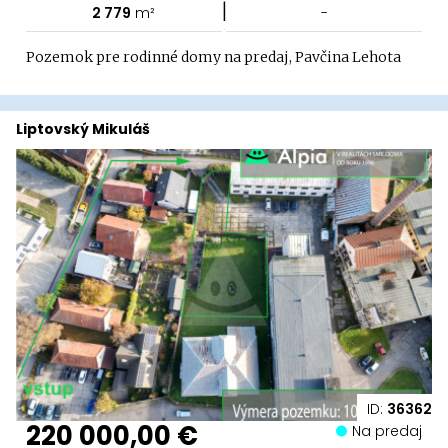
|
2 779
m²
-
Pozemok pre rodinné domy na predaj, Pavčina Lehota
Liptovský Mikuláš
ID:
36362
220 000,00 €
Na predaj