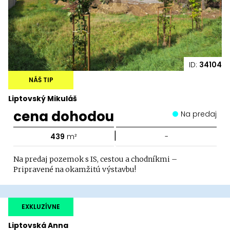
ID:
34104
NÁŠ TIP
Liptovský Mikuláš
cena dohodou
Na predaj
|
439
m²
-
Na predaj pozemok s IS, cestou a chodníkmi –
Pripravené na okamžitú výstavbu!
EXKLUZÍVNE
Liptovská Anna