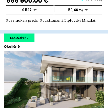
566 500,00 €
|
9 527
m²
59,46
€/m²
Pozemok na predaj, Pod stráňami, Liptovský Mikuláš
EXKLUZÍVNE
Okoličné