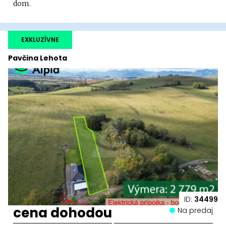
dom.
EXKLUZÍVNE
Pavčina Lehota
ID:
34499
cena dohodou
Na predaj