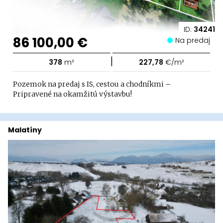
ID:
34241
86 100,00 €
Na predaj
|
378
m²
227,78
€/m²
Pozemok na predaj s IS, cestou a chodníkmi –
Pripravené na okamžitú výstavbu!
Malatíny