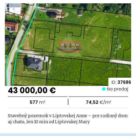
ID:
37686
43 000,00 €
Na predaj
|
577
m²
74,52
€/m²
Stavebný pozemok v Liptovskej Anne – pre rodinný dom
aj chatu, len 10 min od Liptovskej Mary