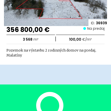
ID:
36939
356 800,00 €
Na predaj
|
3 568
m²
100,00
€/m²
Pozemok na výstavbu 2 rodinných domov na predaj,
Malatíny