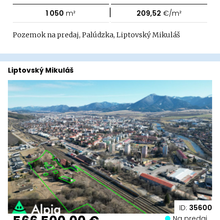
|
1 050
m²
209,52
€/m²
Pozemok na predaj, Palúdzka, Liptovský Mikuláš
Liptovský Mikuláš
ID:
35600
Na predaj