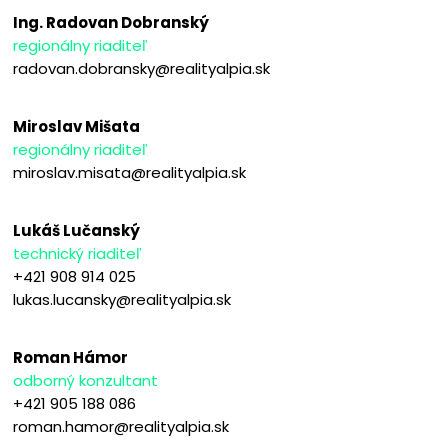
Ing. Radovan Dobranský
regionálny riaditeľ
radovan.dobransky@realityalpia.sk
Miroslav Mišata
regionálny riaditeľ
miroslav.misata@realityalpia.sk
Lukáš Lučanský
technický riaditeľ
+421 908 914 025
lukas.lucansky@realityalpia.sk
Roman Hámor
odborný konzultant
+421 905 188 086
roman.hamor@realityalpia.sk