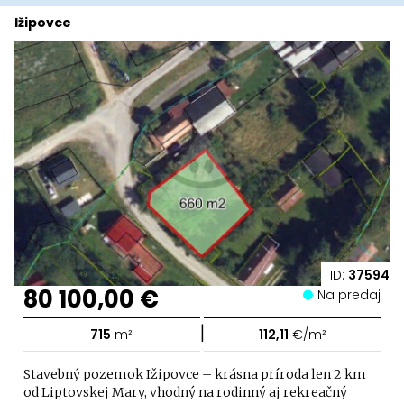
Ižipovce
ID:
37594
80 100,00 €
Na predaj
|
715
m²
112,11
€/m²
Stavebný pozemok Ižipovce – krásna príroda len 2 km
od Liptovskej Mary, vhodný na rodinný aj rekreačný