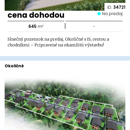
ID:
34721
cena dohodou
Na predaj
|
645
m²
-
Slnečný pozemok na predaj, Okoličné s IS, cestou a
chodníkmi – Pripravené na okamžitú výstavbu!
Okoličné