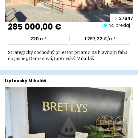
ID:
37647
285 000,00 €
Na predaj
|
220
m²
1 297,22
€/m²
Strategický obchodný priestor priamo na hlavnom ťahu
do Jasnej, Demänová, Liptovský Mikuláš
Liptovský Mikuláš