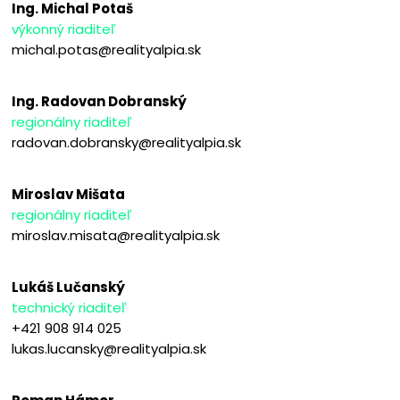
Ing. Michal Potaš
výkonný riaditeľ
michal.potas@realityalpia.sk
Ing. Radovan Dobranský
regionálny riaditeľ
radovan.dobransky@realityalpia.sk
Miroslav Mišata
regionálny riaditeľ
miroslav.misata@realityalpia.sk
Lukáš Lučanský
technický riaditeľ
+421 908 914 025
lukas.lucansky@realityalpia.sk