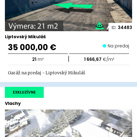
ID:
34483
Liptovský Mikuláš
35 000,00 €
Na predaj
|
21
m²
1 666,67
€/m²
Garáž na predaj - Liptovský Mikuláš
EXKLUZÍVNE
Vlachy