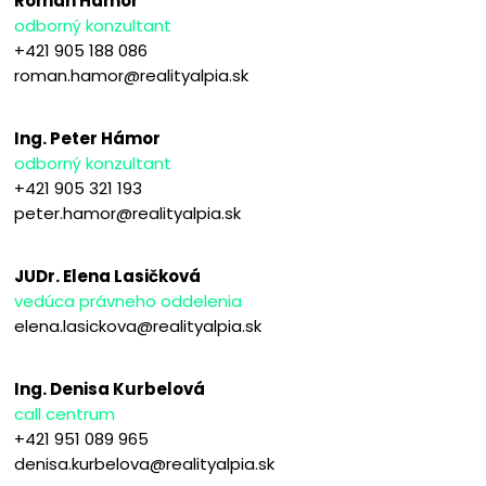
Roman Hámor
odborný konzultant
+421 905 188 086
roman.hamor@realityalpia.sk
Ing. Peter Hámor
odborný konzultant
+421 905 321 193
peter.hamor@realityalpia.sk
JUDr. Elena Lasičková
vedúca právneho oddelenia
elena.lasickova@realityalpia.sk
Ing. Denisa Kurbelová
call centrum
+421 951 089 965
denisa.kurbelova@realityalpia.sk