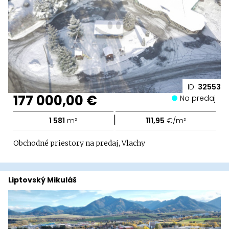
ID:
32553
177 000,00 €
Na predaj
|
1 581
m²
111,95
€/m²
Obchodné priestory na predaj, Vlachy
Liptovský Mikuláš