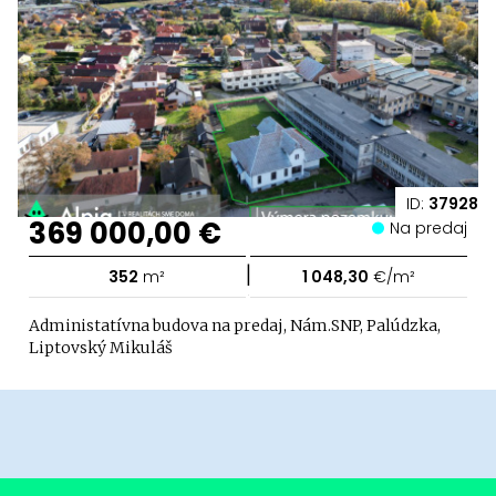
ID:
37928
369 000,00 €
Na predaj
|
352
m²
1 048,30
€/m²
Administatívna budova na predaj, Nám.SNP, Palúdzka,
Liptovský Mikuláš