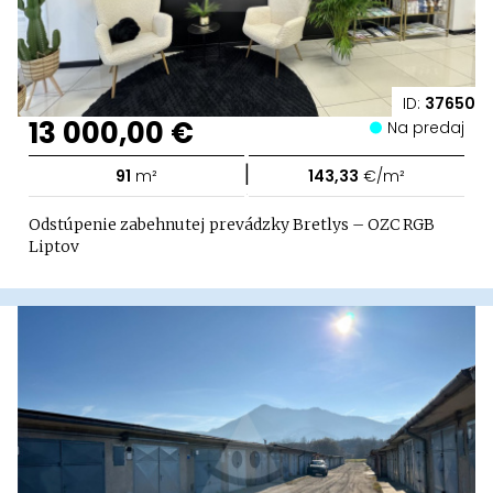
ID:
37650
13 000,00 €
Na predaj
|
91
m²
143,33
€/m²
Odstúpenie zabehnutej prevádzky Bretlys – OZC RGB
Liptov