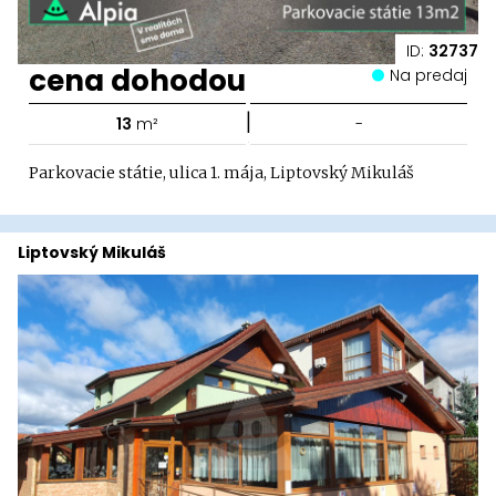
ID:
32737
cena dohodou
Na predaj
|
13
m²
-
Parkovacie státie, ulica 1. mája, Liptovský Mikuláš
Liptovský Mikuláš