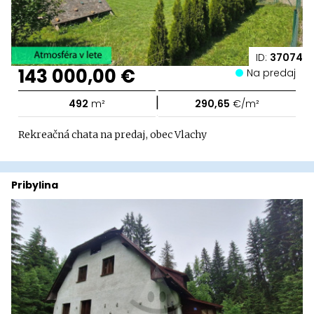
ID:
37074
143 000,00 €
Na predaj
|
492
m²
290,65
€/m²
Rekreačná chata na predaj, obec Vlachy
Pribylina