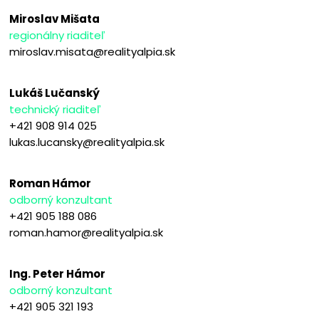
Miroslav Mišata
regionálny riaditeľ
miroslav.misata@realityalpia.sk
Lukáš Lučanský
technický riaditeľ
+421 908 914 025
lukas.lucansky@realityalpia.sk
Roman Hámor
odborný konzultant
+421 905 188 086
roman.hamor@realityalpia.sk
Ing. Peter Hámor
odborný konzultant
+421 905 321 193