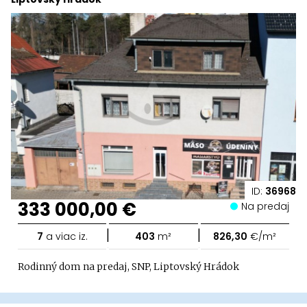
ID:
36968
333 000,00 €
Na predaj
|
|
7
a viac iz.
403
m²
826,30
€/m²
Rodinný dom na predaj, SNP, Liptovský Hrádok