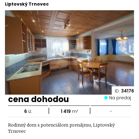
Liptovský Trnovec
ID:
34176
cena dohodou
Na predaj
|
|
6
iz.
1 419
m²
-
Rodinný dom s potenciálom prenájmu, Liptovský
Trnovec