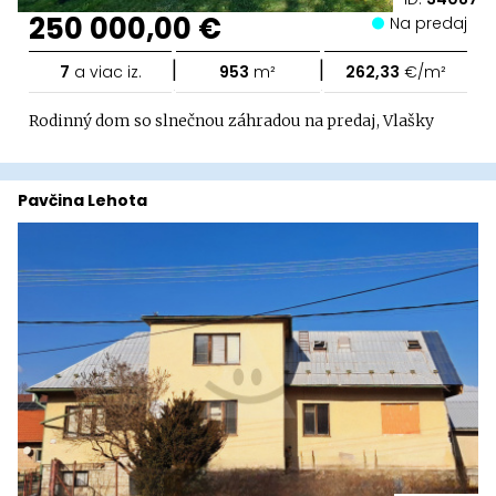
250 000,00 €
Na predaj
|
|
7
a viac iz.
953
m²
262,33
€/m²
Rodinný dom so slnečnou záhradou na predaj, Vlašky
Pavčina Lehota