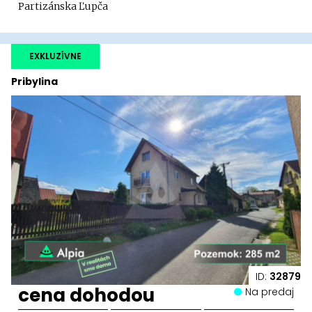
Partizánska Ľupča
EXKLUZÍVNE
Pribylina
ID:
32879
cena dohodou
Na predaj