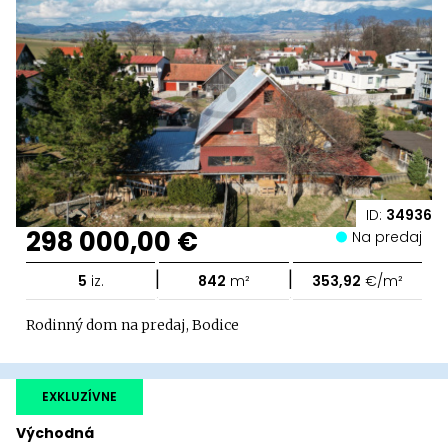
ID:
34936
298 000,00 €
Na predaj
|
|
5
iz.
842
m²
353,92
€/m²
Rodinný dom na predaj, Bodice
EXKLUZÍVNE
Východná