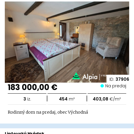
ID:
37906
183 000,00 €
Na predaj
|
|
3
iz.
454
m²
403,08
€/m²
Rodinný dom na predaj, obec Východná
Liptovský Hrádok