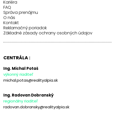
Kariéra
FAQ
Správa prenájmu
O nás
Kontakt
Reklamačný poriadok
Základné zásady ochrany osobných údajov
CENTRÁLA :
Ing. Michal Potaš
výkonný riaditeľ
michal.potas@realityalpia.sk
Ing. Radovan Dobranský
regionálny riaditeľ
radovan.dobransky@realityalpia.sk