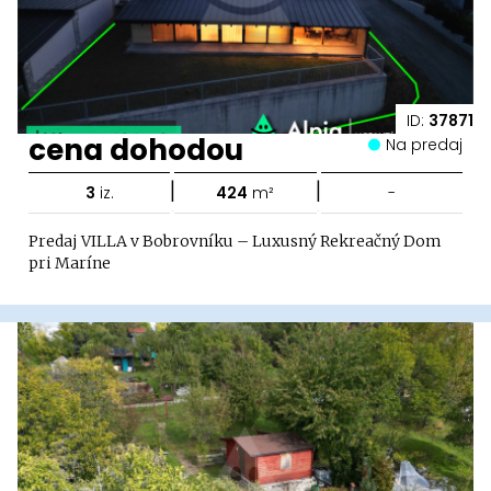
ID:
37871
cena dohodou
Na predaj
|
|
3
iz.
424
m²
-
Predaj VILLA v Bobrovníku – Luxusný Rekreačný Dom
pri Maríne