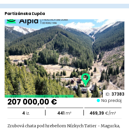
Partizánska Ľupča
ID:
37383
207 000,00 €
Na predaj
|
|
4
iz.
441
m²
469,39
€/m²
Zrubová chata pod hrebeňom Nízkych Tatier - Magurka,