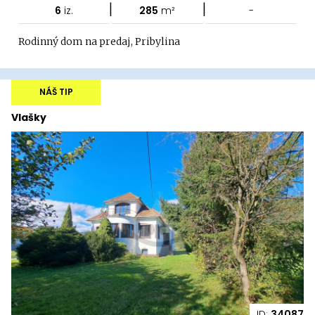
|
|
6
iz.
285
m²
-
Rodinný dom na predaj, Pribylina
NÁŠ TIP
Vlašky
ID:
34087