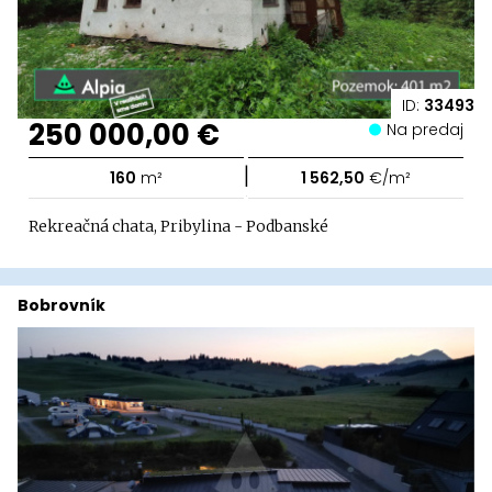
ID:
33493
250 000,00 €
Na predaj
|
160
m²
1 562,50
€/m²
Rekreačná chata, Pribylina - Podbanské
Bobrovník