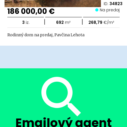
ID:
34823
186 000,00 €
Na predaj
|
|
3
iz.
692
m²
268,79
€/m²
Rodinný dom na predaj, Pavčina Lehota
Emailový agent