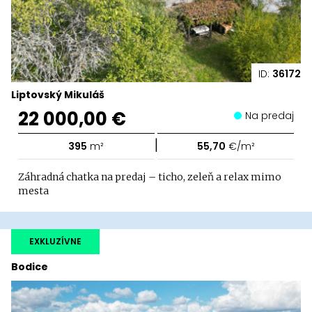
ID:
36172
Liptovský Mikuláš
22 000,00 €
Na predaj
|
395
m²
55,70
€/m²
Záhradná chatka na predaj – ticho, zeleň a relax mimo
mesta
EXKLUZÍVNE
Bodice