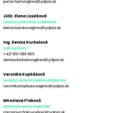
peter.hamor@realityalpia.sk
JUDr. Elena Lasičková
vedúca právneho oddelenia
elena.lasickova@realityalpia.sk
Ing. Denisa Kurbelová
call centrum
+421 951 089 965
denisa.kurbelova@realityalpia.sk
Veronika Kopkášová
vedúca ekonomického oddelenia
veronika.kopkasova@realityalpia.sk
Miroslava Fľaková
administratívny manažér
miroslava.flakova@realityalpia.sk