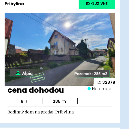
Pribylina
EXKLUZÍVNE
ID:
32879
cena dohodou
Na predaj
|
|
6
iz.
285
m²
-
Rodinný dom na predaj, Pribylina