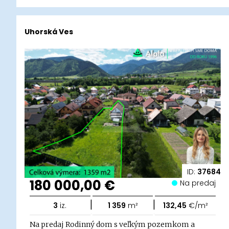
Uhorská Ves
ID:
37684
180 000,00 €
Na predaj
|
|
3
iz.
1 359
m²
132,45
€/m²
Na predaj Rodinný dom s veľkým pozemkom a