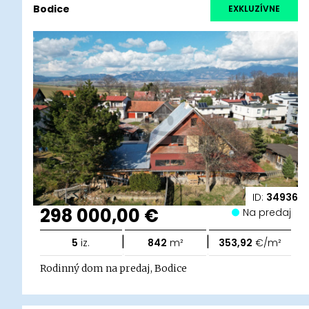
Bodice
EXKLUZÍVNE
ID:
34936
298 000,00 €
Na predaj
|
|
5
iz.
842
m²
353,92
€/m²
Rodinný dom na predaj, Bodice