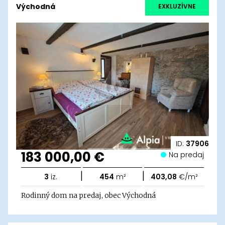
Východná
EXKLUZÍVNE
ID:
37906
183 000,00 €
Na predaj
|
|
3
iz.
454
m²
403,08
€/m²
Rodinný dom na predaj, obec Východná