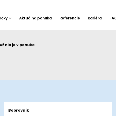
očky
Aktuálna ponuka
Referencie
Kariéra
FA
ž nie je v ponuke
Bobrovník