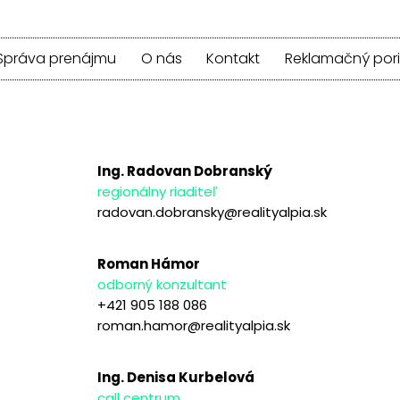
Správa prenájmu
O nás
Kontakt
Reklamačný por
Ing. Radovan Dobranský
regionálny riaditeľ
radovan.dobransky@realityalpia.sk
Roman Hámor
odborný konzultant
+421 905 188 086
roman.hamor@realityalpia.sk
Ing. Denisa Kurbelová
call centrum