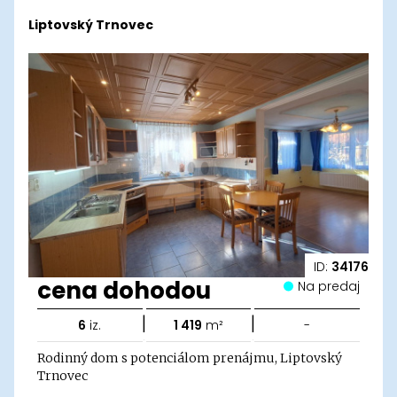
Liptovský Trnovec
ID:
34176
cena dohodou
Na predaj
|
|
6
iz.
1 419
m²
-
Rodinný dom s potenciálom prenájmu, Liptovský
Trnovec