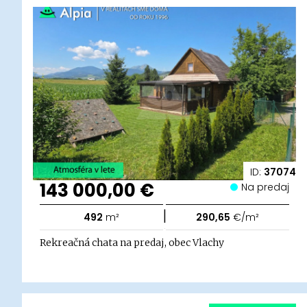
ID:
37074
143 000,00 €
Na predaj
|
492
m²
290,65
€/m²
Rekreačná chata na predaj, obec Vlachy