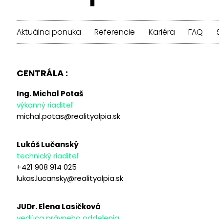
Aktuálna ponuka
Referencie
Kariéra
FAQ
CENTRÁLA :
Ing. Michal Potaš
výkonný riaditeľ
michal.potas@realityalpia.sk
Lukáš Lučanský
technický riaditeľ
+421 908 914 025
lukas.lucansky@realityalpia.sk
JUDr. Elena Lasičková
vedúca právneho oddelenia