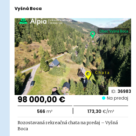
Vyšná Boca
ID:
36983
98 000,00 €
Na predaj
|
566
m²
173,30
€/m²
Rozostavaná rekreačná chata na predaj – Vyšná
Boca