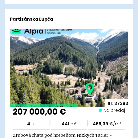
Partizánska Ľupča
ID:
37383
207 000,00 €
Na predaj
|
|
4
iz.
441
m²
469,39
€/m²
Zrubová chata pod hrebeňom Nízkych Tatier -