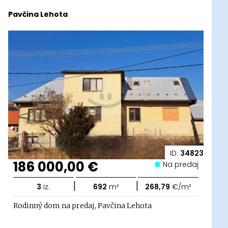
Pavčina Lehota
ID:
34823
186 000,00 €
Na predaj
|
|
3
iz.
692
m²
268,79
€/m²
Rodinný dom na predaj, Pavčina Lehota