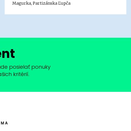
Magurka, Partizánska Ľupča
ent
bude posielať ponuky
ch kritérií.