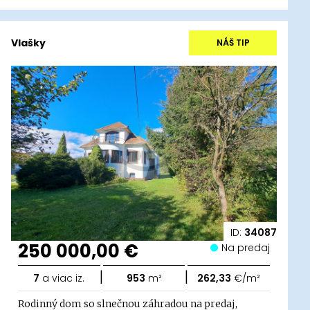
Vlašky
NÁŠ TIP
ID:
34087
250 000,00 €
Na predaj
|
|
7
a viac iz.
953
m²
262,33
€/m²
Rodinný dom so slnečnou záhradou na predaj,