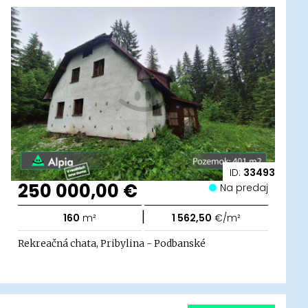
ID:
33493
250 000,00 €
Na predaj
|
160
m²
1 562,50
€/m²
Rekreačná chata, Pribylina - Podbanské