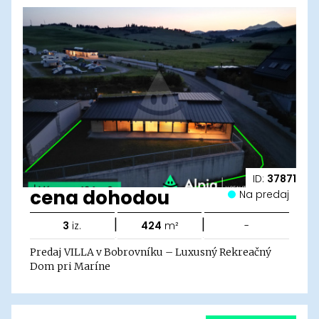
ID:
37871
cena dohodou
Na predaj
|
|
3
iz.
424
m²
-
Predaj VILLA v Bobrovníku – Luxusný Rekreačný
Dom pri Maríne