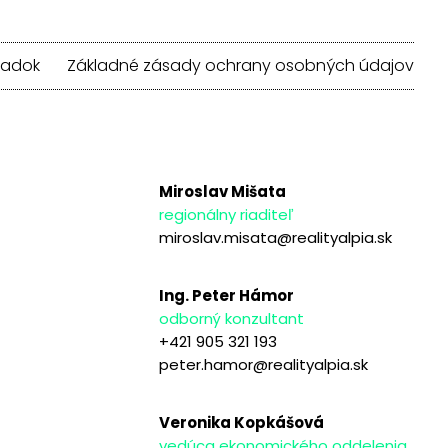
iadok
Základné zásady ochrany osobných údajov
Miroslav Mišata
regionálny riaditeľ
miroslav.misata@realityalpia.sk
Ing. Peter Hámor
odborný konzultant
+421 905 321 193
peter.hamor@realityalpia.sk
Veronika Kopkášová
vedúca ekonomického oddelenia