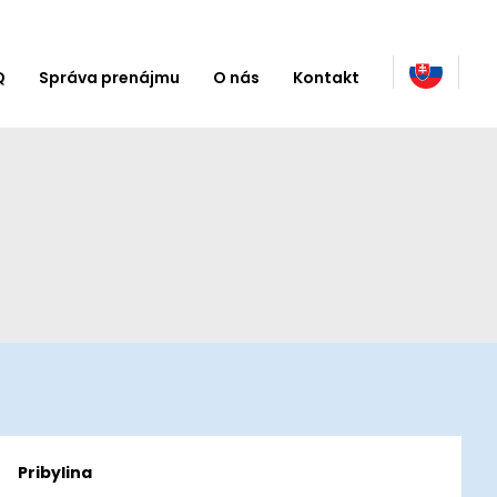
Q
Správa prenájmu
O nás
Kontakt
Pribylina