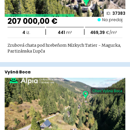
ID:
37383
207 000,00 €
Na predaj
|
|
4
iz.
441
m²
469,39
€/m²
Zrubová chata pod hrebeňom Nízkych Tatier - Magurka,
Partizánska Ľupča
Vyšná Boca