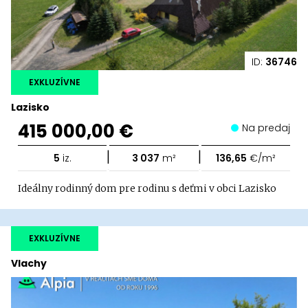
ID:
36746
EXKLUZÍVNE
Lazisko
415 000,00 €
Na predaj
|
|
5
iz.
3 037
m²
136,65
€/m²
Ideálny rodinný dom pre rodinu s deťmi v obci Lazisko
EXKLUZÍVNE
Vlachy