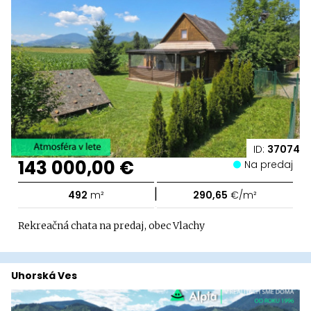
ID:
37074
143 000,00 €
Na predaj
|
492
m²
290,65
€/m²
Rekreačná chata na predaj, obec Vlachy
Uhorská Ves