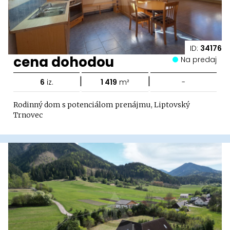
ID:
34176
cena dohodou
Na predaj
|
|
6
iz.
1 419
m²
-
Rodinný dom s potenciálom prenájmu, Liptovský
Trnovec