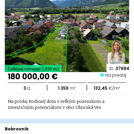
ID:
37684
180 000,00 €
Na predaj
|
|
3
iz.
1 359
m²
132,45
€/m²
Na predaj Rodinný dom s veľkým pozemkom a
investičným potenciálom v obci Uhorská Ves
Bobrovník