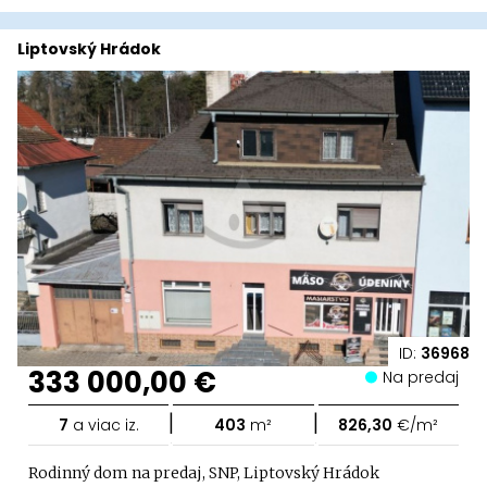
Liptovský Hrádok
ID:
36968
333 000,00 €
Na predaj
|
|
7
a viac iz.
403
m²
826,30
€/m²
Rodinný dom na predaj, SNP, Liptovský Hrádok