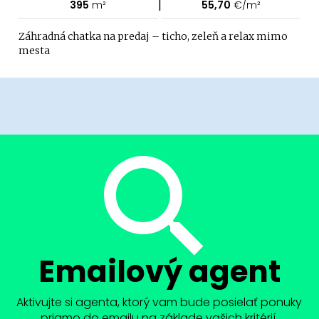
|
395
m²
55,70
€/m²
Záhradná chatka na predaj – ticho, zeleň a relax mimo
mesta
Emailový agent
Aktivujte si agenta, ktorý vam bude posielať ponuky
priamo do emailu na základe vašich kritérií.