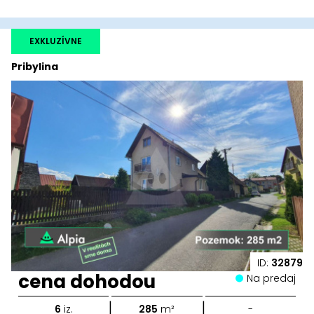
EXKLUZÍVNE
Pribylina
ID:
32879
cena dohodou
Na predaj
|
|
6
iz.
285
m²
-