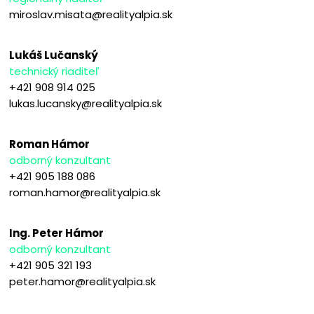
miroslav.misata@realityalpia.sk
Lukáš Lučanský
technický riaditeľ
+421 908 914 025
lukas.lucansky@realityalpia.sk
Roman Hámor
odborný konzultant
+421 905 188 086
roman.hamor@realityalpia.sk
Ing. Peter Hámor
odborný konzultant
+421 905 321 193
peter.hamor@realityalpia.sk