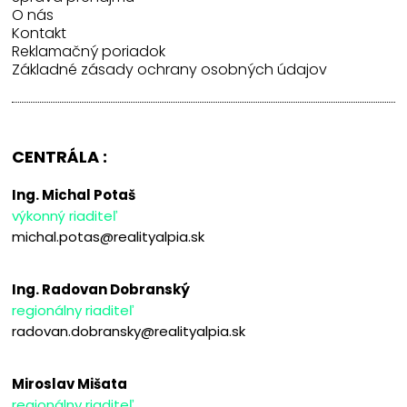
O nás
Kontakt
Reklamačný poriadok
Základné zásady ochrany osobných údajov
CENTRÁLA :
Ing. Michal Potaš
výkonný riaditeľ
michal.potas@realityalpia.sk
Ing. Radovan Dobranský
regionálny riaditeľ
radovan.dobransky@realityalpia.sk
Miroslav Mišata
regionálny riaditeľ