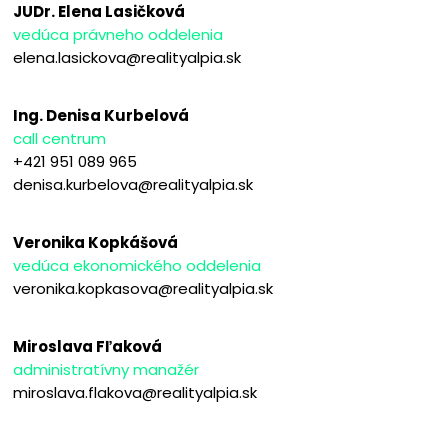
JUDr. Elena Lasičková
vedúca právneho oddelenia
elena.lasickova@realityalpia.sk
Ing. Denisa Kurbelová
call centrum
+421 951 089 965
denisa.kurbelova@realityalpia.sk
Veronika Kopkášová
vedúca ekonomického oddelenia
veronika.kopkasova@realityalpia.sk
Miroslava Fľaková
administratívny manažér
miroslava.flakova@realityalpia.sk