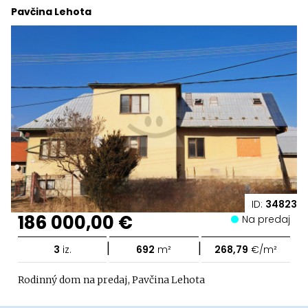
Pavčina Lehota
ID:
34823
186 000,00 €
Na predaj
|
|
3
iz.
692
m²
268,79
€/m²
Rodinný dom na predaj, Pavčina Lehota