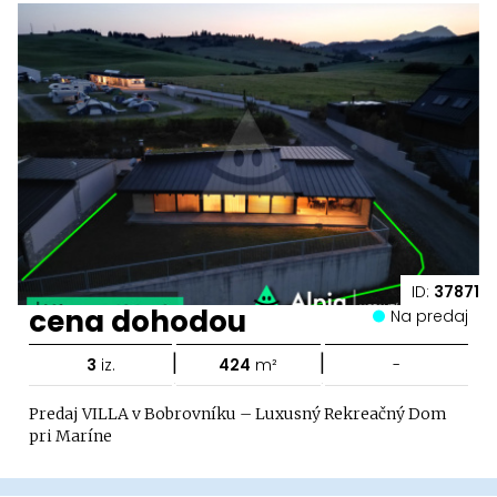
ID:
37871
cena dohodou
Na predaj
|
|
3
iz.
424
m²
-
Predaj VILLA v Bobrovníku – Luxusný Rekreačný Dom
pri Maríne