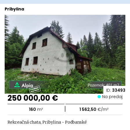
Pribylina
ID:
33493
250 000,00 €
Na predaj
|
160
m²
1 562,50
€/m²
Rekreačná chata, Pribylina - Podbanské