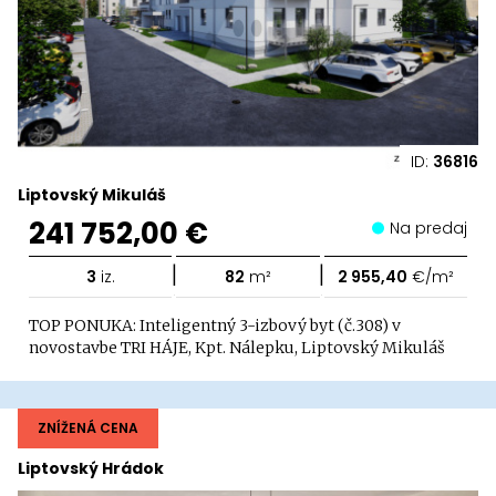
ID:
36816
Liptovský Mikuláš
241 752,00 €
Na predaj
|
|
3
iz.
82
m²
2 955,40
€/m²
TOP PONUKA: Inteligentný 3-izbový byt (č.308) v
novostavbe TRI HÁJE, Kpt. Nálepku, Liptovský Mikuláš
ZNÍŽENÁ CENA
Liptovský Hrádok