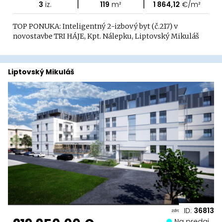
|
|
3
iz.
119
m²
1 864,12
€/m²
TOP PONUKA: Inteligentný 2-izbový byt (č.217) v
novostavbe TRI HÁJE, Kpt. Nálepku, Liptovský Mikuláš
Liptovský Mikuláš
ID:
36813
Na predaj