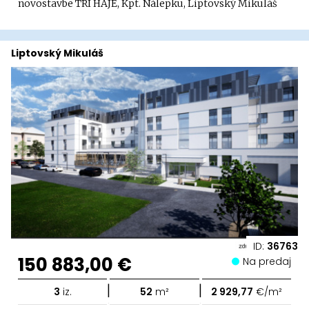
novostavbe TRI HÁJE, Kpt. Nálepku, Liptovský Mikuláš
Liptovský Mikuláš
ID:
36763
150 883,00 €
Na predaj
|
|
3
iz.
52
m²
2 929,77
€/m²