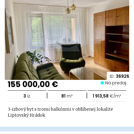
ID:
36926
155 000,00 €
Na predaj
|
|
3
iz.
81
m²
1 913,58
€/m²
3-izbový byt s tromi balkónmi v obľúbenej lokalite
Liptovský Hrádok