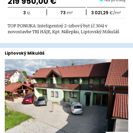
219 950,00 €
|
|
3
iz.
73
m²
3 021,29
€/m²
TOP PONUKA: Inteligentný 2-izbový byt (č.304) v
novostavbe TRI HÁJE, Kpt. Nálepku, Liptovský Mikuláš
Liptovský Mikuláš