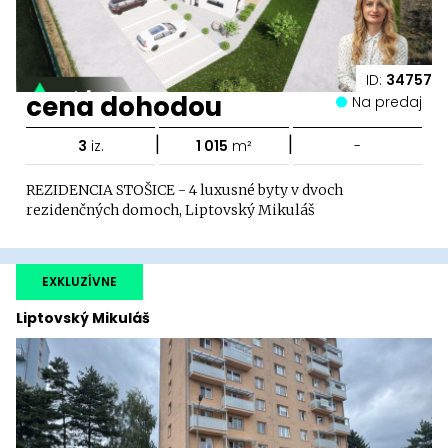
ID:
34757
cena dohodou
Na predaj
|
|
3
iz.
1 015
m²
-
REZIDENCIA STOŠICE - 4 luxusné byty v dvoch
rezidenčných domoch, Liptovský Mikuláš
EXKLUZÍVNE
Liptovský Mikuláš