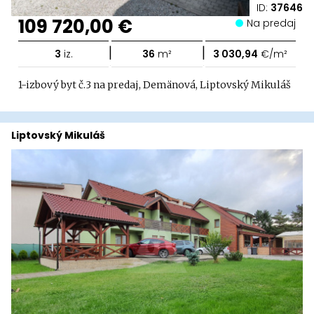
ID:
37646
109 720,00 €
Na predaj
|
|
3
iz.
36
m²
3 030,94
€/m²
1-izbový byt č.3 na predaj, Demänová, Liptovský Mikuláš
Liptovský Mikuláš