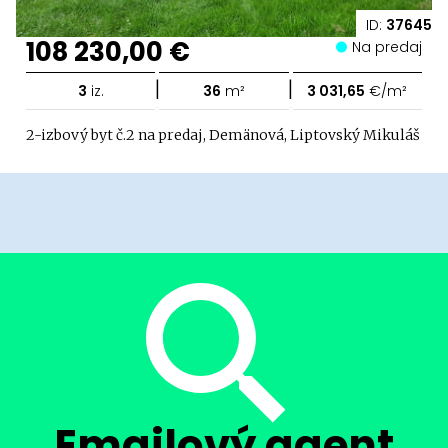
ID:
37645
108 230,00 €
Na predaj
|
|
3
iz.
36
m²
3 031,65
€/m²
2-izbový byt č.2 na predaj, Demänová, Liptovský Mikuláš
Emailový agent