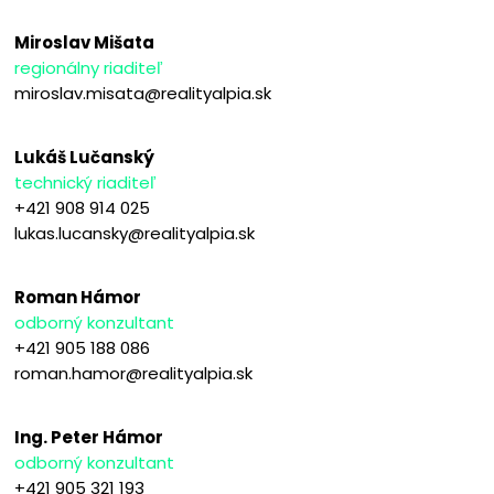
Miroslav Mišata
regionálny riaditeľ
miroslav.misata@realityalpia.sk
Lukáš Lučanský
technický riaditeľ
+421 908 914 025
lukas.lucansky@realityalpia.sk
Roman Hámor
odborný konzultant
+421 905 188 086
roman.hamor@realityalpia.sk
Ing. Peter Hámor
odborný konzultant
+421 905 321 193