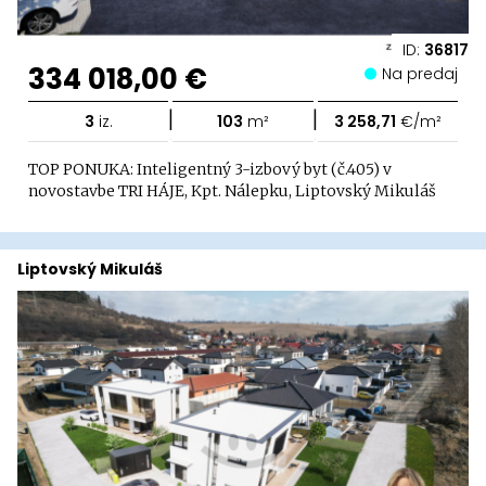
ID:
36817
334 018,00 €
Na predaj
|
|
3
iz.
103
m²
3 258,71
€/m²
TOP PONUKA: Inteligentný 3-izbový byt (č.405) v
novostavbe TRI HÁJE, Kpt. Nálepku, Liptovský Mikuláš
Liptovský Mikuláš