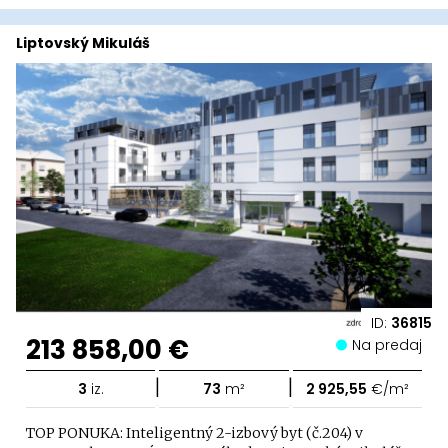
Liptovský Mikuláš
ID:
36815
213 858,00 €
Na predaj
|
|
3
iz.
73
m²
2 925,55
€/m²
TOP PONUKA: Inteligentný 2-izbový byt (č.204) v