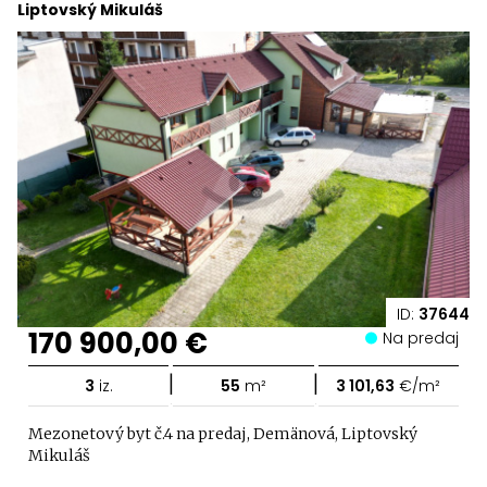
Liptovský Mikuláš
ID:
37644
170 900,00 €
Na predaj
|
|
3
iz.
55
m²
3 101,63
€/m²
Mezonetový byt č.4 na predaj, Demänová, Liptovský
Mikuláš