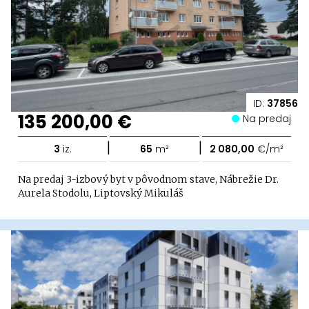
ID:
37856
135 200,00 €
Na predaj
|
|
3
iz.
65
m²
2 080,00
€/m²
Na predaj 3-izbový byt v pôvodnom stave, Nábrežie Dr.
Aurela Stodolu, Liptovský Mikuláš