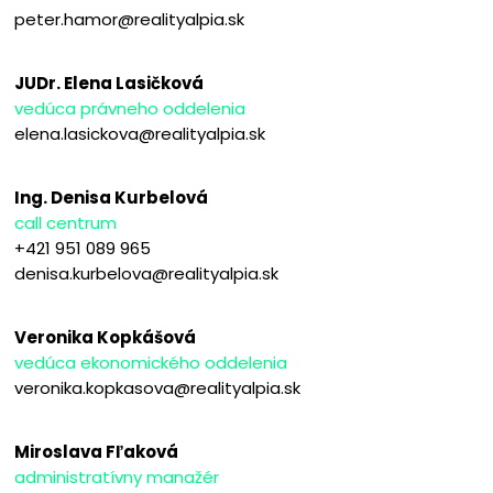
peter.hamor@realityalpia.sk
JUDr. Elena Lasičková
vedúca právneho oddelenia
elena.lasickova@realityalpia.sk
Ing. Denisa Kurbelová
call centrum
+421 951 089 965
denisa.kurbelova@realityalpia.sk
Veronika Kopkášová
vedúca ekonomického oddelenia
veronika.kopkasova@realityalpia.sk
Miroslava Fľaková
administratívny manažér