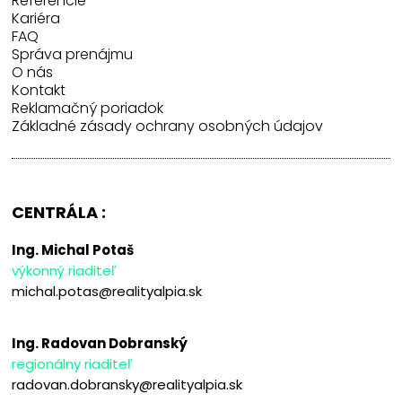
Referencie
Kariéra
FAQ
Správa prenájmu
O nás
Kontakt
Reklamačný poriadok
Základné zásady ochrany osobných údajov
CENTRÁLA :
Ing. Michal Potaš
výkonný riaditeľ
michal.potas@realityalpia.sk
Ing. Radovan Dobranský
regionálny riaditeľ
radovan.dobransky@realityalpia.sk