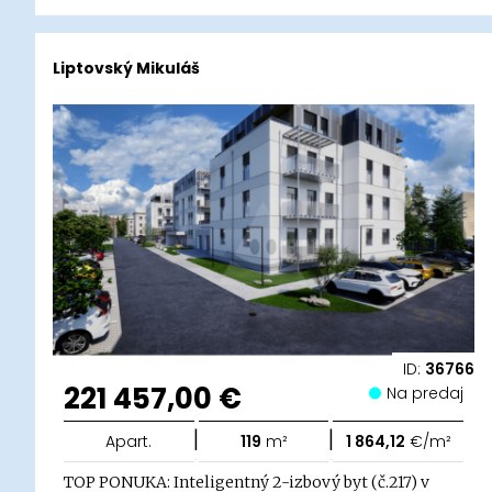
Liptovský Mikuláš
ID:
36766
221 457,00 €
Na predaj
|
|
Apart.
119
m²
1 864,12
€/m²
TOP PONUKA: Inteligentný 2-izbový byt (č.217) v