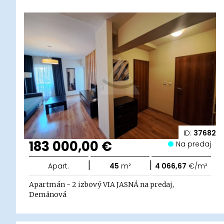
ID:
37682
183 000,00 €
Na predaj
|
|
Apart.
45
m²
4 066,67
€/m²
Apartmán - 2 izbový VIA JASNÁ na predaj,
Demänová