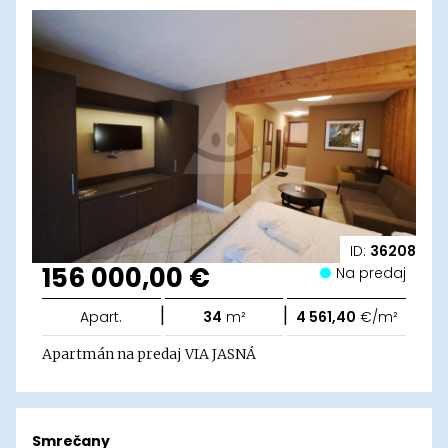
ID:
36208
156 000,00 €
Na predaj
|
|
Apart.
34
m²
4 561,40
€/m²
Apartmán na predaj VIA JASNÁ
Smrečany