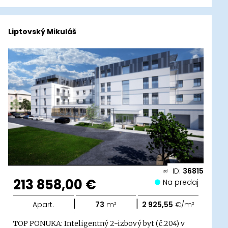
Liptovský Mikuláš
ID:
36815
213 858,00 €
Na predaj
|
|
Apart.
73
m²
2 925,55
€/m²
TOP PONUKA: Inteligentný 2-izbový byt (č.204) v