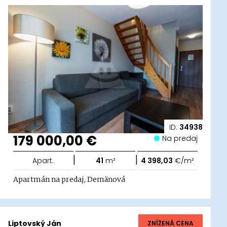
ID:
34938
179 000,00 €
Na predaj
|
|
Apart.
41
m²
4 398,03
€/m²
Apartmán na predaj, Demänová
Liptovský Ján
ZNÍŽENÁ CENA