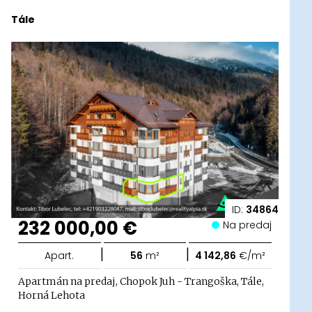
Tále
ID:
34864
232 000,00 €
Na predaj
|
|
Apart.
56
m²
4 142,86
€/m²
Apartmán na predaj, Chopok Juh - Trangoška, Tále,
Horná Lehota