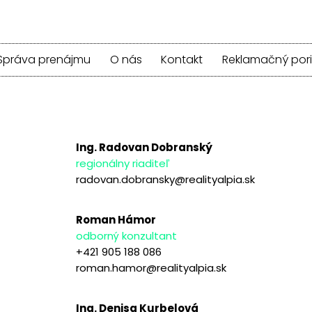
Správa prenájmu
O nás
Kontakt
Reklamačný por
Ing. Radovan Dobranský
regionálny riaditeľ
radovan.dobransky@realityalpia.sk
Roman Hámor
odborný konzultant
+421 905 188 086
roman.hamor@realityalpia.sk
Ing. Denisa Kurbelová