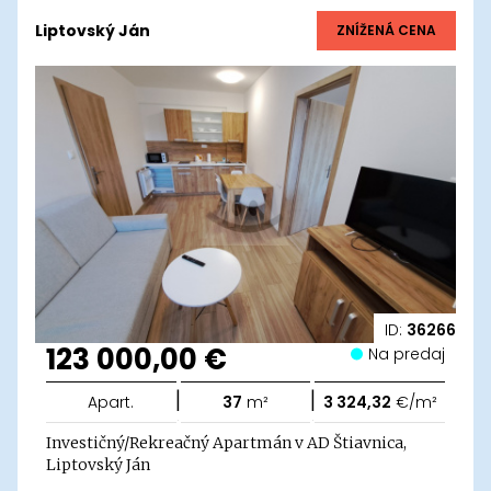
Liptovský Ján
ZNÍŽENÁ CENA
ID:
36266
123 000,00 €
Na predaj
|
|
Apart.
37
m²
3 324,32
€/m²
Investičný/Rekreačný Apartmán v AD Štiavnica,
Liptovský Ján