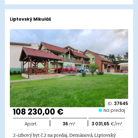
Liptovský Mikuláš
ID:
37645
108 230,00 €
Na predaj
|
|
Apart.
36
m²
3 031,65
€/m²
2-izbový byt č.2 na predaj, Demänová, Liptovský