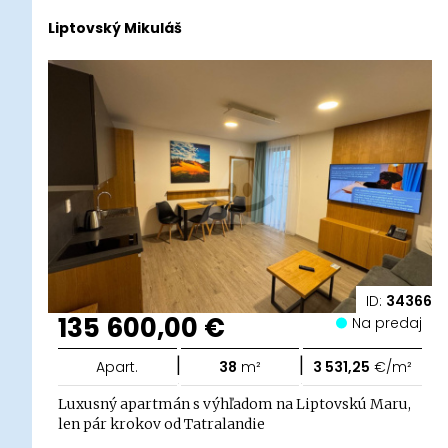
Liptovský Mikuláš
ID:
34366
135 600,00 €
Na predaj
|
|
Apart.
38
m²
3 531,25
€/m²
Luxusný apartmán s výhľadom na Liptovskú Maru,
len pár krokov od Tatralandie