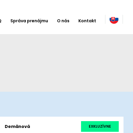
Q
Správa prenájmu
O nás
Kontakt
Demänová
EXKLUZÍVNE