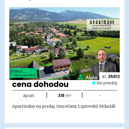
ID:
35813
cena dohodou
Na predaj
|
|
Apart.
318
m²
-
Apartmány na predaj, Smrečany, Liptovský Mikuláš