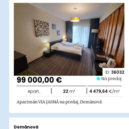
ID:
36032
99 000,00 €
Na predaj
|
|
Apart.
22
m²
4 479,64
€/m²
Apartmán VIA JASNÁ na predaj, Demänová
Demänová