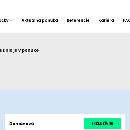
očky
Aktuálna ponuka
Referencie
Kariéra
FA
ž nie je v ponuke
Demänová
EXKLUZÍVNE