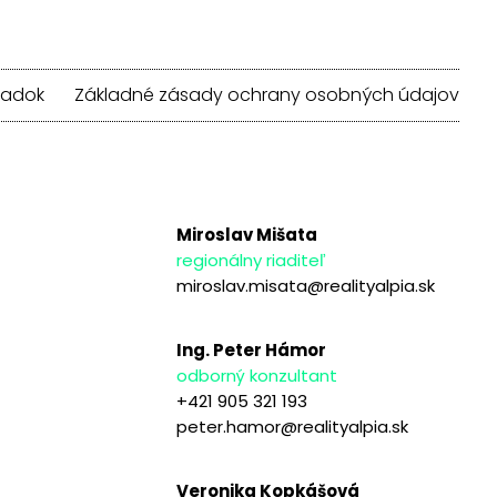
iadok
Základné zásady ochrany osobných údajov
Miroslav Mišata
regionálny riaditeľ
miroslav.misata@realityalpia.sk
Ing. Peter Hámor
odborný konzultant
+421 905 321 193
peter.hamor@realityalpia.sk
Veronika Kopkášová