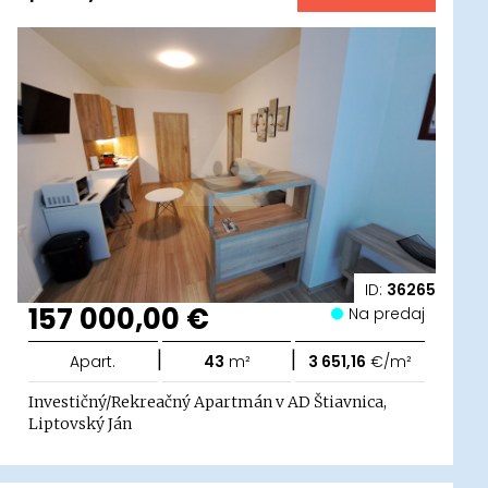
ID:
36265
157 000,00 €
Na predaj
|
|
Apart.
43
m²
3 651,16
€/m²
Investičný/Rekreačný Apartmán v AD Štiavnica,
Liptovský Ján