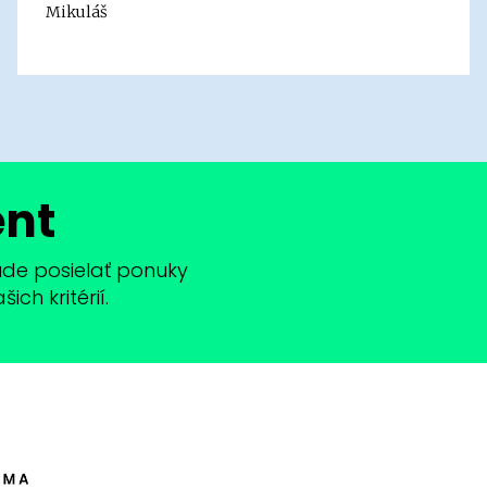
Mikuláš
ent
bude posielať ponuky
ch kritérií.