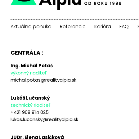
Aktuálna ponuka
Referencie
Kariéra
FAQ
CENTRÁLA :
Ing. Michal Potaš
výkonný riaditeľ
michal.potas@realityalpia.sk
Lukáš Lučanský
technický riaditeľ
+421 908 914 025
lukas.lucansky@realityalpia.sk
JUDr. Elena Lasičková