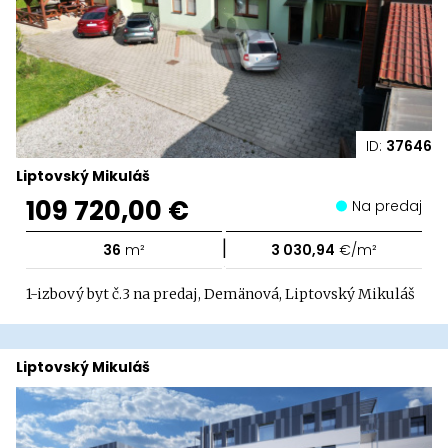
ID:
37646
Liptovský Mikuláš
109 720,00 €
Na predaj
|
36
m²
3 030,94
€/m²
1-izbový byt č.3 na predaj, Demänová, Liptovský Mikuláš
Liptovský Mikuláš