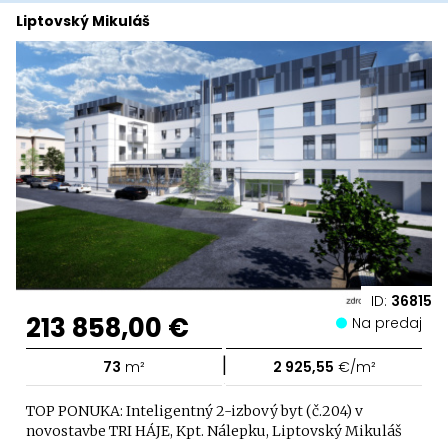
Liptovský Mikuláš
ID:
36815
213 858,00 €
Na predaj
|
73
m²
2 925,55
€/m²
TOP PONUKA: Inteligentný 2-izbový byt (č.204) v
novostavbe TRI HÁJE, Kpt. Nálepku, Liptovský Mikuláš