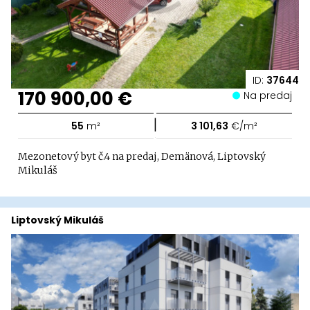
ID:
37644
170 900,00 €
Na predaj
|
55
m²
3 101,63
€/m²
Mezonetový byt č.4 na predaj, Demänová, Liptovský
Mikuláš
Liptovský Mikuláš