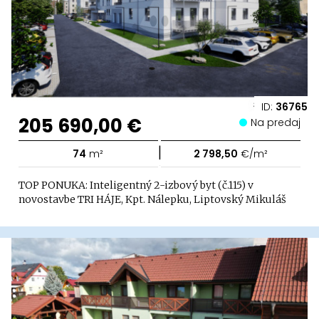
ID:
36765
205 690,00 €
Na predaj
|
74
m²
2 798,50
€/m²
TOP PONUKA: Inteligentný 2-izbový byt (č.115) v
novostavbe TRI HÁJE, Kpt. Nálepku, Liptovský Mikuláš