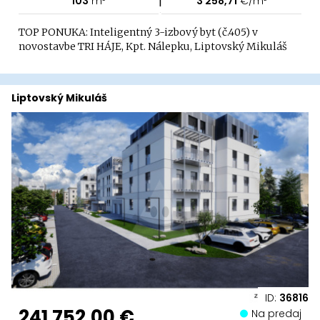
103
m²
3 258,71
€/m²
TOP PONUKA: Inteligentný 3-izbový byt (č.405) v
novostavbe TRI HÁJE, Kpt. Nálepku, Liptovský Mikuláš
Liptovský Mikuláš
ID:
36816
241 752,00 €
Na predaj