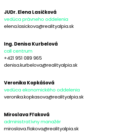
JUDr. Elena Lasičková
vedúca právneho oddelenia
elena.lasickova@realityalpia.sk
Ing. Denisa Kurbelová
call centrum
+421 951 089 965
denisa.kurbelova@realityalpia.sk
Veronika Kopkášová
vedúca ekonomického oddelenia
veronika.kopkasova@realityalpia.sk
Miroslava Fľaková
administratívny manažér
miroslava.flakova@realityalpia.sk