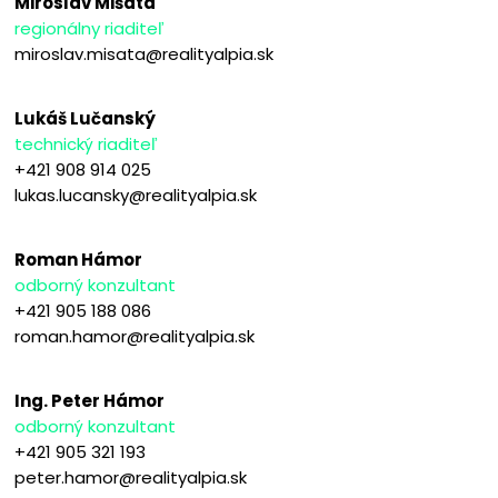
Miroslav Mišata
regionálny riaditeľ
miroslav.misata@realityalpia.sk
Lukáš Lučanský
technický riaditeľ
+421 908 914 025
lukas.lucansky@realityalpia.sk
Roman Hámor
odborný konzultant
+421 905 188 086
roman.hamor@realityalpia.sk
Ing. Peter Hámor
odborný konzultant
+421 905 321 193
peter.hamor@realityalpia.sk