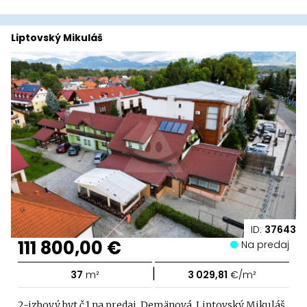
Liptovský Mikuláš
ID:
37643
111 800,00 €
Na predaj
|
37
m²
3 029,81
€/m²
2-izbový byt č.1 na predaj, Demänová, Liptovský Mikuláš