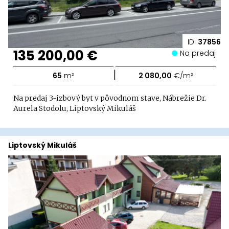
ID:
37856
135 200,00 €
Na predaj
|
65
m²
2 080,00
€/m²
Na predaj 3-izbový byt v pôvodnom stave, Nábrežie Dr.
Aurela Stodolu, Liptovský Mikuláš
Liptovský Mikuláš