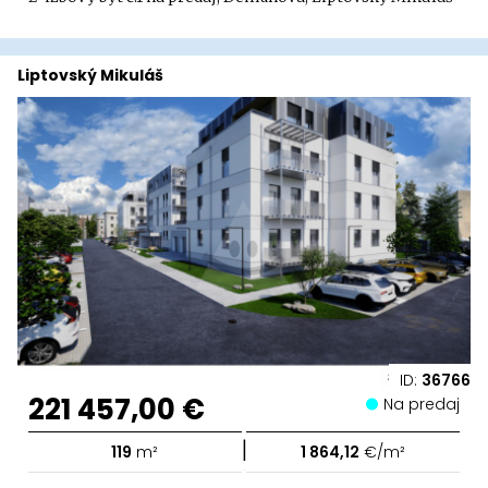
Liptovský Mikuláš
ID:
36766
221 457,00 €
Na predaj
|
119
m²
1 864,12
€/m²