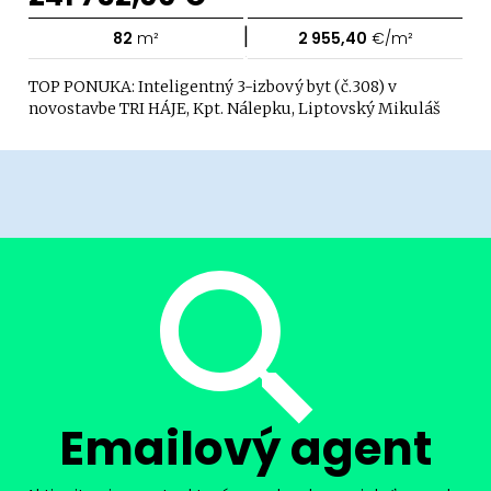
|
82
m²
2 955,40
€/m²
TOP PONUKA: Inteligentný 3-izbový byt (č.308) v
novostavbe TRI HÁJE, Kpt. Nálepku, Liptovský Mikuláš
Emailový agent