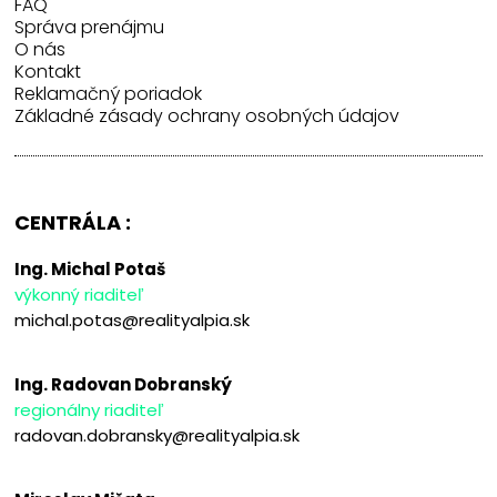
FAQ
Správa prenájmu
O nás
Kontakt
Reklamačný poriadok
Základné zásady ochrany osobných údajov
CENTRÁLA :
Ing. Michal Potaš
výkonný riaditeľ
michal.potas@realityalpia.sk
Ing. Radovan Dobranský
regionálny riaditeľ
radovan.dobransky@realityalpia.sk