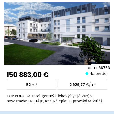
ID:
36763
150 883,00 €
Na predaj
|
52
m²
2 929,77
€/m²
TOP PONUKA: Inteligentný 1-izbový byt (č. 205) v
novostavbe TRI HÁJE, Kpt. Nálepku, Liptovský Mikuláš