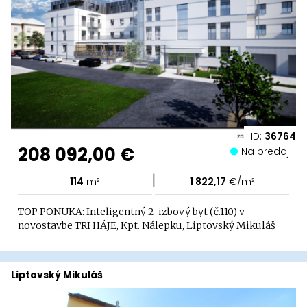
ID:
36764
208 092,00 €
Na predaj
|
114
m²
1 822,17
€/m²
TOP PONUKA: Inteligentný 2-izbový byt (č.110) v
novostavbe TRI HÁJE, Kpt. Nálepku, Liptovský Mikuláš
Liptovský Mikuláš