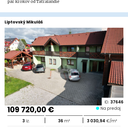
pár krokov od Tatralandie
Liptovský Mikuláš
ID:
37646
109 720,00 €
Na predaj
|
|
3
iz.
36
m²
3 030,94
€/m²