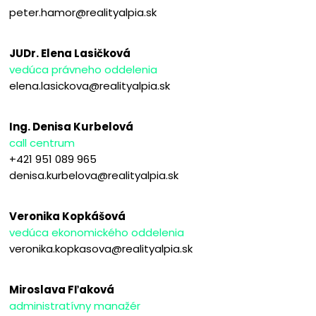
peter.hamor@realityalpia.sk
JUDr. Elena Lasičková
vedúca právneho oddelenia
elena.lasickova@realityalpia.sk
Ing. Denisa Kurbelová
call centrum
+421 951 089 965
denisa.kurbelova@realityalpia.sk
Veronika Kopkášová
vedúca ekonomického oddelenia
veronika.kopkasova@realityalpia.sk
Miroslava Fľaková
administratívny manažér