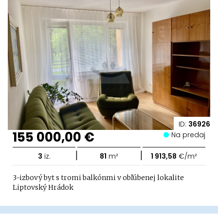
ID:
36926
155 000,00 €
Na predaj
|
|
3
iz.
81
m²
1 913,58
€/m²
3-izbový byt s tromi balkónmi v obľúbenej lokalite
Liptovský Hrádok