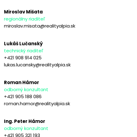
Miroslav Mišata
regionálny riaditeľ
miroslav.misata@realityalpia.sk
Lukáš Lučanský
technický riaditeľ
+421 908 914 025
lukas.lucansky@realityalpia.sk
Roman Hámor
odborný konzultant
+421 905 188 086
roman.hamor@realityalpia.sk
Ing. Peter Hámor
odborný konzultant
+421 905 321 193