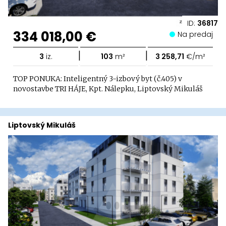
ID:
36817
334 018,00 €
Na predaj
|
|
3
iz.
103
m²
3 258,71
€/m²
TOP PONUKA: Inteligentný 3-izbový byt (č.405) v
novostavbe TRI HÁJE, Kpt. Nálepku, Liptovský Mikuláš
Liptovský Mikuláš