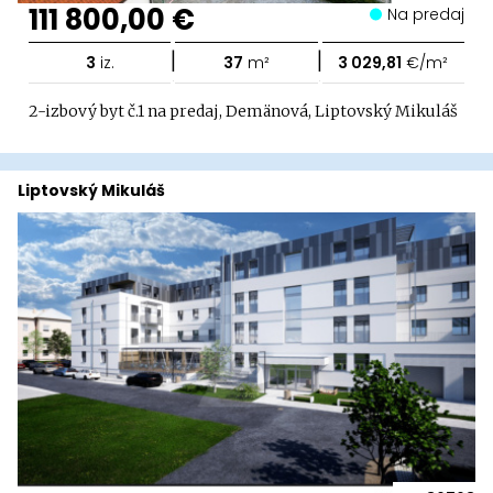
111 800,00 €
Na predaj
|
|
3
iz.
37
m²
3 029,81
€/m²
2-izbový byt č.1 na predaj, Demänová, Liptovský Mikuláš
Liptovský Mikuláš