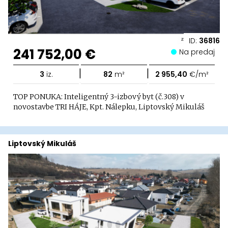
ID:
36816
241 752,00 €
Na predaj
|
|
3
iz.
82
m²
2 955,40
€/m²
TOP PONUKA: Inteligentný 3-izbový byt (č.308) v
novostavbe TRI HÁJE, Kpt. Nálepku, Liptovský Mikuláš
Liptovský Mikuláš