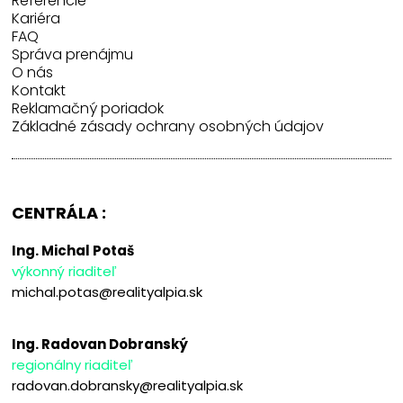
Referencie
Kariéra
FAQ
Správa prenájmu
O nás
Kontakt
Reklamačný poriadok
Základné zásady ochrany osobných údajov
CENTRÁLA :
Ing. Michal Potaš
výkonný riaditeľ
michal.potas@realityalpia.sk
Ing. Radovan Dobranský
regionálny riaditeľ
radovan.dobransky@realityalpia.sk