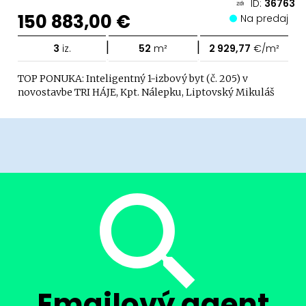
ID:
36763
150 883,00 €
Na predaj
|
|
3
iz.
52
m²
2 929,77
€/m²
TOP PONUKA: Inteligentný 1-izbový byt (č. 205) v
novostavbe TRI HÁJE, Kpt. Nálepku, Liptovský Mikuláš
Emailový agent