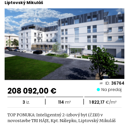
Liptovský Mikuláš
ID:
36764
208 092,00 €
Na predaj
|
|
3
iz.
114
m²
1 822,17
€/m²
TOP PONUKA: Inteligentný 2-izbový byt (č.110) v
novostavbe TRI HÁJE, Kpt. Nálepku, Liptovský Mikuláš