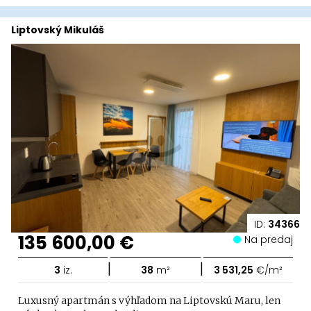
Liptovský Mikuláš
ID:
34366
135 600,00 €
Na predaj
|
|
3
iz.
38
m²
3 531,25
€/m²
Luxusný apartmán s výhľadom na Liptovskú Maru, len