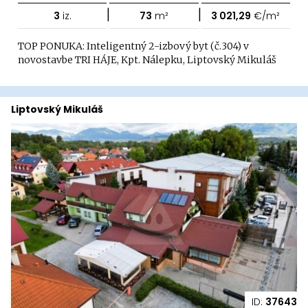
|
|
3
iz.
73
m²
3 021,29
€/m²
TOP PONUKA: Inteligentný 2-izbový byt (č.304) v
novostavbe TRI HÁJE, Kpt. Nálepku, Liptovský Mikuláš
Liptovský Mikuláš
ID:
37643