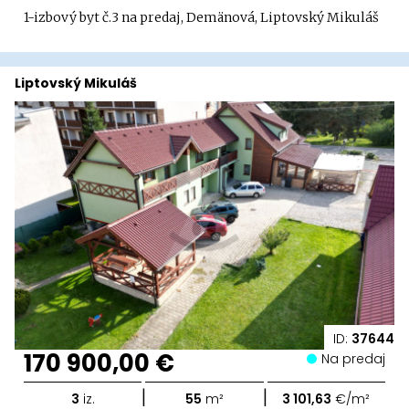
1-izbový byt č.3 na predaj, Demänová, Liptovský Mikuláš
Liptovský Mikuláš
ID:
37644
170 900,00 €
Na predaj
|
|
3
iz.
55
m²
3 101,63
€/m²