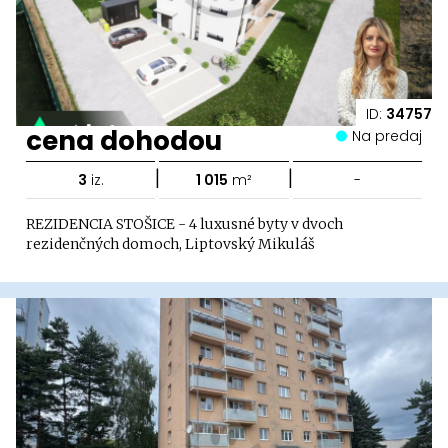
ID:
34757
cena dohodou
Na predaj
|
|
3
iz.
1 015
m²
-
REZIDENCIA STOŠICE - 4 luxusné byty v dvoch
rezidenčných domoch, Liptovský Mikuláš