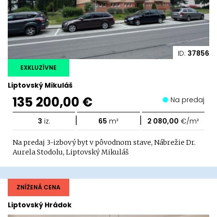
ID:
37856
EXKLUZÍVNE
Liptovský Mikuláš
135 200,00 €
Na predaj
|
|
3
iz.
65
m²
2 080,00
€/m²
Na predaj 3-izbový byt v pôvodnom stave, Nábrežie Dr.
Aurela Stodolu, Liptovský Mikuláš
ZNÍŽENÁ CENA
Liptovský Hrádok