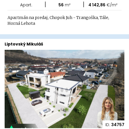
|
|
Apart.
56
m²
4 142,86
€/m²
Apartmán na predaj, Chopok Juh - Trangoška, Tále,
Horná Lehota
Liptovský Mikuláš
ID:
34757