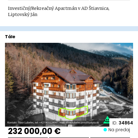
Investičný/Rekreačný Apartmán v AD Štiavnica,
Liptovský Ján
Tále
ID:
34864
232 000,00 €
Na predaj