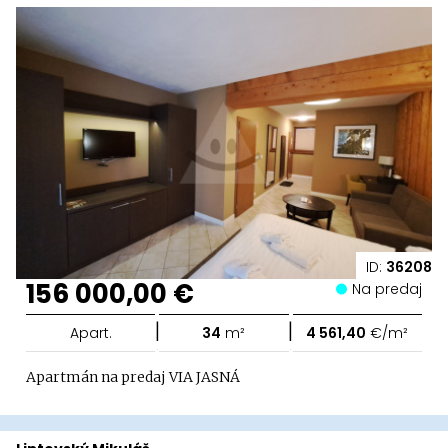
ID:
36208
156 000,00 €
Na predaj
|
|
Apart.
34
m²
4 561,40
€/m²
Apartmán na predaj VIA JASNÁ