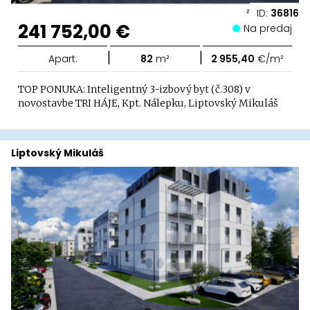
ID:
36816
241 752,00 €
Na predaj
|
|
Apart.
82
m²
2 955,40
€/m²
TOP PONUKA: Inteligentný 3-izbový byt (č.308) v
novostavbe TRI HÁJE, Kpt. Nálepku, Liptovský Mikuláš
Liptovský Mikuláš