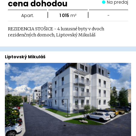
cena dohodou
Na predaj
|
|
Apart.
1 015
m²
-
REZIDENCIA STOŠICE - 4 luxusné byty v dvoch
rezidenčných domoch, Liptovský Mikuláš
Liptovský Mikuláš