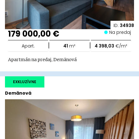
ID:
34938
179 000,00 €
Na predaj
|
|
Apart.
41
m²
4 398,03
€/m²
Apartmán na predaj, Demänová
EXKLUZÍVNE
Demänová