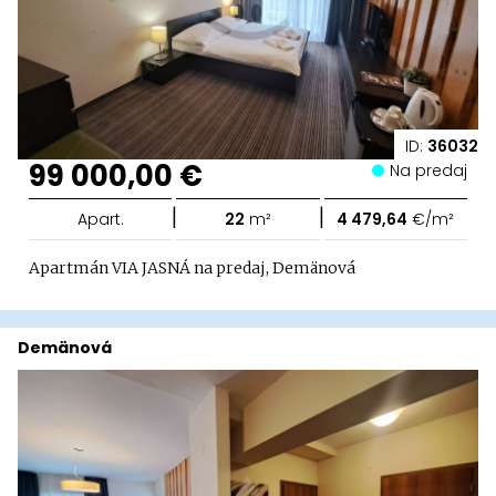
ID:
36032
99 000,00 €
Na predaj
|
|
Apart.
22
m²
4 479,64
€/m²
Apartmán VIA JASNÁ na predaj, Demänová
Demänová