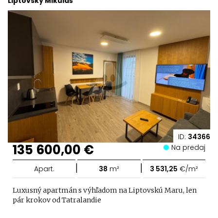
Liptovský Mikuláš
ID:
34366
135 600,00 €
Na predaj
|
|
Apart.
38
m²
3 531,25
€/m²
Luxusný apartmán s výhľadom na Liptovskú Maru, len
pár krokov od Tatralandie