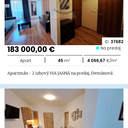
ID:
37682
183 000,00 €
Na predaj
|
|
Apart.
45
m²
4 066,67
€/m²
Apartmán - 2 izbový VIA JASNÁ na predaj, Demänová