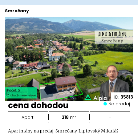
Smrečany
ID:
35813
cena dohodou
Na predaj
|
|
Apart.
318
m²
-
Apartmány na predaj, Smrečany, Liptovský Mikuláš