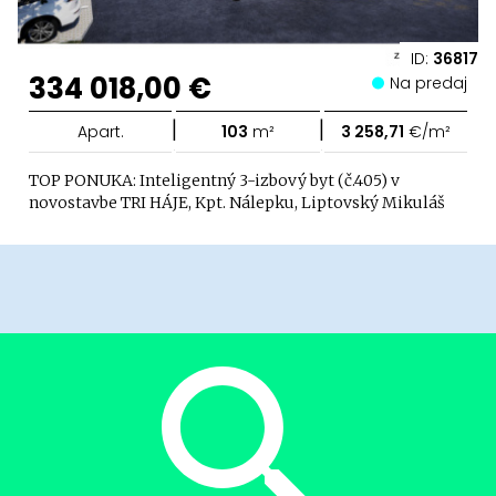
ID:
36817
334 018,00 €
Na predaj
|
|
Apart.
103
m²
3 258,71
€/m²
TOP PONUKA: Inteligentný 3-izbový byt (č.405) v
novostavbe TRI HÁJE, Kpt. Nálepku, Liptovský Mikuláš