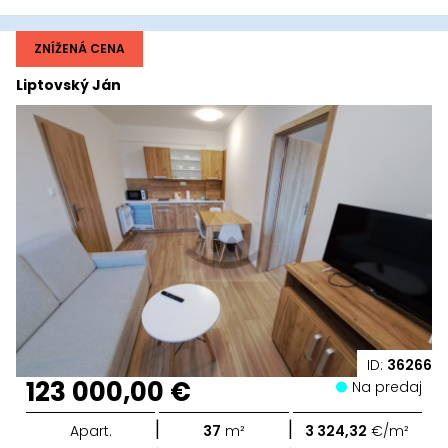
ZNÍŽENÁ CENA
Liptovský Ján
ID:
36266
123 000,00 €
Na predaj
|
|
Apart.
37
m²
3 324,32
€/m²