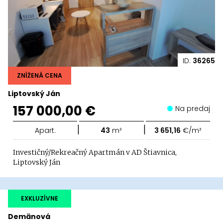
ID:
36265
ZNÍŽENÁ CENA
Liptovský Ján
157 000,00 €
Na predaj
|
|
Apart.
43
m²
3 651,16
€/m²
Investičný/Rekreačný Apartmán v AD Štiavnica,
Liptovský Ján
EXKLUZÍVNE
Demänová