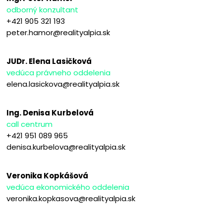
odborný konzultant
+421 905 321 193
peter.hamor@realityalpia.sk
JUDr. Elena Lasičková
vedúca právneho oddelenia
elena.lasickova@realityalpia.sk
Ing. Denisa Kurbelová
call centrum
+421 951 089 965
denisa.kurbelova@realityalpia.sk
Veronika Kopkášová
vedúca ekonomického oddelenia
veronika.kopkasova@realityalpia.sk